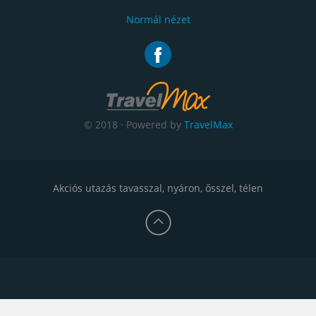
Normál nézet
© 2018 · Powered by
TravelMax
Akciós utazás tavasszal, nyáron, ősszel, télen