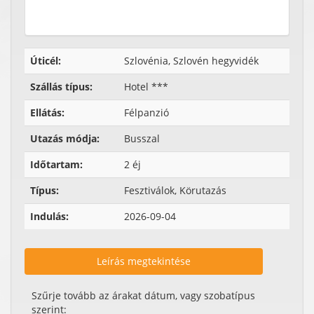
Úticél:
Szlovénia, Szlovén hegyvidék
Szállás típus:
Hotel ***
Ellátás:
Félpanzió
Utazás módja:
Busszal
Időtartam:
2 éj
Típus:
Fesztiválok, Körutazás
Indulás:
2026-09-04
Leírás megtekintése
Szűrje tovább az árakat dátum, vagy szobatípus
szerint: