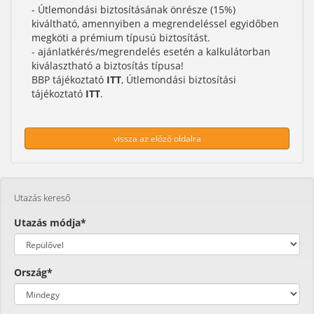
- Útlemondási biztosításának önrésze (15%)
kiváltható, amennyiben a megrendeléssel egyidőben
megköti a prémium típusú biztosítást.
- ajánlatkérés/megrendelés esetén a kalkulátorban
kiválasztható a biztosítás típusa!
BBP tájékoztató
ITT
, Útlemondási biztosítási
tájékoztató
ITT
.
vissza az előző oldalra
Utazás kereső
Utazás módja*
Ország*