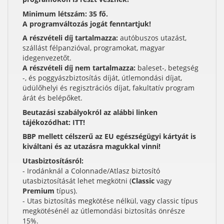
Minimum létszám: 35 fő.
A programváltozás jogát fenntartjuk!
A részvételi díj tartalmazza:
autóbuszos utazást,
szállást félpanzióval, programokat, magyar
idegenvezetőt.
A részvételi díj nem tartalmazza:
baleset-, betegség
-, és poggyászbiztosítás díját, útlemondási díjat,
üdülőhelyi és regisztrációs díjat, fakultatív program
árát és belépőket.
Beutazási szabályokról az alábbi linken
tájékozódhat:
ITT
!
BBP mellett célszerű az EU egészségügyi kártyát is
kiváltani és az utazásra magukkal vinni!
Utasbiztosításról:
- Irodánknál a Colonnade/Atlasz biztosító
utasbiztosítását lehet megkötni (
Classic
vagy
Premium
típus).
- Utas biztosítás megkötése nélkül, vagy classic típus
megkötésénél az útlemondási biztosítás önrésze
15%.