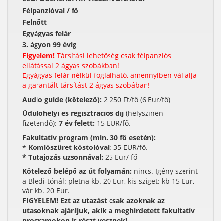
Félpanzióval / fő
Felnőtt
Egyágyas felár
3. ágyon 99 évig
Figyelem!
Társítási lehetőség csak félpanziós
ellátással 2 ágyas szobákban!
Egyágyas felár nélkül foglalható, amennyiben vállalja
a garantált társítást 2 ágyas szobában!
Audio guide (kötelező):
2 250 Ft/fő (6 Eur/fő)
Üdülőhelyi és regisztrációs díj
(helyszínen
fizetendő):
7 év felett:
15 EUR/fő.
Fakultatív program (min. 30 fő esetén):
* Komlószüret kóstolóval
: 35 EUR/fő.
* Tutajozás uzsonnával:
25 Eur/ fő
Kötelező belépő az út folyamán:
nincs. Igény szerint
a Bledi-tónál: pletna kb. 20 Eur, kis sziget: kb 15 Eur,
vár kb. 20 Eur.
FIGYELEM! Ezt az utazást csak azoknak az
utasoknak ajánljuk, akik a meghirdetett fakultatív
programokon is részt vesznek!