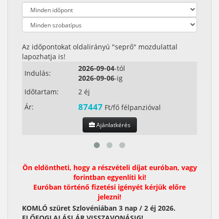
Az időpontokat oldalirányú "seprő" mozdulattal
lapozhatja is!
2026-09-04
-tól
Indulás:
Indul
2026-09-06
-ig
Időtartam:
2 éj
Időta
87447
Ár:
Ár:
Ft/fő félpanzióval
Ajánlatkérés
Ön eldöntheti, hogy a részvételi díjat euróban, vagy
forintban egyenlíti ki!
Euróban történő fizetési igényét kérjük előre
jelezni!
KOMLÓ szüret Szlovéniában 3 nap / 2 éj 2026.
ELŐFOGLALÁSI ÁR VISSZAVONÁSIG!