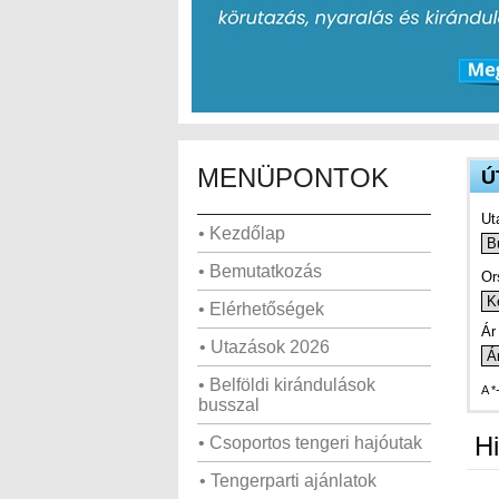
MENÜPONTOK
Ú
Ut
• Kezdőlap
• Bemutatkozás
Or
• Elérhetőségek
Ár 
• Utazások 2026
• Belföldi kirándulások
A *
busszal
Hi
• Csoportos tengeri hajóutak
• Tengerparti ajánlatok