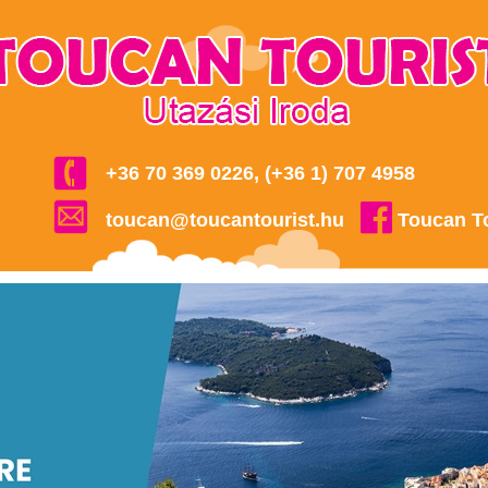
+36 70 369 0226, (+36 1) 707 4958
toucan@toucantourist.hu
Toucan T