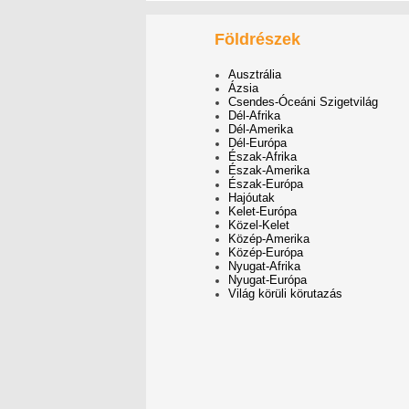
Földrészek
Ausztrália
Ázsia
Csendes-Óceáni Szigetvilág
Dél-Afrika
Dél-Amerika
Dél-Európa
Észak-Afrika
Észak-Amerika
Észak-Európa
Hajóutak
Kelet-Európa
Közel-Kelet
Közép-Amerika
Közép-Európa
Nyugat-Afrika
Nyugat-Európa
Világ körüli körutazás