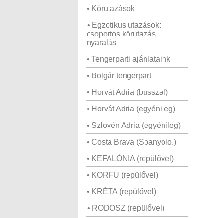
• Körutazások
• Egzotikus utazások:
csoportos körutazás,
nyaralás
• Tengerparti ajánlataink
• Bolgár tengerpart
• Horvát Adria (busszal)
• Horvát Adria (egyénileg)
• Szlovén Adria (egyénileg)
• Costa Brava (Spanyolo.)
• KEFALÓNIA (repülővel)
• KORFU (repülővel)
• KRÉTA (repülővel)
• RODOSZ (repülővel)