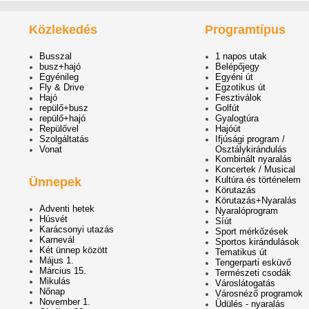
Közlekedés
Programtípus
Busszal
1 napos utak
busz+hajó
Belépőjegy
Egyénileg
Egyéni út
Fly & Drive
Egzotikus út
Hajó
Fesztiválok
repülő+busz
Golfút
repülő+hajó
Gyalogtúra
Repülővel
Hajóút
Szolgáltatás
Ifjúsági program /
Vonat
Osztálykirándulás
Kombinált nyaralás
Koncertek / Musical
Kultúra és történelem
Ünnepek
Körutazás
Körutazás+Nyaralás
Adventi hetek
Nyaralóprogram
Húsvét
Síút
Karácsonyi utazás
Sport mérkőzések
Karnevál
Sportos kirándulások
Két ünnep között
Tematikus út
Május 1.
Tengerparti esküvő
Március 15.
Természeti csodák
Mikulás
Városlátogatás
Nőnap
Városnéző programok
November 1.
Üdülés - nyaralás