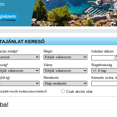
TAJÁNLAT KERESŐ
azás módja*
Régió
Indulási dátum
szág*
Város
Rugalmasság
(tól-ig)
Rendezés
Keresés szóra, k
Csak akciós utak
-al jelölt mezők kiválasztása kötelező!
ba!