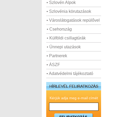
• Szlovén Alpok
• Szlovénia körutazások
• Városlátogatások repülővel
• Csehország
• Külföldi csillagtúrák
• Ünnepi utazások
• Partnerek
• ÁSZF
• Adatvédelmi tájékoztató
Kérjük adja meg e-mail címét