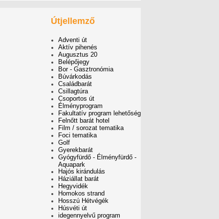
Útjellemző
Adventi út
Aktív pihenés
Augusztus 20
Belépőjegy
Bor - Gasztronómia
Búvárkodás
Családbarát
Csillagtúra
Csoportos út
Élményprogram
Fakultatív program lehetőség
Felnőtt barát hotel
Film / sorozat tematika
Foci tematika
Golf
Gyerekbarát
Gyógyfürdő - Élményfürdő -
Aquapark
Hajós kirándulás
Háziállat barát
Hegyvidék
Homokos strand
Hosszú Hétvégék
Húsvéti út
idegennyelvű program