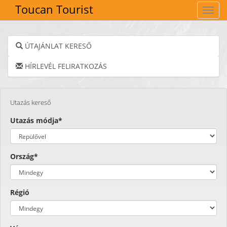
Toucan Tourist
Navig
ÚTAJÁNLAT KERESŐ
HÍRLEVÉL FELIRATKOZÁS
Utazás kereső
Utazás módja*
Ország*
Régió