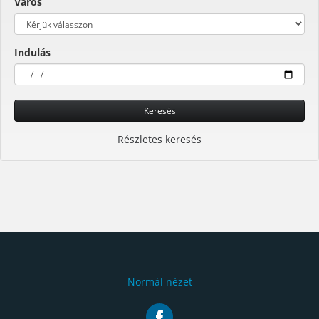
Város
Indulás
Keresés
Részletes keresés
Normál nézet