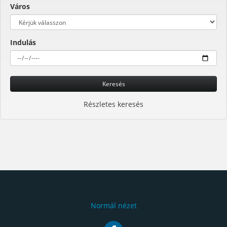
Város
Indulás
Keresés
Részletes keresés
Normál nézet