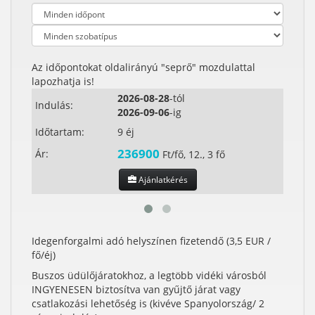
Az időpontokat oldalirányú "seprő" mozdulattal
lapozhatja is!
2026-08-28
-tól
Indulás:
Indul
2026-09-06
-ig
Időtartam:
9 éj
Időta
236900
Ár:
Ár:
Ft/fő, 12., 3 fő
Ajánlatkérés
Idegenforgalmi adó helyszínen fizetendő (3,5 EUR /
fő/éj)
Buszos üdülőjáratokhoz, a legtöbb vidéki városból
INGYENESEN biztosítva van gyűjtő járat vagy
csatlakozási lehetőség is (kivéve Spanyolország/ 2