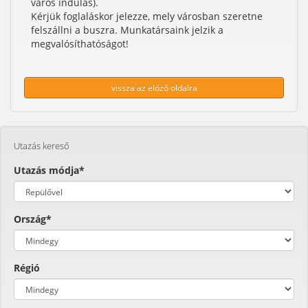
város indulás).
Kérjük foglaláskor jelezze, mely városban szeretne
felszállni a buszra. Munkatársaink jelzik a
megvalósíthatóságot!
vissza az előző oldalra
Utazás kereső
Utazás módja*
Ország*
Régió