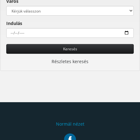
Város
Indulás
Keresés
Részletes keresés
Normál nézet