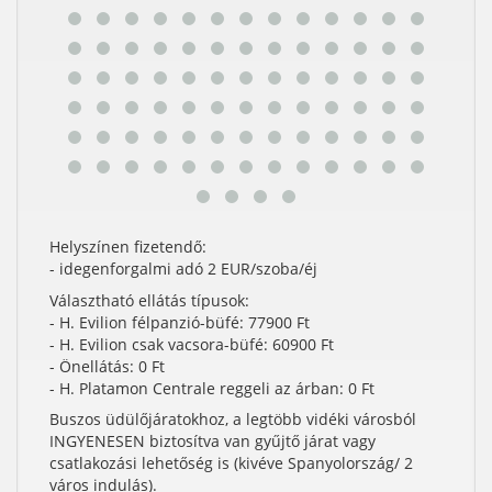
Helyszínen fizetendő:
- idegenforgalmi adó 2 EUR/szoba/éj
Választható ellátás típusok:
- H. Evilion félpanzió-büfé: 77900 Ft
- H. Evilion csak vacsora-büfé: 60900 Ft
- Önellátás: 0 Ft
- H. Platamon Centrale reggeli az árban: 0 Ft
Buszos üdülőjáratokhoz, a legtöbb vidéki városból
INGYENESEN biztosítva van gyűjtő járat vagy
csatlakozási lehetőség is (kivéve Spanyolország/ 2
város indulás).