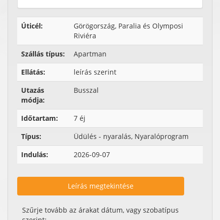
Úticél:
Görögország, Paralia és Olymposi
Riviéra
Szállás típus:
Apartman
Ellátás:
leírás szerint
Utazás
Busszal
módja:
Időtartam:
7 éj
Típus:
Üdülés - nyaralás, Nyaralóprogram
Indulás:
2026-09-07
Leírás megtekintése
Szűrje tovább az árakat dátum, vagy szobatípus
szerint: