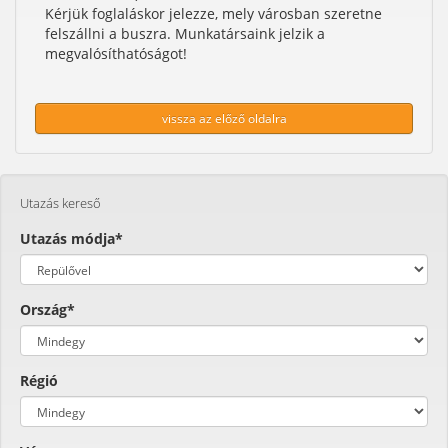
Kérjük foglaláskor jelezze, mely városban szeretne
felszállni a buszra. Munkatársaink jelzik a
megvalósíthatóságot!
vissza az előző oldalra
Utazás kereső
Utazás módja*
Ország*
Régió