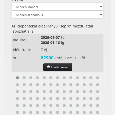
Az időpontokat oldalirányú "seprő" mozdulattal
lapozhatja is!
2026-09-07
-tól
Indulás:
Indul
2026-09-16
-ig
Időtartam:
7 éj
Időta
82900
Ár:
Ár:
Ft/fő, 2.em.9., 3 fő
Ajánlatkérés