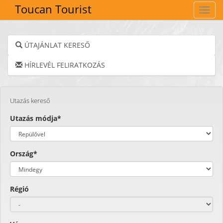
Toucan Tourist
Navig
ÚTAJÁNLAT KERESŐ
HÍRLEVÉL FELIRATKOZÁS
Utazás kereső
Utazás módja*
Ország*
Régió