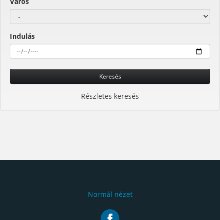
Város
Indulás
Keresés
Részletes keresés
Normál nézet