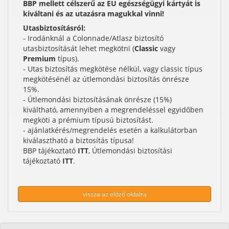
BBP mellett célszerű az EU egészségügyi kártyát is
kiváltani és az utazásra magukkal vinni!
Utasbiztosításról:
- Irodánknál a Colonnade/Atlasz biztosító
utasbiztosítását lehet megkötni (
Classic
vagy
Premium
típus).
- Utas biztosítás megkötése nélkül, vagy classic típus
megkötésénél az útlemondási biztosítás önrésze
15%.
- Útlemondási biztosításának önrésze (15%)
kiváltható, amennyiben a megrendeléssel egyidőben
megköti a prémium típusú biztosítást.
- ajánlatkérés/megrendelés esetén a kalkulátorban
kiválasztható a biztosítás típusa!
BBP tájékoztató
ITT
, Útlemondási biztosítási
tájékoztató
ITT
.
vissza az előző oldalra