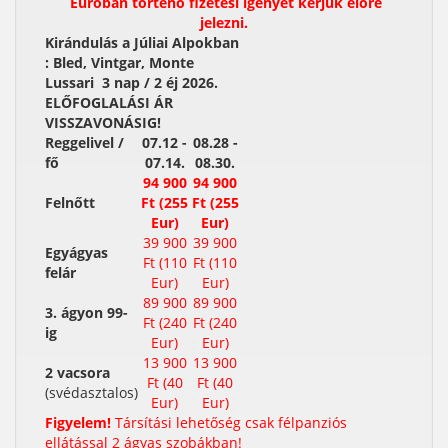
Euróban történő fizetési igényét kérjük előre
jelezni.
Kirándulás a Júliai Alpokban
: Bled, Vintgar, Monte
Lussari 3 nap / 2 éj 2026.
ELŐFOGLALÁSI ÁR
VISSZAVONÁSIG!
Reggelivel /
07.12 -
08.28 -
fő
07.14.
08.30.
94 900
94 900
Felnőtt
Ft (255
Ft (255
Eur)
Eur)
39 900
39 900
Egyágyas
Ft (110
Ft (110
felár
Eur)
Eur)
89 900
89 900
3. ágyon 99-
Ft (240
Ft (240
ig
Eur)
Eur)
13 900
13 900
2 vacsora
Ft (40
Ft (40
(svédasztalos)
Eur)
Eur)
Figyelem!
Társítási lehetőség csak félpanziós
ellátással 2 ágyas szobákban!