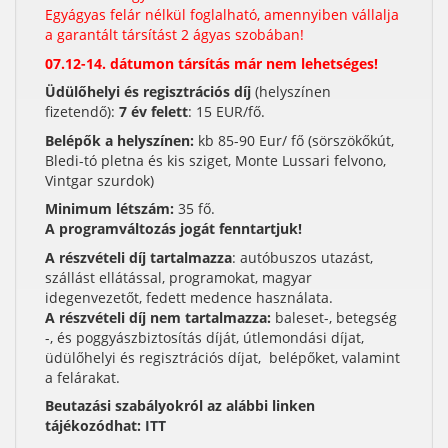
Egyágyas felár nélkül foglalható, amennyiben vállalja
a garantált társítást 2 ágyas szobában!
07.12-14. dátumon társítás már nem lehetséges!
Üdülőhelyi és regisztrációs díj
(helyszínen
fizetendő):
7 év felett
: 15 EUR/fő.
Belépők a helyszínen:
kb 85-90 Eur/ fő (sörszökőkút,
Bledi-tó pletna és kis sziget, Monte Lussari felvono,
Vintgar szurdok)
Minimum létszám:
35 fő.
A programváltozás jogát fenntartjuk!
A részvételi díj tartalmazza
: autóbuszos utazást,
szállást ellátással, programokat, magyar
idegenvezetőt, fedett medence használata.
A részvételi díj nem tartalmazza:
baleset-, betegség
-, és poggyászbiztosítás díját, útlemondási díjat,
üdülőhelyi és regisztrációs díjat, belépőket, valamint
a felárakat.
Beutazási szabályokról az alábbi linken
tájékozódhat:
ITT