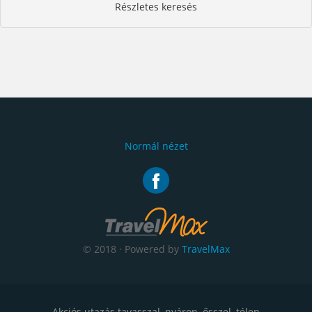
Részletes keresés
Normál nézet
© 2018 · Powered by
TravelMax
Akciós utazás tavasszal, nyáron, ősszel, télen