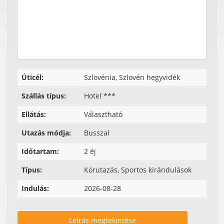
Úticél:
Szlovénia, Szlovén hegyvidék
Szállás típus:
Hotel ***
Ellátás:
Választható
Utazás módja:
Busszal
Időtartam:
2 éj
Típus:
Körutazás, Sportos kirándulások
Indulás:
2026-08-28
Leírás megtekintése