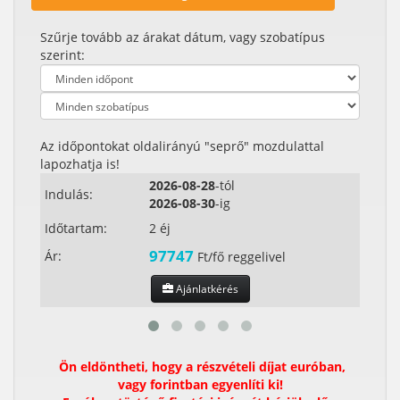
Szűrje tovább az árakat dátum, vagy szobatípus
szerint:
Az időpontokat oldalirányú "seprő" mozdulattal
lapozhatja is!
2026-08-28
-tól
Indulás:
Indul
2026-08-30
-ig
Időtartam:
2 éj
Időta
97747
Ár:
Ár:
Ft/fő reggelivel
Ajánlatkérés
Ön eldöntheti, hogy a részvételi díjat euróban,
vagy forintban egyenlíti ki!