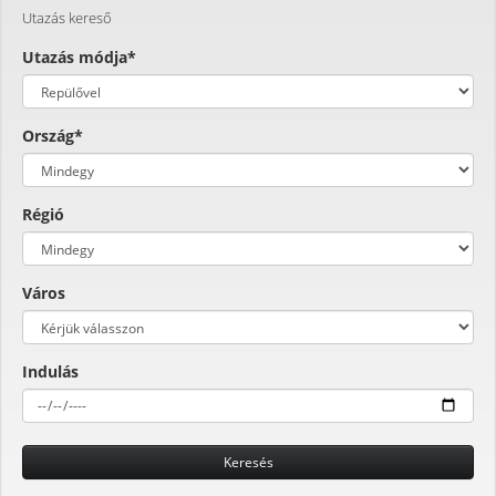
Utazás kereső
Utazás módja*
Ország*
Régió
Város
Indulás
Keresés