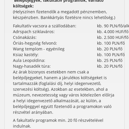
Belépőjegyek, fakultatív programok, várható
költségek:
(Helyszínen fizetendők a megadott pénznemben,
készpénzben. Bankkártyás fizetésre nincs lehetőség.)
Fakultatív vacsora a szállodában:
kb. 90 PLN/fő/al
Adrspach sziklaváros:
kb. 4.000 HUF/fő
Csónakázás:
kb. 2.500 HUF/fő
Óriás-hegység felvonó:
kb. 100 PLN/fő
Wang templom - egyénileg
kb. 20 PLN/fő
Ksiaz kastély:
kb. 100 PLN/fő
Aula Leopoldina:
kb. 25 PLN/fő
Nagy-hasadék túra:
kb. 20 PLN/fő
Az árak bizonyos esetekben nem csak a
belépőjegyeket, hanem a járulékos költségeket is
tartalmazzák (foglalási díj, helyi idegenvezető,
szervezési költség). Azokban az esetekben, ahol a
múzeum, nevezetesség vagy város kötelezően előírja
a helyi idegenvezető alkalmazását, az külön, a
belépőjeggyel együtt fizetendő a programokon való
részvétel arányában.
A fakultatív programok min. 20 fő részvételével
indulnak.