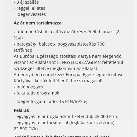
- 3 éj szállás
- reggeli ellátás
- idegenvezetés
Az ár nem tartalmazza:
- útlemondási biztosítás (az út részvételi díjának 1,8
%-a)
- betegség-, baleset-, poggyászbiztosítás 700
Ft/fő/nap
Az Európai Egészségbiztosítási Kártya nem elegendő,
viszont az ellátáshoz LENGYELORSZÁGBAN feltétlenül
szükséges, illetve megkönnyíti az ellátást.
Amennyiben rendelkezik Európai Egészségbiztosítási
Kártyával, kérjük feltétlenül hozza magával!
- belépőjegyek
- fakultatív programok
- Idegenforgalmi adó: 15 PLN/fő/3 éj
Felárak:
- egyágyas felár (foglaláskor fizetendő): 45.000 Ft/fő
-
egyágyas felár társítással
(foglaláskor fizetendő):
22.500 Ft/fő