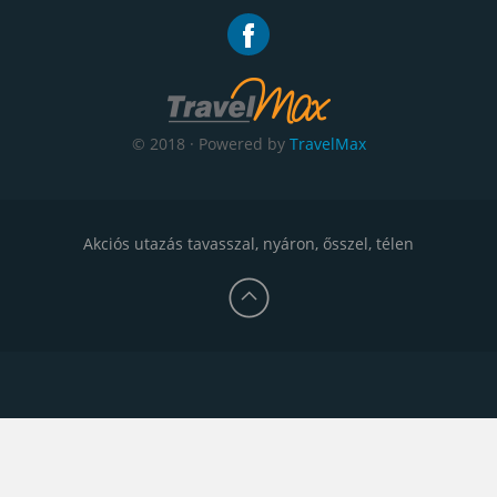
© 2018 · Powered by
TravelMax
Akciós utazás tavasszal, nyáron, ősszel, télen