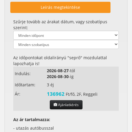
Leírás megtekintése
Szűrje tovább az árakat dátum, vagy szobatípus
szerint:
Az időpontokat oldalirányú "seprő" mozdulattal
lapozhatja is!
2026-08-27
-tól
Indulás:
2026-08-30
-ig
Időtartam:
3 éj
136962
Ár:
Ft/fő, 2F, Reggeli
Ajánlatkérés
Az ár tartalmazza:
- utazás autóbusszal