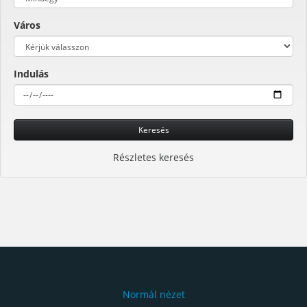
Város
Indulás
Keresés
Részletes keresés
Normál nézet