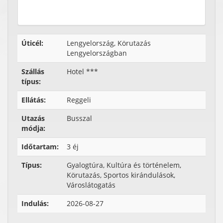
Úticél:
Lengyelország, Körutazás
Lengyelországban
Szállás
Hotel ***
típus:
Ellátás:
Reggeli
Utazás
Busszal
módja:
Időtartam:
3 éj
Típus:
Gyalogtúra, Kultúra és történelem,
Körutazás, Sportos kirándulások,
Városlátogatás
Indulás:
2026-08-27