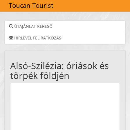
Toucan Tourist
ÚTAJÁNLAT KERESŐ
HÍRLEVÉL FELIRATKOZÁS
Alsó-Szilézia: óriások és
törpék földjén