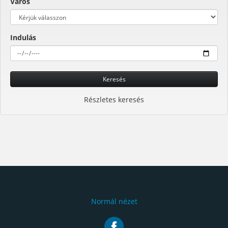
Város
Indulás
Keresés
Részletes keresés
Normál nézet