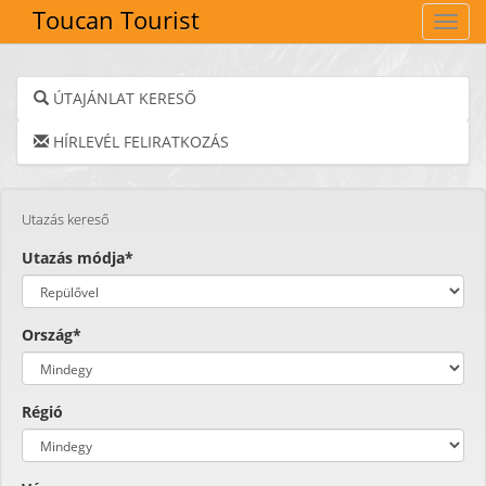
Toucan Tourist
Navig
ÚTAJÁNLAT KERESŐ
HÍRLEVÉL FELIRATKOZÁS
Utazás kereső
Utazás módja*
Ország*
Régió