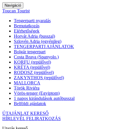
Navigáció
Toucan Tourist
Tengerparti nyaralás
Bemutatkozás
Elérhetőségek
Horvát Adria (busszal)
Szlovén Adria (egyénileg)
TENGERPARTI AJÁNLATOK
Bolgár tengerpart
Costa Brava (Spanyolo.)
KORFU (repülővel)
KRÉTA (repülővel)
RODOSZ (repülővel)
ZAKYNTHOS (repülővel)
MALLORCA
Török Riviéra
Vörös-tenger (Egyiptom)
1 napos kirándulások autóbusszal
Belföldi ajánlatok
ÚTAJÁNLAT KERESŐ
HÍRLEVÉL FELIRATKOZÁS
Utazás kereső