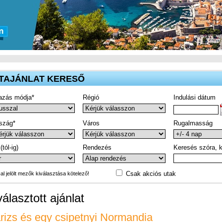
TAJÁNLAT KERESŐ
azás módja*
Régió
Indulási dátum
szág*
Város
Rugalmasság
(tól-ig)
Rendezés
Keresés szóra, k
Csak akciós utak
-al jelölt mezők kiválasztása kötelező!
választott ajánlat
rizs és egy csipetnyi Normandia