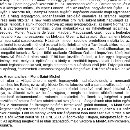
ön helyén ma modern színház áll és egy gyönyörű diadal oszlop, mely örök memen
ván az Opera negyedét keressük fel. Az Haussmann körút, a Garnier palota, és a G
zs a középkori múlttal, és lépett London után az európai nagyvárosok útjára. Ez
elyén: Concorde tér, Champs-Élysées sugárút, napóleoni diadalív, majd egyenesen 
lható a világ legnagyobb, irodaházaként szolgáló diadalíve és számos, legk
srész nem titkoltan a new yorki Manhattan city riválisaként látott napvilágot 
ülettel fejlődik. Hátunk mögött hagyva az óriás üvegpalotákat, az irányt Normand
k a vadregényes, romantikus, olykor melankolikus és hihetetlenül izgalmas,
esquieu, Monet, Madame de Staël, Flaubert, Maupassant, csak, hogy a legfontosa
megállónk az impresszionizmus Mekkája, Giverny. Ezt az apró, Szajna menti telepü
tta meg saját paradicsomát. Házának minden szeglete eredetiben mutatja be azt 
z kertet is tervezett, műhelyt és tavat is építtetett, amely a Tavirózsák ciklus model
gcsodálatosabb remekművem.” Látogatás a híres kertben, és a festő otthonában, ma
d megállót tartunk a Szajna fölött uralkodó Château-Gaillard impozáns, középkori
zlánszívű Richárd híres várát 1196-ban kezdték építeni, a kor egyik legna
ítménye volt, melynek építéséhez a király a szentföldi tapasztalatait is felhasz
ának legfontosabbika volt, mégis a birodalom bukásának első jele. Folytatjuk utu
l apátság, és mesebeli kisvárosok fogadják a látogatókat. Esti érkezés a Rouen köz
ap: Arromanches – Mont-Saint-Michel
eli után a világtörténelem egyik legnagyobb hadműveletének, a normandiai
anches-les-Bains, ez az alig ötszáz fős kis falucska volt a partraszállás talán le
etségesek a szárazföldi egységek partra tételét lehetővé tevő úszó hidakat. 
ánya, az állandó szél, az óceán zúgása, s mégis a mindent átölelő csend…le
ekinthető dokumentumfilm, valamint a makettek és filmek segítségével a partra
raszállás múzeuma értékes adalékokkal szolgálnak. Látogatásunk után talán egé
ránk. A Normandia és Bretagne határán kiemelkedő gránit dombon, a Mont-Sain
legesen felépített bencés apátság, ezen belül is a „La Merveille”, azaz a XIII. szá
kor csodája. Föld és menny között felkiáltójelként több mint ezer éve hirdeti a hit 
az elsők között került fel az UNESCO Világörökségi listájára, látogatottságát te
et. Az apátság megtekintése után szabadidő, majd vacsora a Mont-Saint-Michelen,
ásunkra.