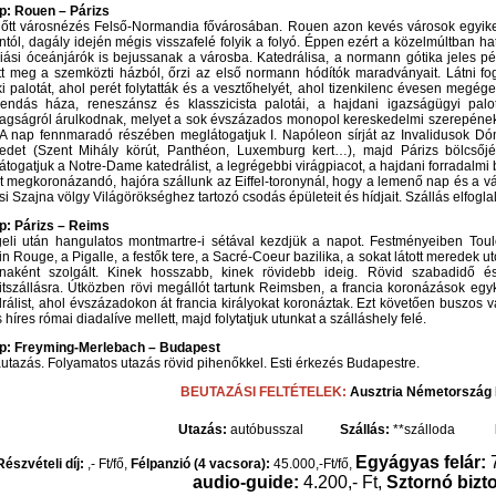
ap: Rouen – Párizs
lőtt városnézés Felső-Normandia fővárosában. Rouen azon kevés városok egyike, 
tól, dagály idején mégis visszafelé folyik a folyó. Éppen ezért a közelmúltban h
riási óceánjárók is bejussanak a városba. Katedrálisa, a normann gótika jeles 
ett meg a szemközti házból, őrzi az első normann hódítók maradványait. Látni fog
i palotát, ahol perét folytatták és a vesztőhelyét, ahol tizenkilenc évesen megé
rendás háza, reneszánsz és klasszicista palotái, a hajdani igazságügyi palo
agságról árulkodnak, melyet a sok évszázados monopol kereskedelmi szerepének k
. A nap fennmaradó részében meglátogatjuk I. Napóleon sírját az Invalidusok Dó
edet (Szent Mihály körút, Panthéon, Luxemburg kert…), majd Párizs bölcsőjét,
togatjuk a Notre-Dame katedrálist, a legrégebbi virágpiacot, a hajdani forradalmi
t megkoronázandó, hajóra szállunk az Eiffel-toronynál, hogy a lemenő nap és a v
si Szajna völgy Világörökséghez tartozó csodás épületeit és hídjait. Szállás elfogla
ap: Párizs – Reims
eli után hangulatos montmartre-i sétával kezdjük a napot. Festményeiben Toul
n Rouge, a Pigalle, a festők tere, a Sacré-Coeur bazilika, a sokat látott meredek 
onaként szolgált. Kinek hosszabb, kinek rövidebb ideig. Rövid szabadidő é
itszállásra. Útközben rövi megállót tartunk Reimsben, a francia koronázások egyk
rálist, ahol évszázadokon át francia királyokat koronáztak. Ezt követően buszos 
 híres római diadalíve mellett, majd folytatjuk utunkat a szálláshely felé.
ap: Freyming-Merlebach – Budapest
utazás. Folyamatos utazás rövid pihenőkkel. Esti érkezés Budapestre.
BEUTAZÁSI FELTÉTELEK:
Ausztria
Németország
Utazás:
autóbusszal
Szállás:
**szálloda
Ell
Egyágyas felár:
Részvételi díj:
,- Ft/fő,
Félpanzió (4 vacsora):
45.000,-Ft/fő,
audio-guide:
4.200,- Ft,
Sztornó bizt