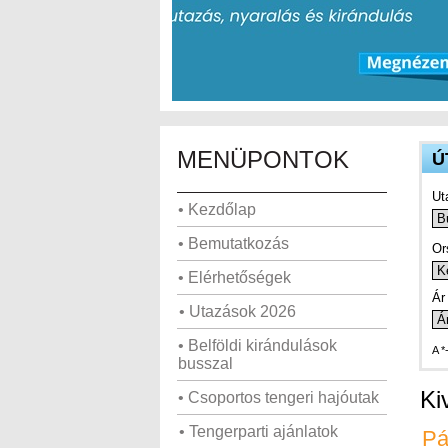
MENÜPONTOK
Ú
Ut
• Kezdőlap
• Bemutatkozás
Or
• Elérhetőségek
Ár 
• Utazások 2026
• Belföldi kirándulások
A *
busszal
Ki
• Csoportos tengeri hajóutak
• Tengerparti ajánlatok
Pá