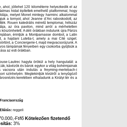
ahol, jóllehet 120 kilométerre helyezkedik el az
atalmas hidat építettek emelhető platformmal, hogy
példája, melyet Monet mintegy harminc alkalommal
juk a tornyot, ahol Jeanne d’Arc raboskodott, az
gették. Rouen katedrális méretű templomai, hétszáz
tája, az óra pavilon, mind arról a mérhetetlen
öszönhetett. A déli órákban indulunk újra Párizs
mjában, érintjük a Montparnasse dombot, a Latin
 a hajdani Lutetia-t, amely a mai Cité sziget.
 börtönt, a Conciergerie-t, majd megvacsorázunk. A
áros lámpáinak fényeiben egy csokorba gyűjtsük a
lása az esti órákban.
ouse-Lautrec hagyta örökül a hely hangulatát: a
utcák, kávézók és bárok egykor a világ bohémjainak
s vacsora után indulás a freyming-merlebach-i
ori színhelyén. Megtekintjük kívülről a lenyűgöző
városnézés keretében elhaladunk a Királyi tér és a
Franciaország
átás:
reggeli
70.000,-Ft/fő
Kötelezően fizetendő
osítás:
3%