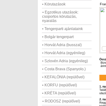
• Körutazások
Fra
• Egzotikus utazások:
csoportos körutazás,
nyaralás
• Tengerparti ajánlataink
• Bolgár tengerpart
• Horvát Adria (busszal)
• Horvát Adria (egyénileg)
Össz
• Szlovén Adria (egyénileg)
Bizo
árin
• Costa Brava (Spanyolo.)
• KEFALÓNIA (repülővel)
• KORFU (repülővel)
1. n
Talá
• KRÉTA (repülővel)
utazá
2. n
• RODOSZ (repülővel)
Regge