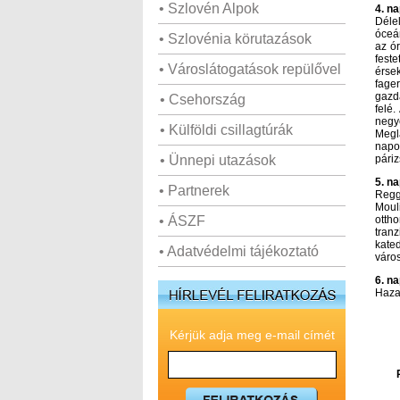
• Szlovén Alpok
4. n
Déle
óceán
• Szlovénia körutazások
az ó
fest
• Városlátogatások repülővel
érsek
fage
gazd
• Csehország
felé
negy
• Külföldi csillagtúrák
Meglá
napo
• Ünnepi utazások
páriz
5. n
• Partnerek
Regg
Mouli
• ÁSZF
otth
tranz
kated
• Adatvédelmi tájékoztató
város
6. n
Haza
Kérjük adja meg e-mail címét