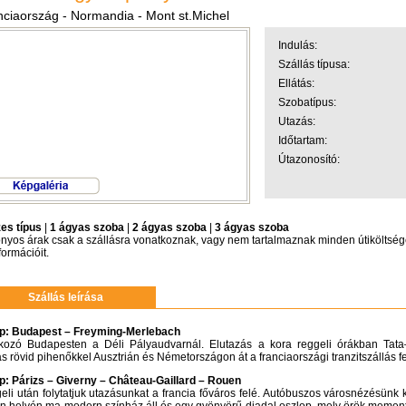
nciaország - Normandia - Mont st.Michel
Indulás:
Szállás típusa:
Ellátás:
Szobatípus:
Utazás:
Időtartam:
Útazonosító:
es típus
|
1 ágyas szoba
|
2 ágyas szoba
|
3 ágyas szoba
nyos árak csak a szállásra vonatkoznak, vagy nem tartalmaznak minden útiköltsége
formációit.
Szállás leírása
ap: Budapest – Freyming-Merlebach
lkozó Budapesten a Déli Pályaudvarnál. Elutazás a kora reggeli órákban Ta
s rövid pihenőkkel Ausztrián és Németországon át a franciaországi tranzitszállás f
ap: Párizs – Giverny – Château-Gaillard – Rouen
li után folytatjuk utazásunkat a francia főváros felé. Autóbuszos városnézésünk k