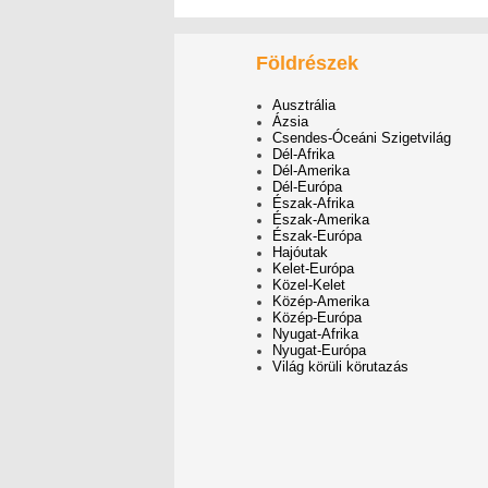
Földrészek
Ausztrália
Ázsia
Csendes-Óceáni Szigetvilág
Dél-Afrika
Dél-Amerika
Dél-Európa
Észak-Afrika
Észak-Amerika
Észak-Európa
Hajóutak
Kelet-Európa
Közel-Kelet
Közép-Amerika
Közép-Európa
Nyugat-Afrika
Nyugat-Európa
Világ körüli körutazás