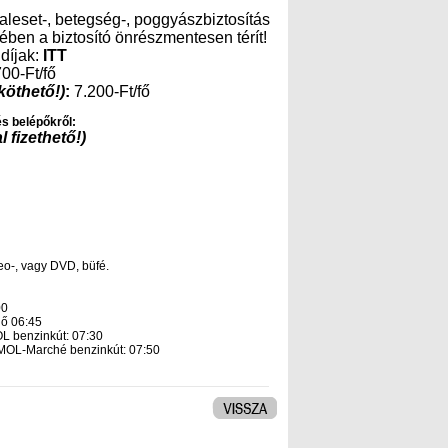
baleset-, betegség-, poggyászbiztosítás
ben a biztosító önrészmentesen térít!
 díjak:
ITT
00-Ft/fő
köthető!)
:
7.200-Ft/fő
és belépőkről:
l fizethető!)
deo-, vagy DVD, büfé.
00
nő 06:45
L benzinkút: 07:30
MOL-Marché benzinkút: 07:50