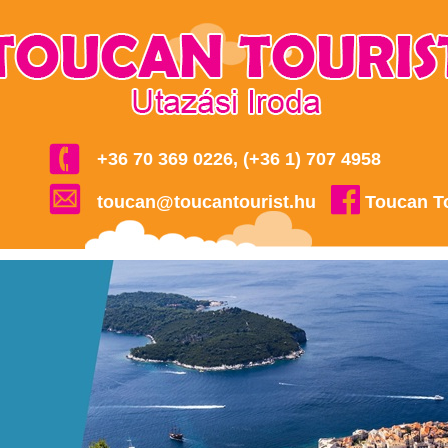
+36 70 369 0226, (+36 1) 707 4958
toucan@toucantourist.hu
Toucan T