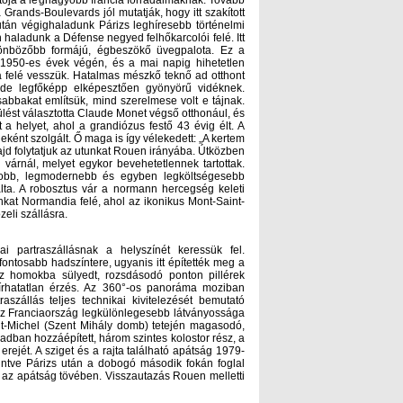
tója a legnagyobb francia forradalmaknak. Tovább
rands-Boulevards jól mutatják, hogy itt szakított
után végighaladunk Párizs leghíresebb történelmi
haladunk a Défense negyed felhőkarcolói felé. Itt
ülönbözőbb formájú, égbeszökő üvegpalota. Ez a
az 1950-es évek végén, és a mai napig hihetetlen
ia felé vesszük. Hatalmas mészkő teknő ad otthont
 de legfőképp elképesztően gyönyörű vidéknek.
bbakat említsük, mind szerelmese volt e tájnak.
lést választotta Claude Monet végső otthonául, és
a helyet, ahol a grandiózus festő 43 évig élt. A
ljeként szolgált. Ő maga is így vélekedett: „A kertem
jd folytatjuk az utunkat Rouen irányába. Útközben
 várnál, melyet egykor bevehetetlennek tartottak.
gyobb, legmodernebb és egyben legköltségesebb
nálta. A robosztus vár a normann hercegség keleti
nkat Normandia felé, ahol az ikonikus Mont-Saint-
eli szállásra.
 partraszállásnak a helyszínét keressük fel.
gfontosabb hadszíntere, ugyanis itt építették meg a
Az homokba sülyedt, rozsdásodó ponton pillérek
írhatatlan érzés. Az 360°-os panoráma moziban
szállás teljes technikai kivitelezését bemutató
sz Franciaország legkülönlegesebb látványossága
t-Michel (Szent Mihály domb) tetején magasodó,
zadban hozzáépített, három szintes kolostor rész, a
erejét. A sziget és a rajta található apátság 1979-
kintve Párizs után a dobogó második fokán foglal
 az apátság tövében. Visszautazás Rouen melletti