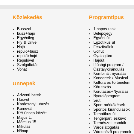
Közlekedés
Programtípus
Busszal
1 napos utak
busz+hajó
Belépőjegy
Egyénileg
Egyéni út
Fly & Drive
Egzotikus út
Hajó
Fesztiválok
repülő+busz
Golfút
repülő+hajó
Gyalogtúra
Repülővel
Hajóút
Szolgáltatás
Ifjúsági program /
Vonat
Osztálykirándulás
Kombinált nyaralás
Koncertek / Musical
Kultúra és történelem
Ünnepek
Körutazás
Körutazás+Nyaralás
Adventi hetek
Nyaralóprogram
Húsvét
Síút
Karácsonyi utazás
Sport mérkőzések
Karnevál
Sportos kirándulások
Két ünnep között
Tematikus út
Május 1.
Tengerparti esküvő
Március 15.
Természeti csodák
Mikulás
Városlátogatás
Nőnap
Városnéző programok