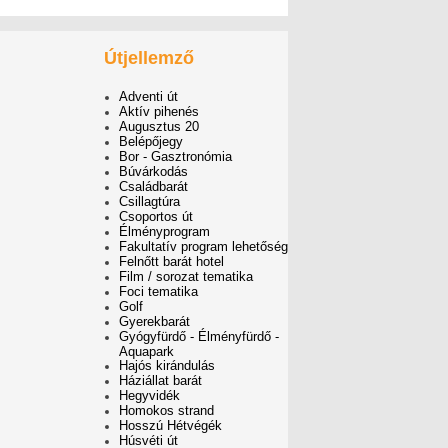
Útjellemző
Adventi út
Aktív pihenés
Augusztus 20
Belépőjegy
Bor - Gasztronómia
Búvárkodás
Családbarát
Csillagtúra
Csoportos út
Élményprogram
Fakultatív program lehetőség
Felnőtt barát hotel
Film / sorozat tematika
Foci tematika
Golf
Gyerekbarát
Gyógyfürdő - Élményfürdő -
Aquapark
Hajós kirándulás
Háziállat barát
Hegyvidék
Homokos strand
Hosszú Hétvégék
Húsvéti út