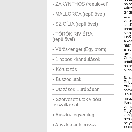
bört
• ZAKYNTHOS (repülővel)
halad
Pári
teng
• MALLORCA (repülővel)
talá
váro
• SZICÍLIA (repülővel)
lend
enne
Mont
• TÖRÖK RIVIÉRA
Első 
(repülővel)
alko
házho
• Vörös-tenger (Egyiptom)
a le
rövi
Oros
• 1 napos kirándulások
erőd
határ
• Körutazás
Miche
3. n
• Buszos utak
Regg
Arrom
• Utazások Európában
szöv
látv
megt
• Szervezett utak vidéki
Part
felszállással
vár 
függő
• Ausztria egyénileg
közép
ben 
hely
• Ausztria autóbusszal
száll