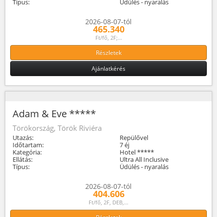
Típus:
Üdülés - nyaralás
2026-08-07-tól
465.340
Ft/fő, 2F;...
Részletek
Ajánlatkérés
Adam & Eve *****
Törökország, Török Riviéra
Utazás:
Repülővel
Időtartam:
7 éj
Kategória:
Hotel *****
Ellátás:
Ultra All Inclusive
Típus:
Üdülés - nyaralás
2026-08-07-tól
404.606
Ft/fő, 2F, DEB,...