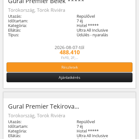
Gural Premier Belek *****
Törökország, Török Riviéra
Utazás:
Repülővel
Időtartam:
7 éj
Kategória:
Hotel *****
Ellátás:
Ultra All Inclusive
Típus:
Üdülés - nyaralás
2026-08-07-tól
488.410
Ft/fő, 2F;...
Részletek
Ajánlatkérés
Gural Premier Tekirova...
Törökország, Török Riviéra
Utazás:
Repülővel
Időtartam:
7 éj
Kategória:
Hotel *****
Ellátás:
Ultra All Inclusive