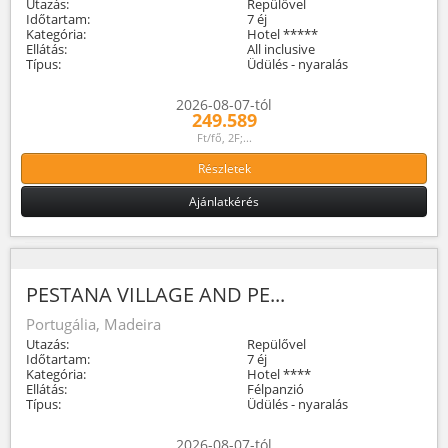
Utazás:
Repülővel
Időtartam:
7 éj
Kategória:
Hotel *****
Ellátás:
All inclusive
Típus:
Üdülés - nyaralás
2026-08-07-tól
249.589
Ft/fő, 2F;...
Részletek
Ajánlatkérés
PESTANA VILLAGE AND PE...
Portugália, Madeira
Utazás:
Repülővel
Időtartam:
7 éj
Kategória:
Hotel ****
Ellátás:
Félpanzió
Típus:
Üdülés - nyaralás
2026-08-07-tól