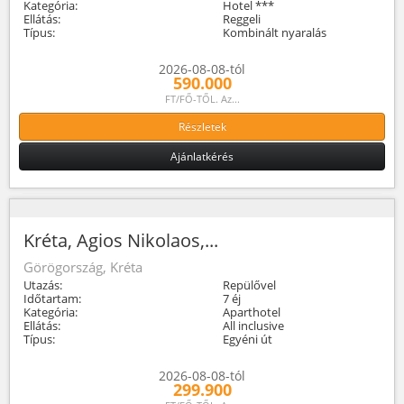
Kategória:
Hotel ***
Ellátás:
Reggeli
Típus:
Kombinált nyaralás
2026-08-08-tól
590.000
FT/FŐ-TŐL. Az...
Részletek
Ajánlatkérés
Kréta, Agios Nikolaos,...
Görögország, Kréta
Utazás:
Repülővel
Időtartam:
7 éj
Kategória:
Aparthotel
Ellátás:
All inclusive
Típus:
Egyéni út
2026-08-08-tól
299.900