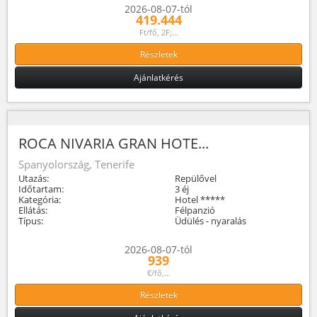
2026-08-07-tól
419.444
Ft/fő, 2F;...
Részletek
Ajánlatkérés
ROCA NIVARIA GRAN HOTE...
Spanyolország, Tenerife
Utazás:
Repülővel
Időtartam:
3 éj
Kategória:
Hotel *****
Ellátás:
Félpanzió
Típus:
Üdülés - nyaralás
2026-08-07-tól
939
€/fő,...
Részletek