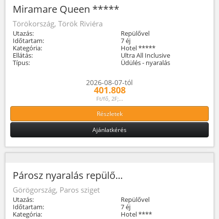
Miramare Queen *****
Törökország, Török Riviéra
Utazás:
Repülővel
Időtartam:
7 éj
Kategória:
Hotel *****
Ellátás:
Ultra All Inclusive
Típus:
Üdülés - nyaralás
2026-08-07-tól
401.808
Ft/fő, 2F;...
Részletek
Ajánlatkérés
Párosz nyaralás repülő...
Görögország, Paros sziget
Utazás:
Repülővel
Időtartam:
7 éj
Kategória:
Hotel ****