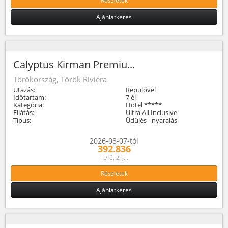
Részletek
Ajánlatkérés
Calyptus Kirman Premiu...
Törökország, Török Riviéra
Utazás:
Repülővel
Időtartam:
7 éj
Kategória:
Hotel *****
Ellátás:
Ultra All Inclusive
Típus:
Üdülés - nyaralás
2026-08-07-tól
392.836
Ft/fő, 2F;...
Részletek
Ajánlatkérés