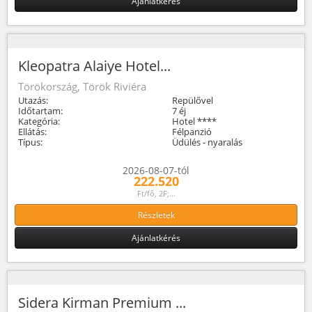
Ajánlatkérés
Kleopatra Alaiye Hotel...
Törökország, Török Riviéra
Utazás:
Repülővel
Időtartam:
7 éj
Kategória:
Hotel ****
Ellátás:
Félpanzió
Típus:
Üdülés - nyaralás
2026-08-07-tól
222.520
Ft/fő, 2F;...
Részletek
Ajánlatkérés
Sidera Kirman Premium ...