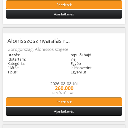
Részletek
Ajánlatkérés
Alonisszosz nyaralás r...
Görögország, Alonissos szigete
Utazás:
repülő+hajó
Időtartam:
7 éj
Kategória:
Egyéb
Ellátás:
leírás szerint
Típus:
Egyéni út
2026-08-08-tól
260.000
FT/FŐ-TŐL. Az...
Részletek
Ajánlatkérés