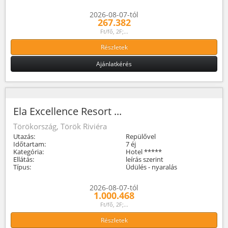
2026-08-07-tól
267.382
Ft/fő, 2F;...
Részletek
Ajánlatkérés
Ela Excellence Resort ...
Törökország, Török Riviéra
Utazás:
Repülővel
Időtartam:
7 éj
Kategória:
Hotel *****
Ellátás:
leírás szerint
Típus:
Üdülés - nyaralás
2026-08-07-tól
1.000.468
Ft/fő, 2F;...
Részletek