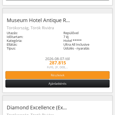
Museum Hotel Antique R...
Törökország, Török Riviéra
Utazás:
Repülővel
Időtartam:
7 éj
Kategória:
Hotel *****
Ellátás:
Ultra All Inclusive
Típus:
Üdülés - nyaralás
2026-08-07-tól
287.815
Ft/fő, 2F, DEB,...
Részletek
Ajánlatkérés
Diamond Excellence (Ex...
Törökország, Török Riviéra