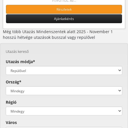
FT/FŐ-TŐL. Az...
Részletek
Ajánlatkérés
Még több Utazás Mindenszentek alatt 2025 - November 1
hosszú hétvége utazások busszal vagy repülővel
Utazás kereső
Utazás módja*
Ország*
Régió
Város