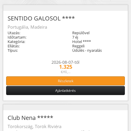
SENTIDO GALOSOL ****
Portugália, Madeira
Utazás:
Repülővel
Időtartam:
7 éj
Kategória:
Hotel ****
Ellátás:
Reggeli
Típus:
Üdülés - nyaralás
2026-08-07-tól
1.325
€/fő,...
Részletek
Ajánlatkérés
Club Nena *****
Törökország, Török Riviéra