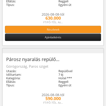
Ellátás:
Reggeli
Típus:
Egyéni út
2026-08-08-tól
630.000
FT/FŐ-TŐL. Az...
Részletek
Ajánlatkérés
Párosz nyaralás repülő...
Görögország, Paros sziget
Utazás:
Repülővel
Időtartam:
7 éj
Kategória:
Hotel ***
Ellátás:
Reggeli
Típus:
Egyéni út
2026-08-08-tól
590.000
FT/FŐ-TŐL. Az...