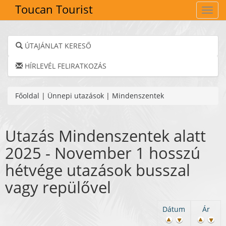
Toucan Tourist
Navig
ÚTAJÁNLAT KERESŐ
HÍRLEVÉL FELIRATKOZÁS
Főoldal
|
Ünnepi utazások
|
Mindenszentek
Utazás Mindenszentek alatt
2025 - November 1 hosszú
hétvége utazások busszal
vagy repülővel
Dátum
Ár