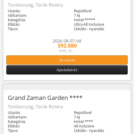
Törökország, Török Riviéra
Utazás:
Repülővel
Időtartam:
7 éj
Kategória:
Hotel *****
Ellátás:
Ultra All Inclusive
Típus:
Üdülés - nyaralás
2026-08-07-tól
392.880
Ft/fő, 2F;...
Részletek
Ajánlatkérés
Grand Zaman Garden ****
Törökország, Török Riviéra
Utazás:
Repülővel
Időtartam:
7 éj
Kategória:
Hotel ****
Ellátás:
All inclusive
Típus:
Üdülés - nyaralás