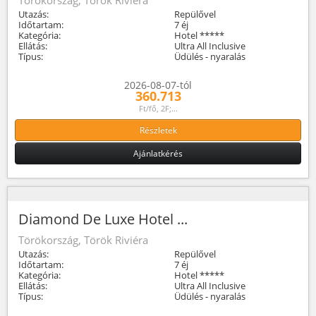
Utazás:
Repülővel
Időtartam:
7 éj
Kategória:
Hotel *****
Ellátás:
Ultra All Inclusive
Típus:
Üdülés - nyaralás
2026-08-07-tól
360.713
Ft/fő, 2F;...
Részletek
Ajánlatkérés
Diamond De Luxe Hotel ...
Törökország, Török Riviéra
Utazás:
Repülővel
Időtartam:
7 éj
Kategória:
Hotel *****
Ellátás:
Ultra All Inclusive
Típus:
Üdülés - nyaralás