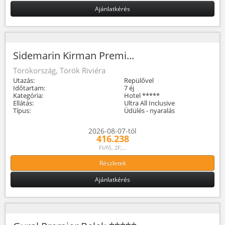
Ajánlatkérés
Sidemarin Kirman Premi...
Törökország, Török Riviéra
Utazás:
Repülővel
Időtartam:
7 éj
Kategória:
Hotel *****
Ellátás:
Ultra All Inclusive
Típus:
Üdülés - nyaralás
2026-08-07-tól
416.238
Ft/fő, 2F;...
Részletek
Ajánlatkérés