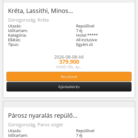
Kréta, Lassithi, Minos...
Görögország, Kréta
Utazás:
Repülővel
Időtartam:
7 éj
Kategória:
Hotel *****
Ellátás:
All inclusive
Típus:
Egyéni út
2026-08-08-tól
379.900
FT/FŐ-TŐL. Az...
Részletek
Ajánlatkérés
Párosz nyaralás repülő...
Görögország, Paros sziget
Utazás:
Repülővel
Időtartam:
7 éj