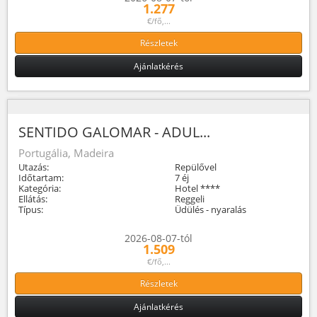
1.277
€/fő,...
Részletek
Ajánlatkérés
SENTIDO GALOMAR - ADUL...
Portugália, Madeira
Utazás:
Repülővel
Időtartam:
7 éj
Kategória:
Hotel ****
Ellátás:
Reggeli
Típus:
Üdülés - nyaralás
2026-08-07-tól
1.509
€/fő,...
Részletek
Ajánlatkérés