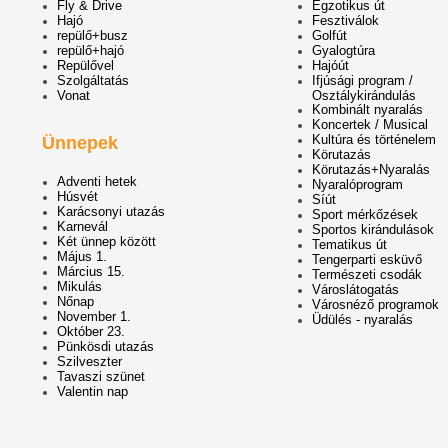
Fly & Drive
Egzotikus út
Hajó
Fesztiválok
repülő+busz
Golfút
repülő+hajó
Gyalogtúra
Repülővel
Hajóút
Szolgáltatás
Ifjúsági program /
Vonat
Osztálykirándulás
Kombinált nyaralás
Koncertek / Musical
Kultúra és történelem
Ünnepek
Körutazás
Körutazás+Nyaralás
Adventi hetek
Nyaralóprogram
Húsvét
Síút
Karácsonyi utazás
Sport mérkőzések
Karnevál
Sportos kirándulások
Két ünnep között
Tematikus út
Május 1.
Tengerparti esküvő
Március 15.
Természeti csodák
Mikulás
Városlátogatás
Nőnap
Városnéző programok
November 1.
Üdülés - nyaralás
Október 23.
Pünkösdi utazás
Szilveszter
Tavaszi szünet
Valentin nap