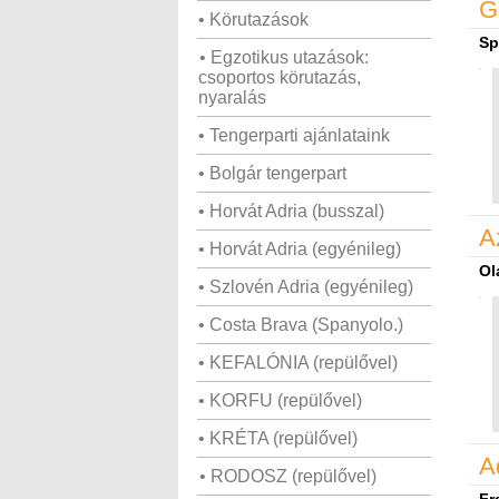
G
• Körutazások
Sp
• Egzotikus utazások:
csoportos körutazás,
nyaralás
• Tengerparti ajánlataink
• Bolgár tengerpart
• Horvát Adria (busszal)
A
• Horvát Adria (egyénileg)
Ol
• Szlovén Adria (egyénileg)
• Costa Brava (Spanyolo.)
• KEFALÓNIA (repülővel)
• KORFU (repülővel)
• KRÉTA (repülővel)
A
• RODOSZ (repülővel)