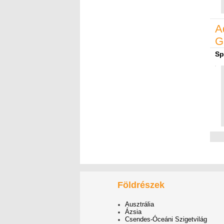
A
G
Sp
Földrészek
Ausztrália
Ázsia
Csendes-Óceáni Szigetvilág