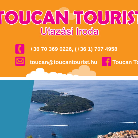
+36 70 369 0226, (+36 1) 707 4958
toucan@toucantourist.hu
Toucan T