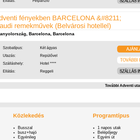
Ellátás:
Félpanzió
dventi fényekben BARCELONA &#8211;
audi remekművek (Belvárosi hotellel)
anyolország, Barcelona, Barcelona
Szobatípus:
Két ágyas
Utazás:
Repülővel
Szálláshely:
Hotel ****
Ellátás:
Reggeli
További Adventi uta
Közlekedés
Programtípus
Busszal
1 napos utak
busz+hajó
Belépőjegy
Egyénileg
Egyéni út