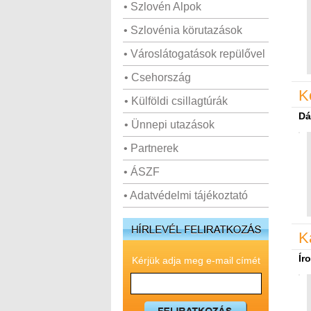
• Szlovén Alpok
• Szlovénia körutazások
• Városlátogatások repülővel
• Csehország
K
• Külföldi csillagtúrák
Dá
• Ünnepi utazások
• Partnerek
• ÁSZF
• Adatvédelmi tájékoztató
K
Ír
Kérjük adja meg e-mail címét