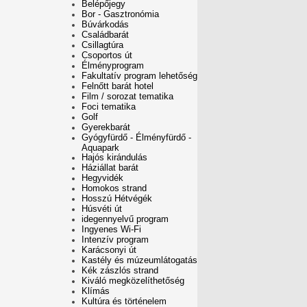
Belépőjegy
Bor - Gasztronómia
Búvárkodás
Családbarát
Csillagtúra
Csoportos út
Élményprogram
Fakultatív program lehetőség
Felnőtt barát hotel
Film / sorozat tematika
Foci tematika
Golf
Gyerekbarát
Gyógyfürdő - Élményfürdő -
Aquapark
Hajós kirándulás
Háziállat barát
Hegyvidék
Homokos strand
Hosszú Hétvégék
Húsvéti út
idegennyelvű program
Ingyenes Wi-Fi
Intenzív program
Karácsonyi út
Kastély és múzeumlátogatás
Kék zászlós strand
Kiváló megközelíthetőség
Klímás
Kultúra és történelem