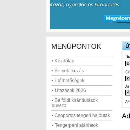
MENÜPONTOK
Ú
Ut
• Kezdőlap
• Bemutatkozás
Or
• Elérhetőségek
Ár 
• Utazások 2026
• Belföldi kirándulások
A *
busszal
Ad
• Csoportos tengeri hajóutak
• Tengerparti ajánlatok