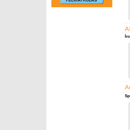
A
Ír
A
Sp