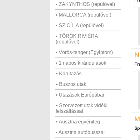
Fr
• ZAKYNTHOS (repülővel)
• MALLORCA (repülővel)
• SZICÍLIA (repülővel)
• TÖRÖK RIVIÉRA
(repülővel)
• Vörös-tenger (Egyiptom)
N
• 1 napos kirándulások
Fr
• Körutazás
• Buszos utak
• Utazások Európában
• Szervezett utak vidéki
felszállással
M
• Ausztria egyénileg
Sp
• Ausztria autóbusszal