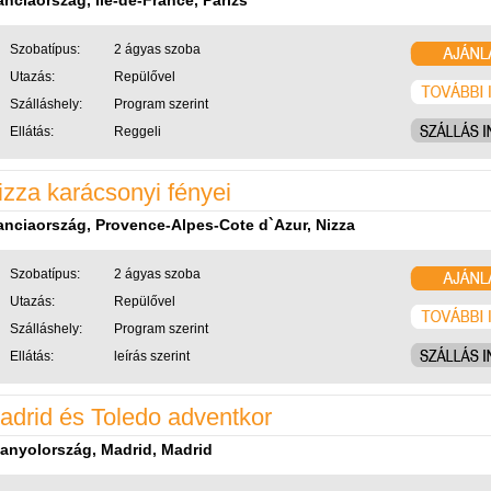
anciaország, Ile-de-France, Párizs
Szobatípus:
2 ágyas szoba
Utazás:
Repülővel
Szálláshely:
Program szerint
Ellátás:
Reggeli
izza karácsonyi fényei
anciaország, Provence-Alpes-Cote d`Azur, Nizza
Szobatípus:
2 ágyas szoba
Utazás:
Repülővel
Szálláshely:
Program szerint
Ellátás:
leírás szerint
adrid és Toledo adventkor
anyolország, Madrid, Madrid