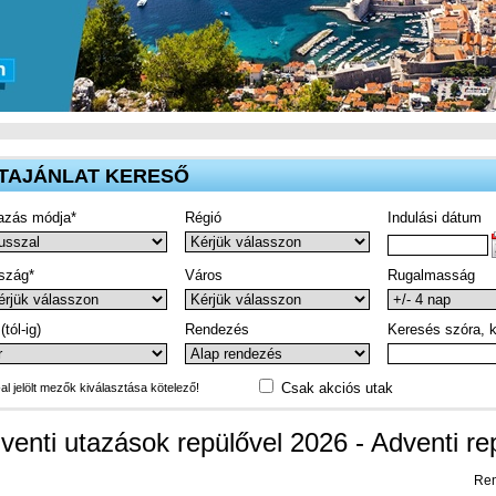
TAJÁNLAT KERESŐ
azás módja*
Régió
Indulási dátum
szág*
Város
Rugalmasság
(tól-ig)
Rendezés
Keresés szóra, k
Csak akciós utak
-al jelölt mezők kiválasztása kötelező!
venti utazások repülővel 2026 - Adventi re
Ren