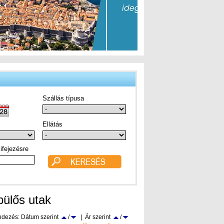
Szállás típusa
Ellátás
ifejezésre
pülős utak
dezés: Dátum szerint
/
| Ár szerint
/