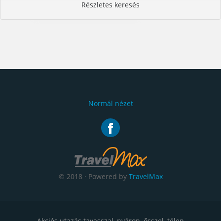
Részletes keresés
Normál nézet
© 2018 · Powered by
TravelMax
Akciós utazás tavasszal, nyáron, ősszel, télen