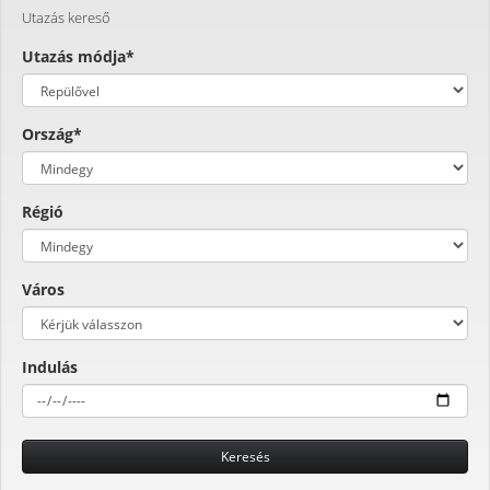
Utazás kereső
Utazás módja*
Ország*
Régió
Város
Indulás
Keresés