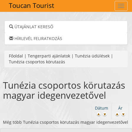
Toucan Tourist
Navig
ÚTAJÁNLAT KERESŐ
HÍRLEVÉL FELIRATKOZÁS
Főoldal
|
Tengerparti ajánlatok
|
Tunézia üdülések
|
Tunézia csoportos körutazás
Tunézia csoportos körutazás
magyar idegenvezetővel
Dátum
Ár
Még több Tunézia csoportos körutazás magyar idegenvezetővel