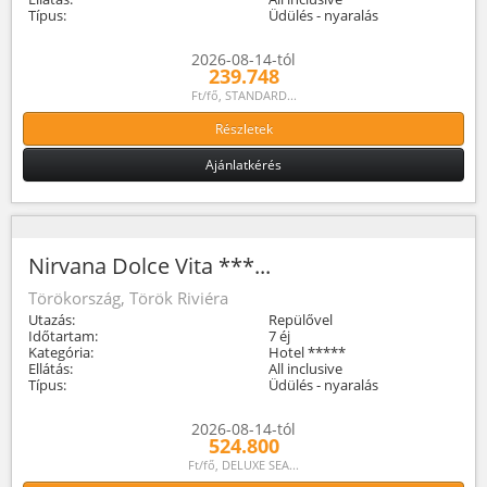
Típus:
Üdülés - nyaralás
2026-08-14-tól
239.748
Ft/fő, STANDARD...
Részletek
Ajánlatkérés
Nirvana Dolce Vita ***...
Törökország, Török Riviéra
Utazás:
Repülővel
Időtartam:
7 éj
Kategória:
Hotel *****
Ellátás:
All inclusive
Típus:
Üdülés - nyaralás
2026-08-14-tól
524.800
Ft/fő, DELUXE SEA...