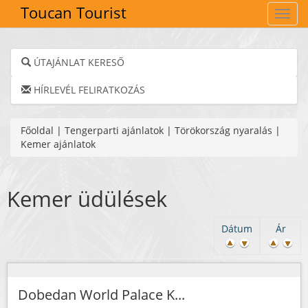
Toucan Tourist
Navig
ÚTAJÁNLAT KERESŐ
HÍRLEVÉL FELIRATKOZÁS
Főoldal
|
Tengerparti ajánlatok
|
Törökország nyaralás
|
Kemer ajánlatok
Kemer üdülések
Dátum
Ár
Dobedan World Palace K...