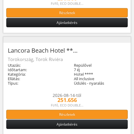
Ft/fő, ECO DOUBLE...
Részletek
Ajánlatkérés
Lancora Beach Hotel **...
Törökország, Török Riviéra
Utazás:
Repülővel
Időtartam:
7 éj
Kategória:
Hotel ****
Ellátás:
All inclusive
Típus:
Üdülés - nyaralás
2026-08-14-tól
251.656
Ft/fő, ECO DOUBLE...
Részletek
Ajánlatkérés