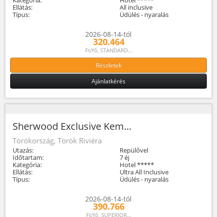
Ellátás:
All inclusive
Típus:
Üdülés - nyaralás
2026-08-14-tól
320.464
Ft/fő, STANDARD...
Részletek
Ajánlatkérés
Sherwood Exclusive Kem...
Törökország, Török Riviéra
Utazás:
Repülővel
Időtartam:
7 éj
Kategória:
Hotel *****
Ellátás:
Ultra All Inclusive
Típus:
Üdülés - nyaralás
2026-08-14-tól
390.766
Ft/fő, SUPERIOR...