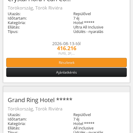
Törökország, Török Riviéra
Utazás:
Repülővel
Időtartam:
7 éj
Kategória:
Hotel *****
Ellátás:
Ultra All Inclusive
Típus:
Üdülés - nyaralás
2026-08-13-tól
416.216
Ft/fő, 2F;...
Részletek
Ajánlatkérés
Grand Ring Hotel *****
Törökország, Török Riviéra
Utazás:
Repülővel
Időtartam:
7 éj
Kategória:
Hotel *****
Ellátás:
All inclusive
Típus:
Üdülés - nyaralás