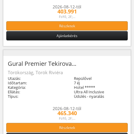
2026-08-12-tól
403.991
Ft/fő, 2F;...
Részletek
Ajánlatkérés
Gural Premier Tekirova...
Törökország, Török Riviéra
Utazás:
Repülővel
Időtartam:
7 éj
Kategória:
Hotel *****
Ellátás:
Ultra All Inclusive
Típus:
Üdülés - nyaralás
2026-08-12-tól
465.340
Ft/fő, 2F;...
Részletek