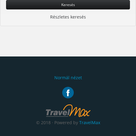
Keresés
Részletes keresés
Normál nézet
© 2018 · Powered by
TravelMax