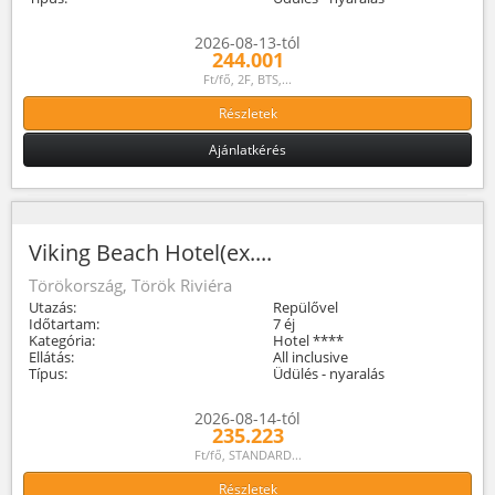
2026-08-13-tól
244.001
Ft/fő, 2F, BTS,...
Részletek
Ajánlatkérés
Viking Beach Hotel(ex....
Törökország, Török Riviéra
Utazás:
Repülővel
Időtartam:
7 éj
Kategória:
Hotel ****
Ellátás:
All inclusive
Típus:
Üdülés - nyaralás
2026-08-14-tól
235.223
Ft/fő, STANDARD...
Részletek