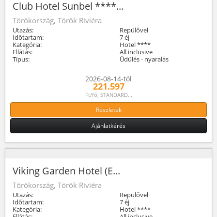
Club Hotel Sunbel ****...
Törökország, Török Riviéra
Utazás:
Repülővel
Időtartam:
7 éj
Kategória:
Hotel ****
Ellátás:
All inclusive
Típus:
Üdülés - nyaralás
2026-08-14-tól
221.597
Ft/fő, STANDARD...
Részletek
Ajánlatkérés
Viking Garden Hotel (E...
Törökország, Török Riviéra
Utazás:
Repülővel
Időtartam:
7 éj
Kategória:
Hotel ****
Ellátás:
All inclusive