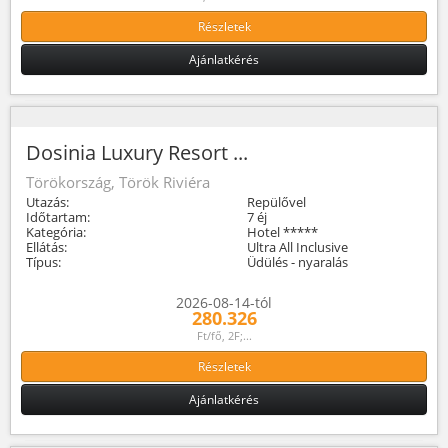
Részletek
Ajánlatkérés
Dosinia Luxury Resort ...
Törökország, Török Riviéra
Utazás:
Repülővel
Időtartam:
7 éj
Kategória:
Hotel *****
Ellátás:
Ultra All Inclusive
Típus:
Üdülés - nyaralás
2026-08-14-tól
280.326
Ft/fő, 2F;...
Részletek
Ajánlatkérés