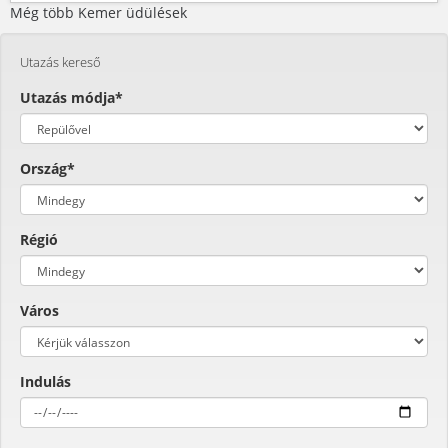
Még több Kemer üdülések
Utazás kereső
Utazás módja*
Ország*
Régió
Város
Indulás