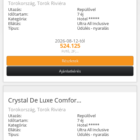
Törökország, Török Riviéra
Utazás:
Repülővel
Időtartam:
7 éj
Kategória:
Hotel *****
Ellátás:
Ultra All Inclusive
Típus:
Üdülés - nyaralás
2026-08-12-tól
524.125
Ft/fő, 2F;...
Részletek
Ajánlatkérés
Crystal De Luxe Comfor...
Törökország, Török Riviéra
Utazás:
Repülővel
Időtartam:
7 éj
Kategória:
Hotel *****
Ellátás:
Ultra All Inclusive
Típus:
Üdülés - nyaralás