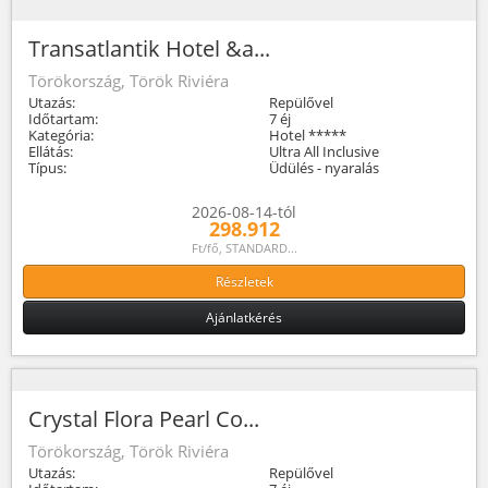
Transatlantik Hotel &a...
Törökország, Török Riviéra
Utazás:
Repülővel
Időtartam:
7 éj
Kategória:
Hotel *****
Ellátás:
Ultra All Inclusive
Típus:
Üdülés - nyaralás
2026-08-14-tól
298.912
Ft/fő, STANDARD...
Részletek
Ajánlatkérés
Crystal Flora Pearl Co...
Törökország, Török Riviéra
Utazás:
Repülővel