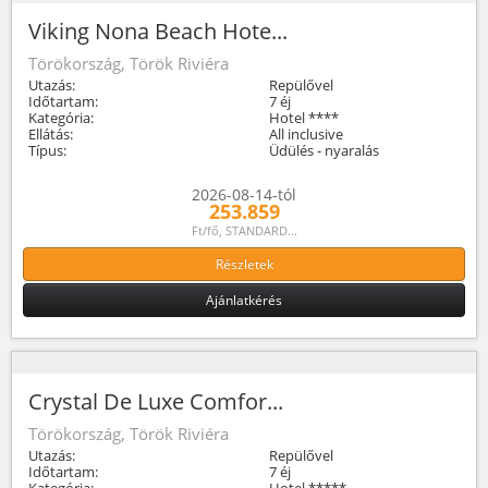
Viking Nona Beach Hote...
Törökország, Török Riviéra
Utazás:
Repülővel
Időtartam:
7 éj
Kategória:
Hotel ****
Ellátás:
All inclusive
Típus:
Üdülés - nyaralás
2026-08-14-tól
253.859
Ft/fő, STANDARD...
Részletek
Ajánlatkérés
Crystal De Luxe Comfor...
Törökország, Török Riviéra
Utazás:
Repülővel
Időtartam:
7 éj
Kategória:
Hotel *****