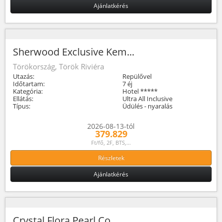
Ajánlatkérés
Sherwood Exclusive Kem...
Törökország, Török Riviéra
Utazás:
Repülővel
Időtartam:
7 éj
Kategória:
Hotel *****
Ellátás:
Ultra All Inclusive
Típus:
Üdülés - nyaralás
2026-08-13-tól
379.829
Ft/fő, 2F, BTS,...
Részletek
Ajánlatkérés
Crystal Flora Pearl Co...