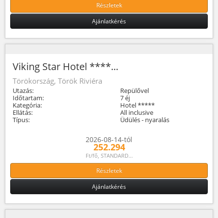
Részletek
Ajánlatkérés
Viking Star Hotel ****...
Törökország, Török Riviéra
Utazás:
Repülővel
Időtartam:
7 éj
Kategória:
Hotel *****
Ellátás:
All inclusive
Típus:
Üdülés - nyaralás
2026-08-14-tól
252.294
Ft/fő, STANDARD...
Részletek
Ajánlatkérés