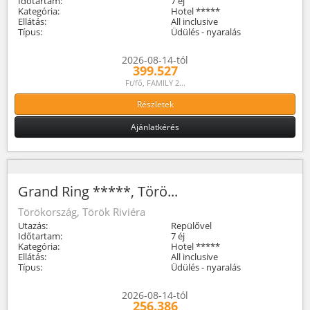
Időtartam:
7 éj
Kategória:
Hotel *****
Ellátás:
All inclusive
Típus:
Üdülés - nyaralás
2026-08-14-tól
399.527
Ft/fő, FAMILY 2...
Részletek
Ajánlatkérés
Grand Ring *****, Törö...
Törökország, Török Riviéra
Utazás:
Repülővel
Időtartam:
7 éj
Kategória:
Hotel *****
Ellátás:
All inclusive
Típus:
Üdülés - nyaralás
2026-08-14-tól
256.386