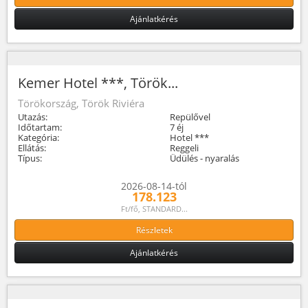
Ajánlatkérés
Kemer Hotel ***, Török...
Törökország, Török Riviéra
Utazás:
Repülővel
Időtartam:
7 éj
Kategória:
Hotel ***
Ellátás:
Reggeli
Típus:
Üdülés - nyaralás
2026-08-14-tól
178.123
Ft/fő, STANDARD...
Részletek
Ajánlatkérés