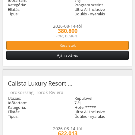
Időtartam:
7 éj
Kategória:
Program szerint
Ellátás:
Ultra All Inclusive
Típus:
Üdülés - nyaralás
2026-08-14-tól
380.800
Ft/fő, DESIGN...
Részletek
Ajánlatkérés
Calista Luxury Resort ...
Törökország, Török Riviéra
Utazás:
Repülővel
Időtartam:
7 éj
Kategória:
Hotel *****
Ellátás:
Ultra All Inclusive
Típus:
Üdülés - nyaralás
2026-08-14-tól
622.013