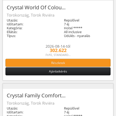
Crystal World Of Colou...
Törökország, Török Riviéra
Utazás:
Repülővel
Időtartam:
7 éj
Kategória:
Hotel *****
Ellátás:
All inclusive
Típus:
Üdülés - nyaralás
2026-08-14-tól
302.622
Ft/fő, STANDARD...
Részletek
Ajánlatkérés
Crystal Family Comfort...
Törökország, Török Riviéra
Utazás:
Repülővel
Időtartam:
7 éj
Kategória:
Hotel *****