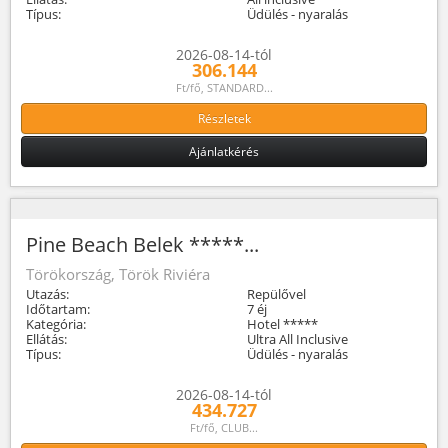
Típus:
Üdülés - nyaralás
2026-08-14-tól
306.144
Ft/fő, STANDARD...
Részletek
Ajánlatkérés
Pine Beach Belek *****...
Törökország, Török Riviéra
Utazás:
Repülővel
Időtartam:
7 éj
Kategória:
Hotel *****
Ellátás:
Ultra All Inclusive
Típus:
Üdülés - nyaralás
2026-08-14-tól
434.727
Ft/fő, CLUB...