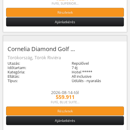
Ft/fő, SUPERIOR...
Részletek
Ajánlatkérés
Cornelia Diamond Golf ...
Törökország, Török Riviéra
Utazás:
Repülővel
Időtartam:
7 éj
Kategória:
Hotel *****
Ellátás:
All inclusive
Típus:
Üdülés - nyaralás
2026-08-14-tól
559.911
Ft/fő, BLUE SUITE...
Részletek
Ajánlatkérés