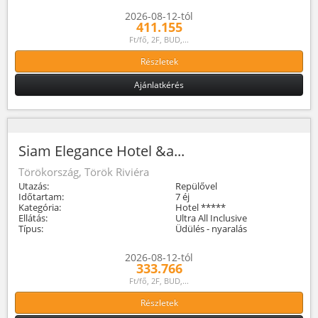
2026-08-12-tól
411.155
Ft/fő, 2F, BUD,...
Részletek
Ajánlatkérés
Siam Elegance Hotel &a...
Törökország, Török Riviéra
Utazás:
Repülővel
Időtartam:
7 éj
Kategória:
Hotel *****
Ellátás:
Ultra All Inclusive
Típus:
Üdülés - nyaralás
2026-08-12-tól
333.766
Ft/fő, 2F, BUD,...
Részletek