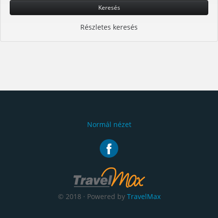
Keresés
Részletes keresés
Normál nézet
© 2018 · Powered by
TravelMax