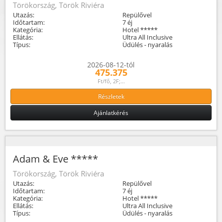
Törökország, Török Riviéra
Utazás:
Repülővel
Időtartam:
7 éj
Kategória:
Hotel *****
Ellátás:
Ultra All Inclusive
Típus:
Üdülés - nyaralás
2026-08-12-tól
475.375
Ft/fő, 2F;...
Részletek
Ajánlatkérés
Adam & Eve *****
Törökország, Török Riviéra
Utazás:
Repülővel
Időtartam:
7 éj
Kategória:
Hotel *****
Ellátás:
Ultra All Inclusive
Típus:
Üdülés - nyaralás