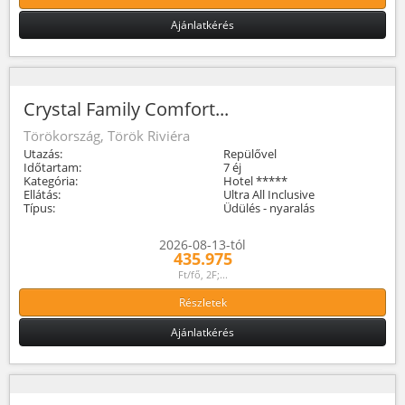
Ajánlatkérés
Crystal Family Comfort...
Törökország, Török Riviéra
Utazás:
Repülővel
Időtartam:
7 éj
Kategória:
Hotel *****
Ellátás:
Ultra All Inclusive
Típus:
Üdülés - nyaralás
2026-08-13-tól
435.975
Ft/fő, 2F;...
Részletek
Ajánlatkérés