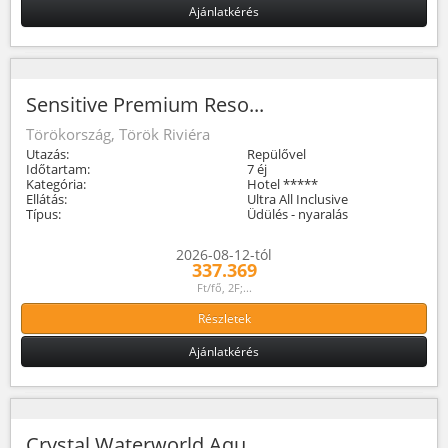
Ajánlatkérés
Sensitive Premium Reso...
Törökország, Török Riviéra
Utazás:
Repülővel
Időtartam:
7 éj
Kategória:
Hotel *****
Ellátás:
Ultra All Inclusive
Típus:
Üdülés - nyaralás
2026-08-12-tól
337.369
Ft/fő, 2F;...
Részletek
Ajánlatkérés
Crystal Waterworld Aqu...