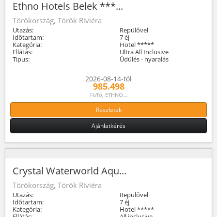
Ethno Hotels Belek ***...
Törökország, Török Riviéra
Utazás:
Repülővel
Időtartam:
7 éj
Kategória:
Hotel *****
Ellátás:
Ultra All Inclusive
Típus:
Üdülés - nyaralás
2026-08-14-tól
985.498
Ft/fő, ETHNO...
Részletek
Ajánlatkérés
Crystal Waterworld Aqu...
Törökország, Török Riviéra
Utazás:
Repülővel
Időtartam:
7 éj
Kategória:
Hotel *****
Ellátás:
All inclusive