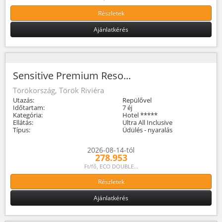
Részletek
Ajánlatkérés
Sensitive Premium Reso...
Törökország, Török Riviéra
Utazás:
Repülővel
Időtartam:
7 éj
Kategória:
Hotel *****
Ellátás:
Ultra All Inclusive
Típus:
Üdülés - nyaralás
2026-08-14-tól
278.953
Ft/fő, ECO DOUBLE...
Részletek
Ajánlatkérés