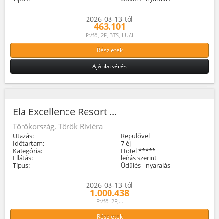
2026-08-13-tól
463.101
Ft/fő, 2F, BTS, LUAI
Részletek
Ajánlatkérés
Ela Excellence Resort ...
Törökország, Török Riviéra
Utazás:
Repülővel
Időtartam:
7 éj
Kategória:
Hotel *****
Ellátás:
leírás szerint
Típus:
Üdülés - nyaralás
2026-08-13-tól
1.000.438
Ft/fő, 2F;...
Részletek