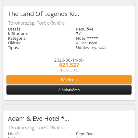
The Land Of Legends Ki...
Törökország, Török Riviéra
Utazás:
Repülővel
Időtartam:
7 éj
Kategória:
Hotel *****
Ellátás:
All inclusive
Típus:
Üdülés - nyaralás
2026-08-14-tól
621.527
Ft/fő, DELUXE...
Részletek
Ajánlatkérés
Adam & Eve Hotel *...
Törökország, Török Riviéra
Utazás:
Repülővel