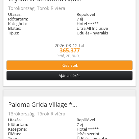
Törökország, Török Riviéra
Utazás:
Repülővel
Időtartam:
7 éj
Kategória:
Hotel *****
Ellátás:
Ultra All Inclusive
Típus:
Üdülés - nyaralás
2026-08-12-tól
365.377
Ft/fő, 2F, BUD,...
Részletek
Ajánlatkérés
Paloma Grida Village *...
Törökország, Török Riviéra
Utazás:
Repülővel
Időtartam:
7 éj
Kategória:
Hotel *****
Ellátás:
leírás szerint
Típus:
Üdülés - nyaralás