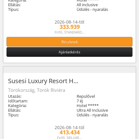
Ellátás:
All inclusive
Típus:
Üdülés - nyaralás
2026-08-14-tól
333.939
Ft/fő, STANDARD...
Részletek
Ajánlatkérés
Susesi Luxury Resort H...
Törökország, Török Riviéra
Utazás:
Repülővel
Időtartam:
7 éj
Kategória:
Hotel *****
Ellátás:
Ultra All Inclusive
Típus:
Üdülés - nyaralás
2026-08-14-tól
413.434
Ft/fő, DELUXE...