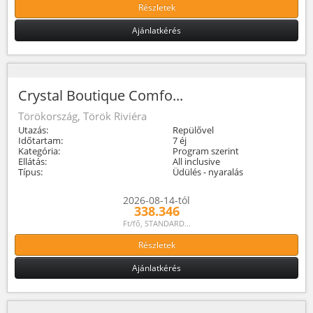
Részletek
Ajánlatkérés
Crystal Boutique Comfo...
Törökország, Török Riviéra
Utazás:
Repülővel
Időtartam:
7 éj
Kategória:
Program szerint
Ellátás:
All inclusive
Típus:
Üdülés - nyaralás
2026-08-14-tól
338.346
Ft/fő, STANDARD...
Részletek
Ajánlatkérés