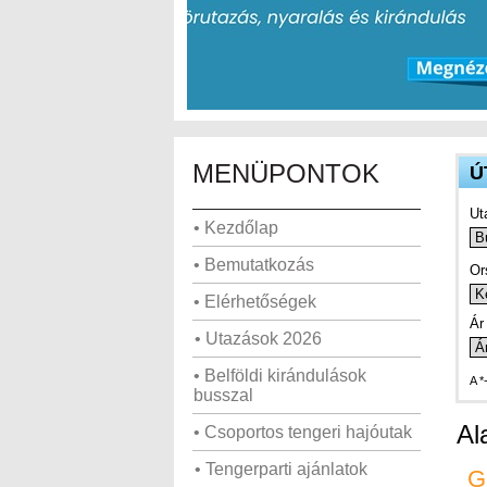
MENÜPONTOK
Ú
Ut
• Kezdőlap
• Bemutatkozás
Or
• Elérhetőségek
Ár 
• Utazások 2026
• Belföldi kirándulások
A *
busszal
Al
• Csoportos tengeri hajóutak
• Tengerparti ajánlatok
G