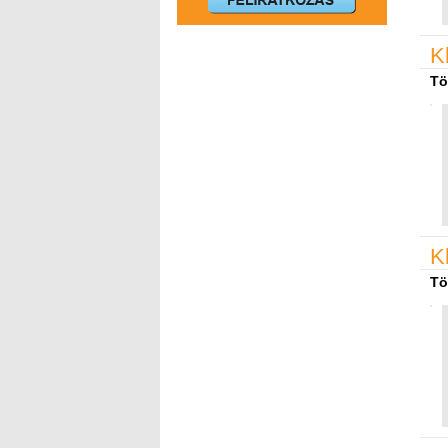
K
Tö
K
Tö