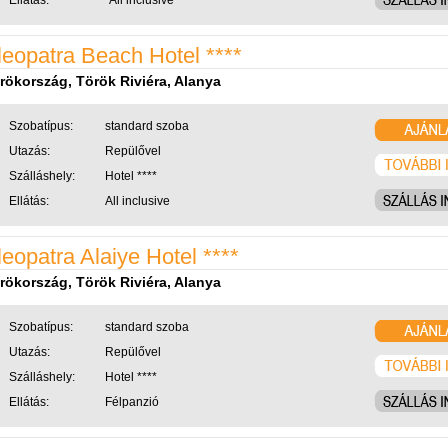
Ellátás:
All inclusive
leopatra Beach Hotel ****
rökország, Török Riviéra, Alanya
Szobatípus:
standard szoba
Utazás:
Repülővel
Szálláshely:
Hotel ****
Ellátás:
All inclusive
leopatra Alaiye Hotel ****
rökország, Török Riviéra, Alanya
Szobatípus:
standard szoba
Utazás:
Repülővel
Szálláshely:
Hotel ****
Ellátás:
Félpanzió