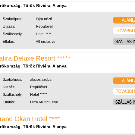
rökország, Török Riviéra, Alanya
Szobatípus:
tájra néző...
Utazás:
Repülővel
Szálláshely:
Hotel ****
Ellátás:
All inclusive
afira Deluxe Resort *****
rökország, Török Riviéra, Alanya
Szobatípus:
akciós szoba
Utazás:
Repülővel
Szálláshely:
Hotel *****
Ellátás:
Ultra All Inclusive
rand Okan Hotel ****
rökország, Török Riviéra, Alanya