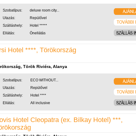
Szobatípus:
deluxe room city...
Utazás:
Repülővel
Szálláshely:
Hotel *****
Ellátás:
Önellátás
rsi Hotel ****, Törökország
rökország, Török Riviéra, Alanya
Szobatípus:
ECO WITHOUT...
Utazás:
Repülővel
Szálláshely:
Hotel ****
Ellátás:
All inclusive
ovis Hotel Cleopatra (ex. Bilkay Hotel) ***,
örökország