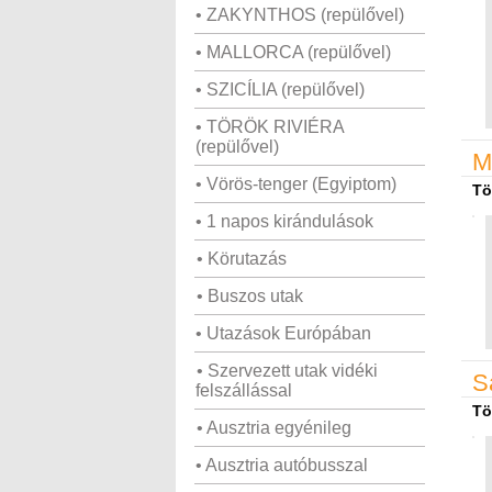
• ZAKYNTHOS (repülővel)
• MALLORCA (repülővel)
• SZICÍLIA (repülővel)
• TÖRÖK RIVIÉRA
(repülővel)
M
• Vörös-tenger (Egyiptom)
Tö
• 1 napos kirándulások
• Körutazás
• Buszos utak
• Utazások Európában
• Szervezett utak vidéki
S
felszállással
Tö
• Ausztria egyénileg
• Ausztria autóbusszal