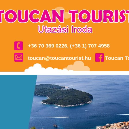
+36 70 369 0226, (+36 1) 707 4958
toucan@toucantourist.hu
Toucan T