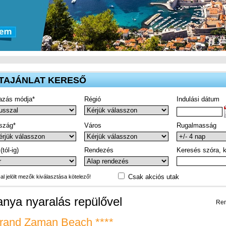
TAJÁNLAT KERESŐ
azás módja*
Régió
Indulási dátum
szág*
Város
Rugalmasság
(tól-ig)
Rendezés
Keresés szóra, k
Csak akciós utak
-al jelölt mezők kiválasztása kötelező!
anya nyaralás repülővel
Ren
rand Zaman Beach ****