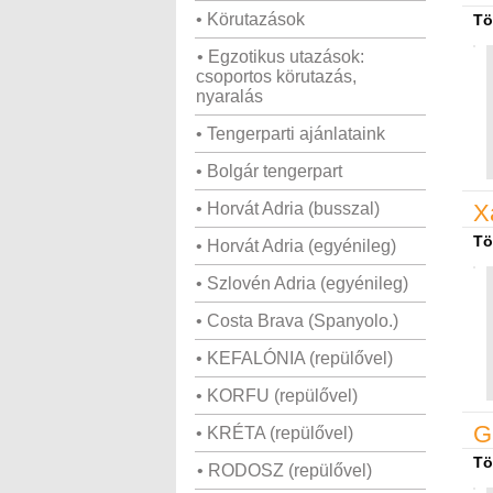
• Körutazások
Tö
• Egzotikus utazások:
csoportos körutazás,
nyaralás
• Tengerparti ajánlataink
• Bolgár tengerpart
• Horvát Adria (busszal)
X
Tö
• Horvát Adria (egyénileg)
• Szlovén Adria (egyénileg)
• Costa Brava (Spanyolo.)
• KEFALÓNIA (repülővel)
• KORFU (repülővel)
G
• KRÉTA (repülővel)
Tö
• RODOSZ (repülővel)