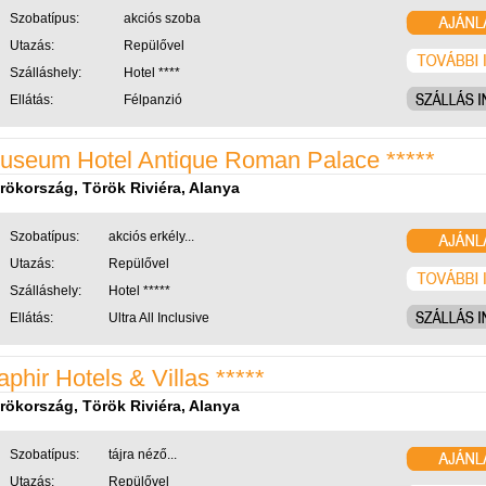
Szobatípus:
akciós szoba
Utazás:
Repülővel
Szálláshely:
Hotel ****
Ellátás:
Félpanzió
useum Hotel Antique Roman Palace *****
rökország, Török Riviéra, Alanya
Szobatípus:
akciós erkély...
Utazás:
Repülővel
Szálláshely:
Hotel *****
Ellátás:
Ultra All Inclusive
aphir Hotels & Villas *****
rökország, Török Riviéra, Alanya
Szobatípus:
tájra néző...
Utazás:
Repülővel