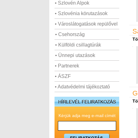
• Szlovén Alpok
• Szlovénia körutazások
• Városlátogatások repülővel
S
• Csehország
Tö
• Külföldi csillagtúrák
• Ünnepi utazások
• Partnerek
• ÁSZF
• Adatvédelmi tájékoztató
G
Tö
Kérjük adja meg e-mail címét