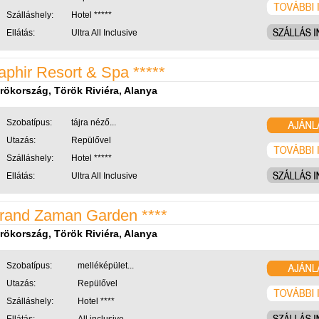
Szálláshely:
Hotel *****
Ellátás:
Ultra All Inclusive
aphir Resort & Spa *****
rökország, Török Riviéra, Alanya
Szobatípus:
tájra néző...
Utazás:
Repülővel
Szálláshely:
Hotel *****
Ellátás:
Ultra All Inclusive
rand Zaman Garden ****
rökország, Török Riviéra, Alanya
Szobatípus:
melléképület...
Utazás:
Repülővel
Szálláshely:
Hotel ****