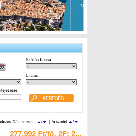
Szállás típusa
Ellátás
ifejezésre
dezés: Dátum szerint
/
| Ár szerint
/
277.992 Ft/fő, 2F; 2...