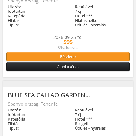
Spanyolország, Tenerife
Utazás:
Repülővel
Időtartam:
7 éj
Kategória:
Hotel ***
Ellátás:
Ellátás nélkül
Típus:
Üdülés - nyaralás
2026-09-25-tól
595
€/fő, Junior...
Részletek
Ajánlatkérés
BLUE SEA CALLAO GARDEN...
Spanyolország, Tenerife
Utazás:
Repülővel
Időtartam:
7 éj
Kategória:
Hotel ***
Ellátás:
Reggeli
Típus:
Üdülés - nyaralás