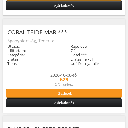
Ajánlatkérés
CORAL TEIDE MAR ***
Spanyolország, Tenerife
Utazás:
Repülővel
Időtartam:
7 éj
Kategória:
Hotel ***
Ellátás:
Ellátás nélkül
Típus:
Üdülés - nyaralás
2026-10-08-tól
629
€/fő, Junior...
Részletek
Ajánlatkérés