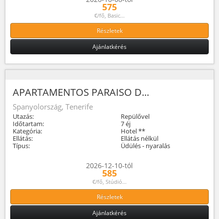
575
€/fő, Basic...
Részletek
Ajánlatkérés
APARTAMENTOS PARAISO D...
Spanyolország, Tenerife
Utazás:
Repülővel
Időtartam:
7 éj
Kategória:
Hotel **
Ellátás:
Ellátás nélkül
Típus:
Üdülés - nyaralás
2026-12-10-tól
585
€/fő, Stúdió...
Részletek
Ajánlatkérés