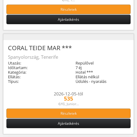
Részletek
Ajánlatkérés
CORAL TEIDE MAR ***
Spanyolország, Tenerife
Utazás:
Repülővel
Időtartam:
7 éj
Kategória:
Hotel ***
Ellátás:
Ellátás nélkül
Típus:
Üdülés - nyaralás
2026-12-05-tól
535
€/fő, Junior...
Részletek
Ajánlatkérés