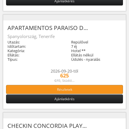
Ajánlatkérés
APARTAMENTOS PARAISO D...
Spanyolország, Tenerife
Utazás:
Repülővel
Időtartam:
7 éj
Kategória:
Hotel **
Ellátás:
Ellátás nélkül
Típus:
Üdülés - nyaralás
2026-09-20-tól
625
€/fő, Stúdió...
Részletek
Ajánlatkérés
CHECKIN CONCORDIA PLAY...