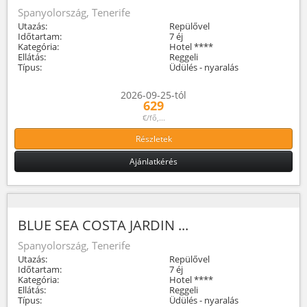
Spanyolország, Tenerife
Utazás:
Repülővel
Időtartam:
7 éj
Kategória:
Hotel ****
Ellátás:
Reggeli
Típus:
Üdülés - nyaralás
2026-09-25-tól
629
€/fő,...
Részletek
Ajánlatkérés
BLUE SEA COSTA JARDIN ...
Spanyolország, Tenerife
Utazás:
Repülővel
Időtartam:
7 éj
Kategória:
Hotel ****
Ellátás:
Reggeli
Típus:
Üdülés - nyaralás