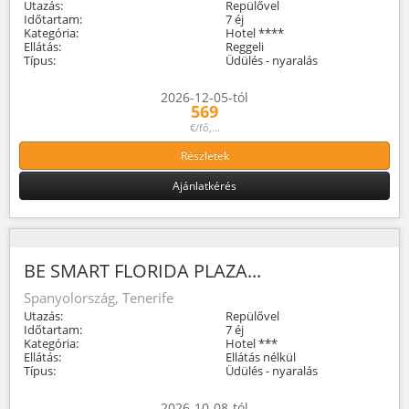
Utazás:
Repülővel
Időtartam:
7 éj
Kategória:
Hotel ****
Ellátás:
Reggeli
Típus:
Üdülés - nyaralás
2026-12-05-tól
569
€/fő,...
Részletek
Ajánlatkérés
BE SMART FLORIDA PLAZA...
Spanyolország, Tenerife
Utazás:
Repülővel
Időtartam:
7 éj
Kategória:
Hotel ***
Ellátás:
Ellátás nélkül
Típus:
Üdülés - nyaralás
2026-10-08-tól