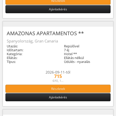
Részletek
Ajánlatkérés
AMAZONAS APARTAMENTOS **
Spanyolország, Gran Canaria
Utazás:
Repülővel
Időtartam:
7 éj
Kategória:
Hotel **
Ellátás:
Ellátás nélkül
Típus:
Üdülés - nyaralás
2026-09-11-tól
715
€/fő, 1...
Részletek
Ajánlatkérés