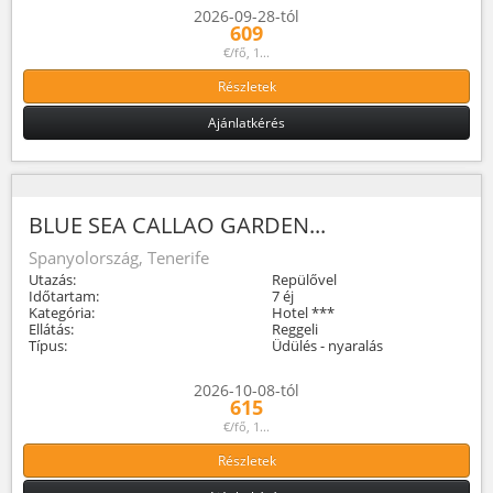
2026-09-28-tól
609
€/fő, 1...
Részletek
Ajánlatkérés
BLUE SEA CALLAO GARDEN...
Spanyolország, Tenerife
Utazás:
Repülővel
Időtartam:
7 éj
Kategória:
Hotel ***
Ellátás:
Reggeli
Típus:
Üdülés - nyaralás
2026-10-08-tól
615
€/fő, 1...
Részletek