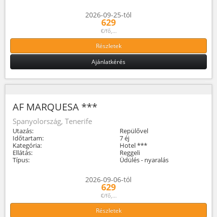
2026-09-25-tól
629
€/fő,...
Részletek
Ajánlatkérés
AF MARQUESA ***
Spanyolország, Tenerife
Utazás:
Repülővel
Időtartam:
7 éj
Kategória:
Hotel ***
Ellátás:
Reggeli
Típus:
Üdülés - nyaralás
2026-09-06-tól
629
€/fő,...
Részletek