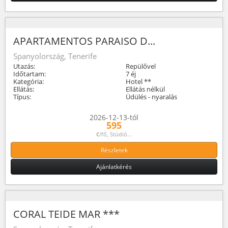
APARTAMENTOS PARAISO D...
Spanyolország, Tenerife
Utazás:
Repülővel
Időtartam:
7 éj
Kategória:
Hotel **
Ellátás:
Ellátás nélkül
Típus:
Üdülés - nyaralás
2026-12-13-tól
595
€/fő, Stúdió...
Részletek
Ajánlatkérés
CORAL TEIDE MAR ***