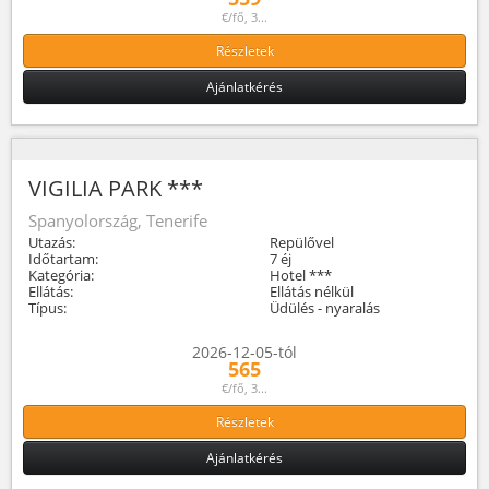
€/fő, 3...
Részletek
Ajánlatkérés
VIGILIA PARK ***
Spanyolország, Tenerife
Utazás:
Repülővel
Időtartam:
7 éj
Kategória:
Hotel ***
Ellátás:
Ellátás nélkül
Típus:
Üdülés - nyaralás
2026-12-05-tól
565
€/fő, 3...
Részletek
Ajánlatkérés