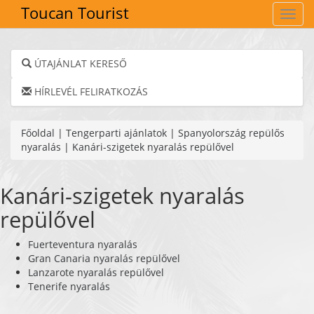
Toucan Tourist
Navig
ÚTAJÁNLAT KERESŐ
HÍRLEVÉL FELIRATKOZÁS
Főoldal
|
Tengerparti ajánlatok
|
Spanyolország repülős
nyaralás
|
Kanári-szigetek nyaralás repülővel
Kanári-szigetek nyaralás
repülővel
Fuerteventura nyaralás
Gran Canaria nyaralás repülővel
Lanzarote nyaralás repülővel
Tenerife nyaralás