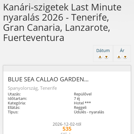
Kanári-szigetek Last Minute
nyaralás 2026 - Tenerife,
Gran Canaria, Lanzarote,
Fuerteventura
Dátum
Ár
BLUE SEA CALLAO GARDEN...
Spanyolország, Tenerife
Utazás:
Repülővel
Időtartam:
7 éj
Kategória:
Hotel ***
Ellátás:
Reggeli
Típus:
Üdülés - nyaralás
2026-12-02-tól
535
€/fő, 1...