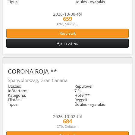
Típus:
Üdülés - nyaralás
2026-10-08-tól
659
€/fő, Stúdió...
Részletek
Ajánlatkérés
CORONA ROJA **
Spanyolország, Gran Canaria
Utazás:
Repülővel
Időtartam:
7 éj
Kategória:
Hotel **
Ellátás:
Reggeli
Típus:
Üdülés - nyaralás
2026-10-02-tól
684
€/fő, Deluxe...