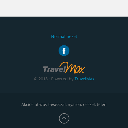
Normál nézet
© 2018 · Powered by
TravelMax
Akciós utazás tavasszal, nyáron, ősszel, télen