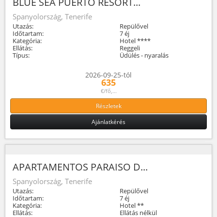
BLUE SEA PUERTO RESORT...
Spanyolország, Tenerife
Utazás:
Repülővel
Időtartam:
7 éj
Kategória:
Hotel ****
Ellátás:
Reggeli
Típus:
Üdülés - nyaralás
2026-09-25-tól
635
€/fő,...
Részletek
Ajánlatkérés
APARTAMENTOS PARAISO D...
Spanyolország, Tenerife
Utazás:
Repülővel
Időtartam:
7 éj
Kategória:
Hotel **
Ellátás:
Ellátás nélkül