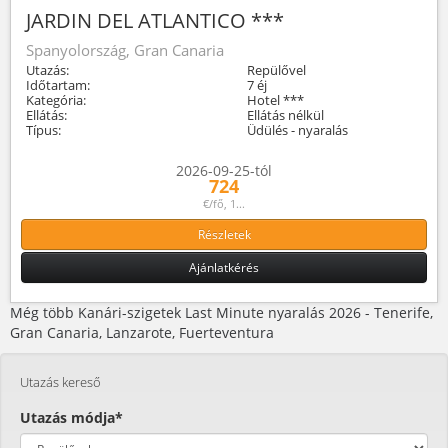
JARDIN DEL ATLANTICO ***
Spanyolország, Gran Canaria
Utazás:
Repülővel
Időtartam:
7 éj
Kategória:
Hotel ***
Ellátás:
Ellátás nélkül
Típus:
Üdülés - nyaralás
2026-09-25-tól
724
€/fő, 1...
Részletek
Ajánlatkérés
Még több Kanári-szigetek Last Minute nyaralás 2026 - Tenerife,
Gran Canaria, Lanzarote, Fuerteventura
Utazás kereső
Utazás módja*