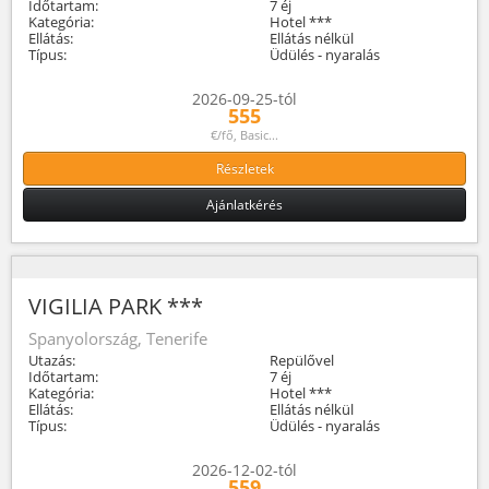
Időtartam:
7 éj
Kategória:
Hotel ***
Ellátás:
Ellátás nélkül
Típus:
Üdülés - nyaralás
2026-09-25-tól
555
€/fő, Basic...
Részletek
Ajánlatkérés
VIGILIA PARK ***
Spanyolország, Tenerife
Utazás:
Repülővel
Időtartam:
7 éj
Kategória:
Hotel ***
Ellátás:
Ellátás nélkül
Típus:
Üdülés - nyaralás
2026-12-02-tól
559