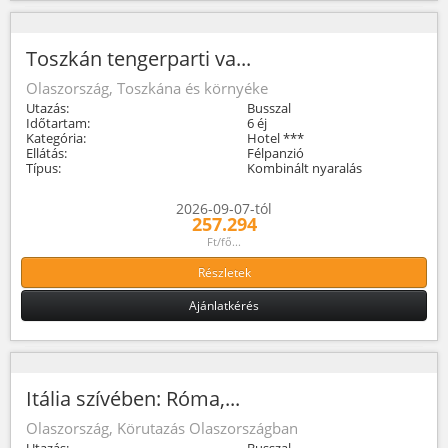
Toszkán tengerparti va...
Olaszország, Toszkána és környéke
Utazás:
Busszal
Időtartam:
6 éj
Kategória:
Hotel ***
Ellátás:
Félpanzió
Típus:
Kombinált nyaralás
2026-09-07-tól
257.294
Ft/fő...
Részletek
Ajánlatkérés
Itália szívében: Róma,...
Olaszország, Körutazás Olaszországban
Utazás:
Busszal