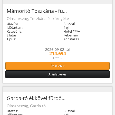
Mámorító Toszkána - fü...
Olaszország, Toszkána és környéke
Utazás:
Busszal
Időtartam:
4 éj
Kategória:
Hotel ***+
Ellátás:
Félpanzió
Típus:
Körutazás
2026-09-02-tól
214.694
Ft/fő...
Részletek
Ajánlatkérés
Garda-tó ékkövei fürdő...
Olaszország, Garda-tó
Utazás:
Busszal
Időtartam:
4 éj