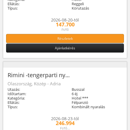
Ellátás:
Reggeli
Típus:
Körutazás
2026-08-20-tól
147.700
Ft/fő
Részletek
Ajánlatkérés
Rimini -tengerparti ny...
Olaszország, Közép - Adria
Utazás:
Busszal
Időtartam:
6 éj
Kategória:
Hotel ***
Ellátás:
Félpanzió
Típus:
Kombinált nyaralás
2026-08-23-tól
246.994
Ft/fő...