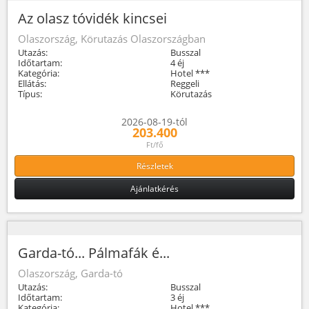
Az olasz tóvidék kincsei
Olaszország, Körutazás Olaszországban
Utazás:
Busszal
Időtartam:
4 éj
Kategória:
Hotel ***
Ellátás:
Reggeli
Típus:
Körutazás
2026-08-19-tól
203.400
Ft/fő
Részletek
Ajánlatkérés
Garda-tó... Pálmafák é...
Olaszország, Garda-tó
Utazás:
Busszal
Időtartam:
3 éj
Kategória:
Hotel ***