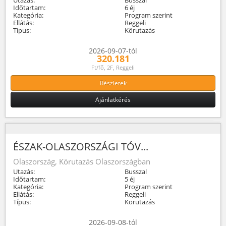
Időtartam:
6 éj
Kategória:
Program szerint
Ellátás:
Reggeli
Típus:
Körutazás
2026-09-07-tól
320.181
Ft/fő, 2F, Reggeli
Részletek
Ajánlatkérés
ÉSZAK-OLASZORSZÁGI TÓV...
Olaszország, Körutazás Olaszországban
Utazás:
Busszal
Időtartam:
5 éj
Kategória:
Program szerint
Ellátás:
Reggeli
Típus:
Körutazás
2026-09-08-tól