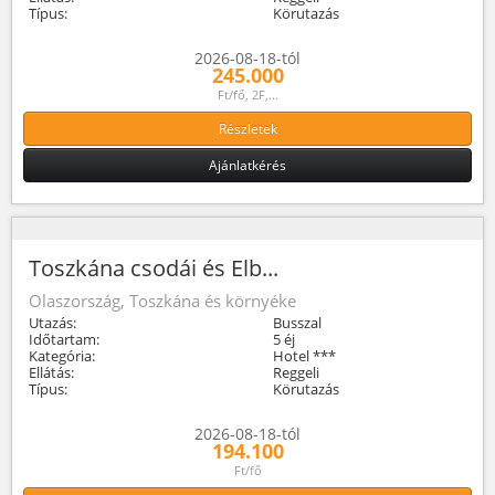
Típus:
Körutazás
2026-08-18-tól
245.000
Ft/fő, 2F,...
Részletek
Ajánlatkérés
Toszkána csodái és Elb...
Olaszország, Toszkána és környéke
Utazás:
Busszal
Időtartam:
5 éj
Kategória:
Hotel ***
Ellátás:
Reggeli
Típus:
Körutazás
2026-08-18-tól
194.100
Ft/fő