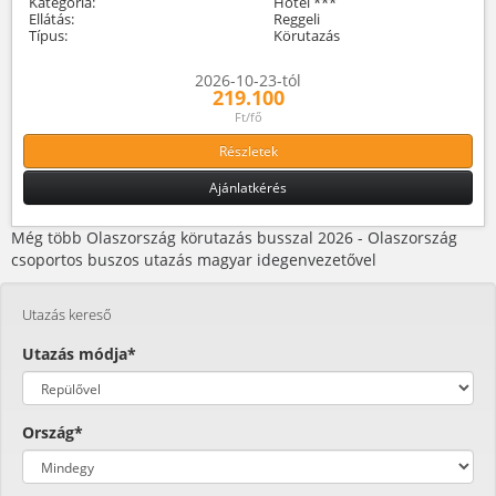
Kategória:
Hotel ***
Ellátás:
Reggeli
Típus:
Körutazás
2026-10-23-tól
219.100
Ft/fő
Részletek
Ajánlatkérés
Még több Olaszország körutazás busszal 2026 - Olaszország
csoportos buszos utazás magyar idegenvezetővel
Utazás kereső
Utazás módja*
Ország*