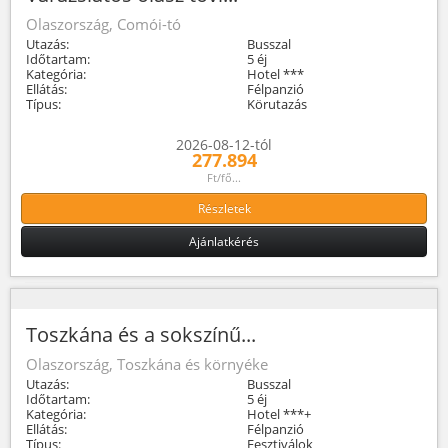
Olaszország, Comói-tó
Utazás:
Busszal
Időtartam:
5 éj
Kategória:
Hotel ***
Ellátás:
Félpanzió
Típus:
Körutazás
2026-08-12-tól
277.894
Ft/fő...
Részletek
Ajánlatkérés
Toszkána és a sokszínű...
Olaszország, Toszkána és környéke
Utazás:
Busszal
Időtartam:
5 éj
Kategória:
Hotel ***+
Ellátás:
Félpanzió
Típus:
Fesztiválok