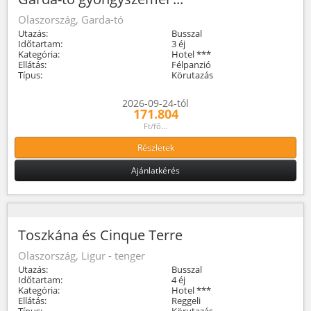
Olaszország, Garda-tó
Utazás:
Busszal
Időtartam:
3 éj
Kategória:
Hotel ***
Ellátás:
Félpanzió
Típus:
Körutazás
2026-09-24-tól
171.804
Ft/fő...
Részletek
Ajánlatkérés
Toszkána és Cinque Terre
Olaszország, Ligur - tenger
Utazás:
Busszal
Időtartam:
4 éj
Kategória:
Hotel ***
Ellátás:
Reggeli
Típus:
Körutazás