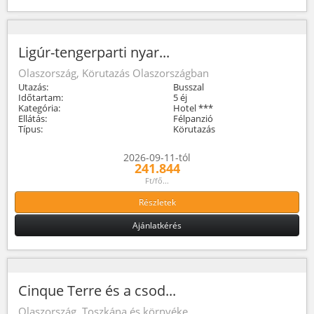
Ligúr-tengerparti nyar...
Olaszország, Körutazás Olaszországban
Utazás:
Busszal
Időtartam:
5 éj
Kategória:
Hotel ***
Ellátás:
Félpanzió
Típus:
Körutazás
2026-09-11-tól
241.844
Ft/fő...
Részletek
Ajánlatkérés
Cinque Terre és a csod...
Olaszország, Toszkána és környéke