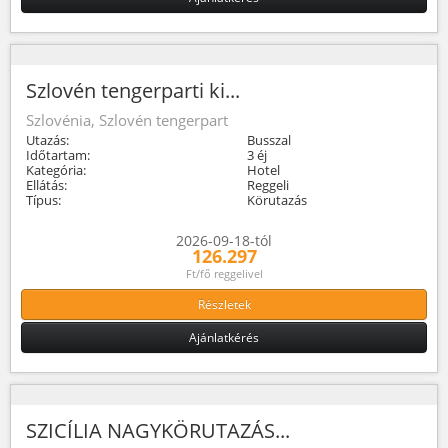
Szlovén tengerparti ki...
Szlovénia, Szlovén tengerpart
Utazás:
Busszal
Időtartam:
3 éj
Kategória:
Hotel
Ellátás:
Reggeli
Típus:
Körutazás
2026-09-18-tól
126.297
Ft/fő reggelivel
Részletek
Ajánlatkérés
SZICÍLIA NAGYKÖRUTAZÁS...