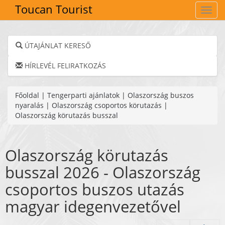
Toucan Tourist
Navig
ÚTAJÁNLAT KERESŐ
HÍRLEVÉL FELIRATKOZÁS
Főoldal
|
Tengerparti ajánlatok
|
Olaszország buszos
nyaralás
|
Olaszország csoportos körutazás
|
Olaszország körutazás busszal
Olaszország körutazás
busszal 2026 - Olaszország
csoportos buszos utazás
magyar idegenvezetővel