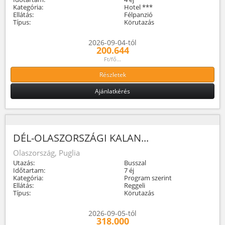
Kategória:
Hotel ***
Ellátás:
Félpanzió
Típus:
Körutazás
2026-09-04-tól
200.644
Ft/fő...
Részletek
Ajánlatkérés
DÉL-OLASZORSZÁGI KALAN...
Olaszország, Puglia
Utazás:
Busszal
Időtartam:
7 éj
Kategória:
Program szerint
Ellátás:
Reggeli
Típus:
Körutazás
2026-09-05-tól
318.000