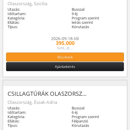
Olaszország, Szicília
Utazás:
Busszal
Időtartam:
9 éj
Kategória:
Program szerint
Ellátás:
leírás szerint
Típus:
Körutazás
2026-09-18-tól
395.000
Ft/fő, 2F,...
Részletek
Ajánlatkérés
CSILLAGTÚRÁK OLASZORSZ...
Olaszország, Észak-Adria
Utazás:
Busszal
Időtartam:
6 éj
Kategória:
Program szerint
Ellátás:
Félpanzió
Típus:
Körutazás