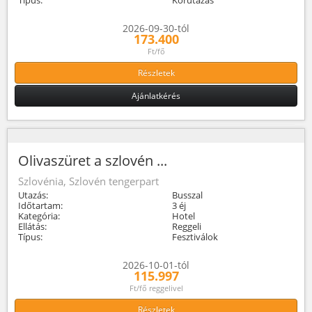
2026-09-30-tól
173.400
Ft/fő
Részletek
Ajánlatkérés
Olivaszüret a szlovén ...
Szlovénia, Szlovén tengerpart
Utazás:
Busszal
Időtartam:
3 éj
Kategória:
Hotel
Ellátás:
Reggeli
Típus:
Fesztiválok
2026-10-01-tól
115.997
Ft/fő reggelivel
Részletek