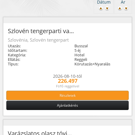
Dátum
Ár
Szlovén tengerparti va...
Szlovénia, Szlovén tengerpart
Utazás:
Busszal
Időtartam:
5 éj
Kategória:
Hotel
Ellátás:
Reggeli
Típus:
Körutazás+Nyaralás
2026-08-10-tól
226.497
Ft/fő reggelivel
Részletek
Ajánlatkérés
Varázslatos olasz tóvi...