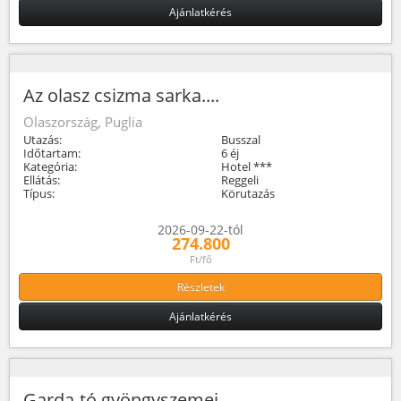
Ajánlatkérés
Az olasz csizma sarka....
Olaszország, Puglia
Utazás:
Busszal
Időtartam:
6 éj
Kategória:
Hotel ***
Ellátás:
Reggeli
Típus:
Körutazás
2026-09-22-tól
274.800
Ft/fő
Részletek
Ajánlatkérés
Garda-tó gyöngyszemei ...