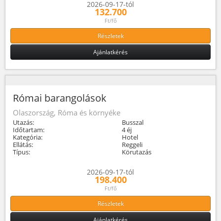
2026-09-17-tól
132.700
Ft/fő
Részletek
Ajánlatkérés
Római barangolások
Olaszország, Róma és környéke
Utazás:
Busszal
Időtartam:
4 éj
Kategória:
Hotel
Ellátás:
Reggeli
Típus:
Körutazás
2026-09-17-tól
198.400
Ft/fő
Részletek
Ajánlatkérés