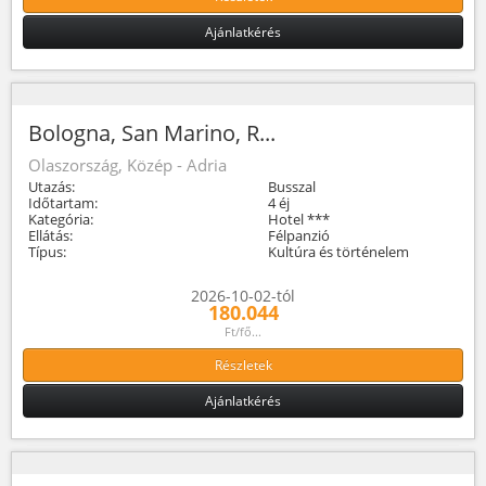
Ajánlatkérés
Bologna, San Marino, R...
Olaszország, Közép - Adria
Utazás:
Busszal
Időtartam:
4 éj
Kategória:
Hotel ***
Ellátás:
Félpanzió
Típus:
Kultúra és történelem
2026-10-02-tól
180.044
Ft/fő...
Részletek
Ajánlatkérés