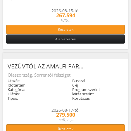
2026-08-15-tól
267.594
Ft/fő...
Részletek
Ajánlatkérés
VEZÚVTÓL AZ AMALFI PAR...
Olaszország, Sorrentói félsziget
Utazás:
Busszal
Időtartam:
6 éj
Kategória:
Program szerint
Ellátás:
leírás szerint
Típus:
Körutazás
2026-08-17-tól
279.500
Ft/fő, 2F,...
Részletek