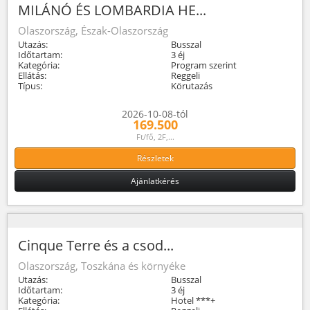
MILÁNÓ ÉS LOMBARDIA HE...
Olaszország, Észak-Olaszország
Utazás:
Busszal
Időtartam:
3 éj
Kategória:
Program szerint
Ellátás:
Reggeli
Típus:
Körutazás
2026-10-08-tól
169.500
Ft/fő, 2F,...
Részletek
Ajánlatkérés
Cinque Terre és a csod...
Olaszország, Toszkána és környéke
Utazás:
Busszal
Időtartam:
3 éj
Kategória:
Hotel ***+