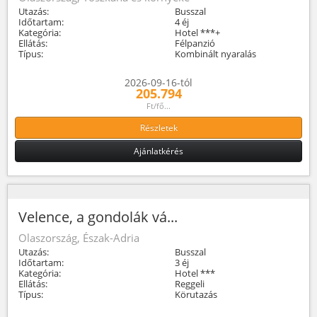
Utazás:
Busszal
Időtartam:
4 éj
Kategória:
Hotel ***+
Ellátás:
Félpanzió
Típus:
Kombinált nyaralás
2026-09-16-tól
205.794
Ft/fő...
Részletek
Ajánlatkérés
Velence, a gondolák vá...
Olaszország, Észak-Adria
Utazás:
Busszal
Időtartam:
3 éj
Kategória:
Hotel ***
Ellátás:
Reggeli
Típus:
Körutazás