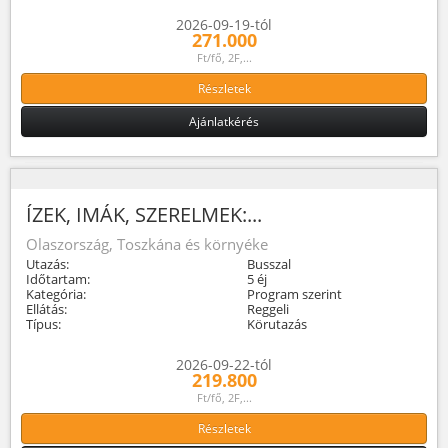
2026-09-19-tól
271.000
Ft/fő, 2F,...
Részletek
Ajánlatkérés
ÍZEK, IMÁK, SZERELMEK:...
Olaszország, Toszkána és környéke
Utazás:
Busszal
Időtartam:
5 éj
Kategória:
Program szerint
Ellátás:
Reggeli
Típus:
Körutazás
2026-09-22-tól
219.800
Ft/fő, 2F,...
Részletek