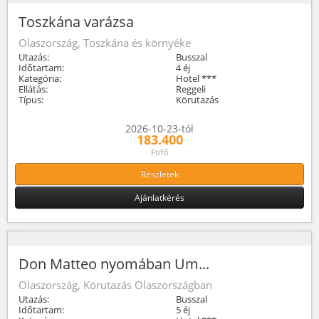
Toszkána varázsa
Olaszország, Toszkána és környéke
Utazás:
Busszal
Időtartam:
4 éj
Kategória:
Hotel ***
Ellátás:
Reggeli
Típus:
Körutazás
2026-10-23-tól
183.400
Ft/fő
Részletek
Ajánlatkérés
Don Matteo nyomában Um...
Olaszország, Körutazás Olaszországban
Utazás:
Busszal
Időtartam:
5 éj