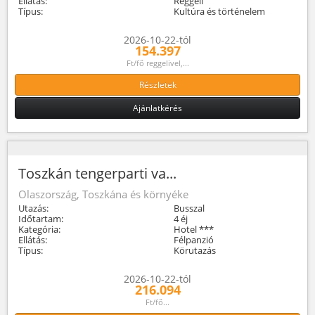
Ellátás:
Reggeli
Típus:
Kultúra és történelem
2026-10-22-tól
154.397
Ft/fő reggelivel,...
Részletek
Ajánlatkérés
Toszkán tengerparti va...
Olaszország, Toszkána és környéke
Utazás:
Busszal
Időtartam:
4 éj
Kategória:
Hotel ***
Ellátás:
Félpanzió
Típus:
Körutazás
2026-10-22-tól
216.094
Ft/fő...