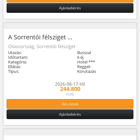
Ajánlatkérés
A Sorrentói félsziget ...
Olaszország, Sorrentói félsziget
Utazás:
Busszal
Időtartam:
6 éj
Kategória:
Hotel ***
Ellátás:
Reggeli
Típus:
Körutazás
2026-08-17-tól
244.800
Ft/fő
Részletek
Ajánlatkérés