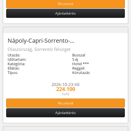
Részletek
Ajánlatkérés
Nápoly-Capri-Sorrento-...
Olaszország, Sorrentói félsziget
Utazás:
Busszal
Időtartam:
5 éj
Kategória:
Hotel ***
Ellátás:
Reggeli
Típus:
Körutazás
2026-10-23-tól
224.100
Ft/fő
Részletek
Ajánlatkérés