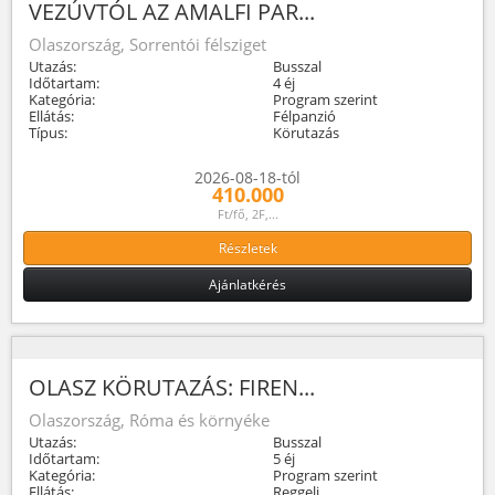
VEZÚVTÓL AZ AMALFI PAR...
Olaszország, Sorrentói félsziget
Utazás:
Busszal
Időtartam:
4 éj
Kategória:
Program szerint
Ellátás:
Félpanzió
Típus:
Körutazás
2026-08-18-tól
410.000
Ft/fő, 2F,...
Részletek
Ajánlatkérés
OLASZ KÖRUTAZÁS: FIREN...
Olaszország, Róma és környéke
Utazás:
Busszal
Időtartam:
5 éj
Kategória:
Program szerint
Ellátás:
Reggeli