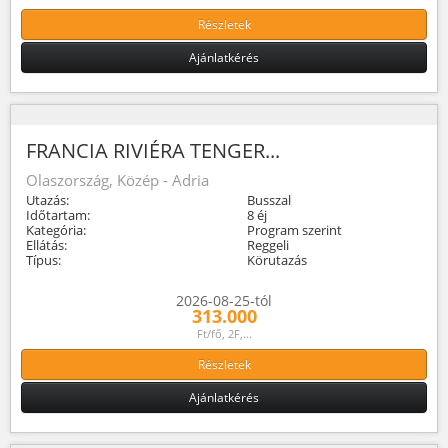
Részletek
Ajánlatkérés
FRANCIA RIVIÉRA TENGER...
Olaszország, Közép - Adria
Utazás:
Busszal
Időtartam:
8 éj
Kategória:
Program szerint
Ellátás:
Reggeli
Típus:
Körutazás
2026-08-25-tól
313.000
Ft/fő, 2F,...
Részletek
Ajánlatkérés