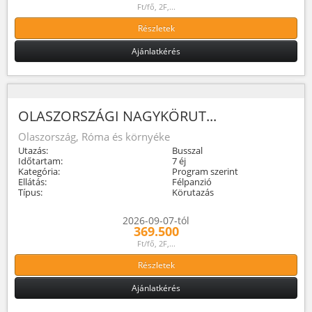
Ft/fő, 2F,...
Részletek
Ajánlatkérés
OLASZORSZÁGI NAGYKÖRUT...
Olaszország, Róma és környéke
Utazás:
Busszal
Időtartam:
7 éj
Kategória:
Program szerint
Ellátás:
Félpanzió
Típus:
Körutazás
2026-09-07-tól
369.500
Ft/fő, 2F,...
Részletek
Ajánlatkérés