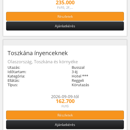
235.000
Ft/fő, 2F,...
Részletek
Ajánlatkérés
Toszkána ínyenceknek
Olaszország, Toszkána és környéke
Utazás:
Busszal
Időtartam:
3 éj
Kategória:
Hotel ***
Ellátás:
Reggeli
Típus:
Körutazás
2026-09-09-tól
162.700
Ft/fő
Részletek
Ajánlatkérés