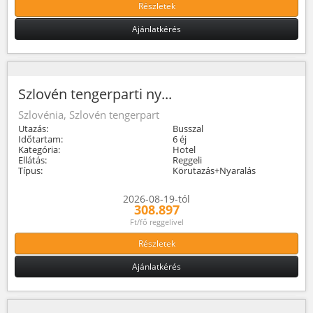
Részletek
Ajánlatkérés
Szlovén tengerparti ny...
Szlovénia, Szlovén tengerpart
Utazás:
Busszal
Időtartam:
6 éj
Kategória:
Hotel
Ellátás:
Reggeli
Típus:
Körutazás+Nyaralás
2026-08-19-tól
308.897
Ft/fő reggelivel
Részletek
Ajánlatkérés