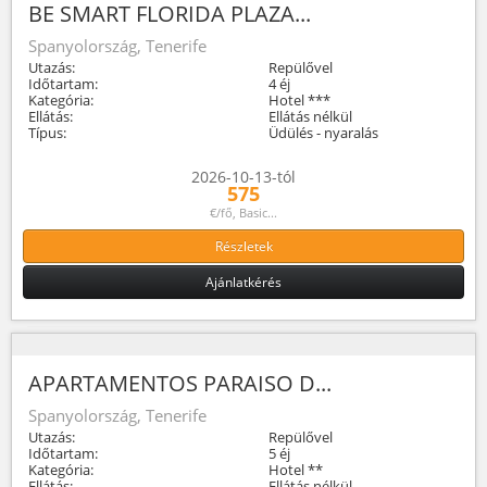
BE SMART FLORIDA PLAZA...
Spanyolország, Tenerife
Utazás:
Repülővel
Időtartam:
4 éj
Kategória:
Hotel ***
Ellátás:
Ellátás nélkül
Típus:
Üdülés - nyaralás
2026-10-13-tól
575
€/fő, Basic...
Részletek
Ajánlatkérés
APARTAMENTOS PARAISO D...
Spanyolország, Tenerife
Utazás:
Repülővel
Időtartam:
5 éj
Kategória:
Hotel **
Ellátás:
Ellátás nélkül