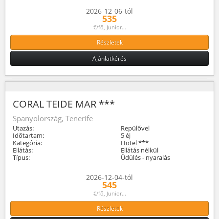
2026-12-06-tól
535
€/fő, Junior...
Részletek
Ajánlatkérés
CORAL TEIDE MAR ***
Spanyolország, Tenerife
Utazás:
Repülővel
Időtartam:
5 éj
Kategória:
Hotel ***
Ellátás:
Ellátás nélkül
Típus:
Üdülés - nyaralás
2026-12-04-tól
545
€/fő, Junior...
Részletek