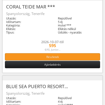
CORAL TEIDE MAR ***
Spanyolország, Tenerife
Utazás:
Repülővel
Időtartam:
5 éj
Kategória:
Hotel ***
Ellátás:
Ellátás nélkül
Típus:
Üdülés - nyaralás
2026-10-07-tól
595
€/fő, Junior...
Részletek
Ajánlatkérés
BLUE SEA PUERTO RESORT...
Spanyolország, Tenerife
Utazás:
Repülővel
Időtartam:
4 éj
Kategória:
Hotel ****