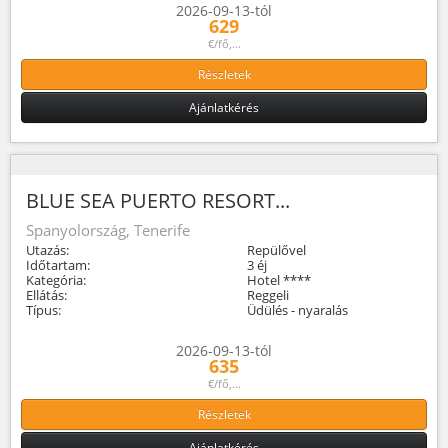
2026-09-13-tól
629
€/fő,...
Részletek
Ajánlatkérés
BLUE SEA PUERTO RESORT...
Spanyolország, Tenerife
Utazás:
Repülővel
Időtartam:
3 éj
Kategória:
Hotel ****
Ellátás:
Reggeli
Típus:
Üdülés - nyaralás
2026-09-13-tól
635
€/fő,...
Részletek
Ajánlatkérés