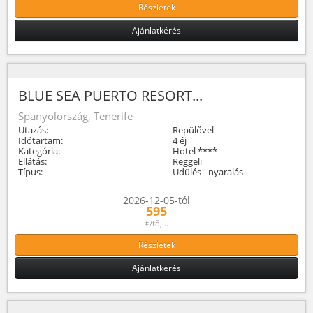
Részletek
Ajánlatkérés
BLUE SEA PUERTO RESORT...
Spanyolország, Tenerife
Utazás:
Repülővel
Időtartam:
4 éj
Kategória:
Hotel ****
Ellátás:
Reggeli
Típus:
Üdülés - nyaralás
2026-12-05-tól
595
€/fő,...
Részletek
Ajánlatkérés