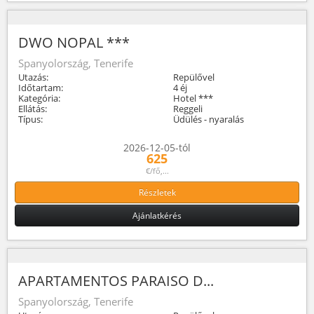
DWO NOPAL ***
Spanyolország, Tenerife
Utazás:
Repülővel
Időtartam:
4 éj
Kategória:
Hotel ***
Ellátás:
Reggeli
Típus:
Üdülés - nyaralás
2026-12-05-tól
625
€/fő,...
Részletek
Ajánlatkérés
APARTAMENTOS PARAISO D...
Spanyolország, Tenerife