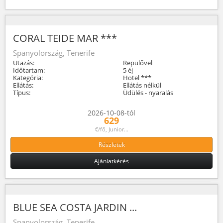
CORAL TEIDE MAR ***
Spanyolország, Tenerife
Utazás:
Repülővel
Időtartam:
5 éj
Kategória:
Hotel ***
Ellátás:
Ellátás nélkül
Típus:
Üdülés - nyaralás
2026-10-08-tól
629
€/fő, Junior...
Részletek
Ajánlatkérés
BLUE SEA COSTA JARDIN ...
Spanyolország, Tenerife