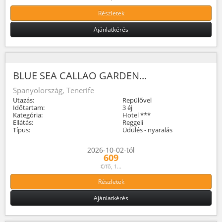
Részletek
Ajánlatkérés
BLUE SEA CALLAO GARDEN...
Spanyolország, Tenerife
Utazás:
Repülővel
Időtartam:
3 éj
Kategória:
Hotel ***
Ellátás:
Reggeli
Típus:
Üdülés - nyaralás
2026-10-02-tól
609
€/fő, 1...
Részletek
Ajánlatkérés