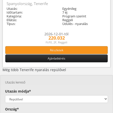
Spanyolország, Tenerife
Utazás:
Egyénileg
Időtartam:
7 éj
Kategória:
Program szerint
Ellátás:
Reggeli
Típus:
Üdülés - nyaralás
2026-12-01-tól
220.032
Ft/fő, 2F, Reggeli
Részletek
Ajánlatkérés
Még több Tenerife nyaralás repülővel
Utazás kereső
Utazás módja*
Ország*