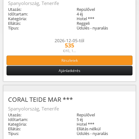
Spanyolország, Tenerife
Utazás:
Repülővel
Időtartam:
4 éj
Kategória:
Hotel ***
Ellátás:
Reggeli
Típus:
Üdülés - nyaralás
2026-12-05-tól
535
€/fő, 1...
Részletek
Ajánlatkérés
CORAL TEIDE MAR ***
Spanyolország, Tenerife
Utazás:
Repülővel
Időtartam:
5 éj
Kategória:
Hotel ***
Ellátás:
Ellátás nélkül
Típus:
Üdülés - nyaralás