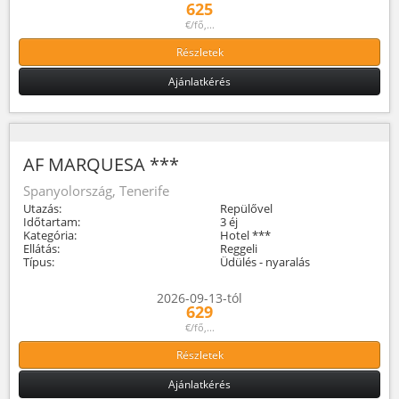
625
€/fő,...
Részletek
Ajánlatkérés
AF MARQUESA ***
Spanyolország, Tenerife
Utazás:
Repülővel
Időtartam:
3 éj
Kategória:
Hotel ***
Ellátás:
Reggeli
Típus:
Üdülés - nyaralás
2026-09-13-tól
629
€/fő,...
Részletek
Ajánlatkérés