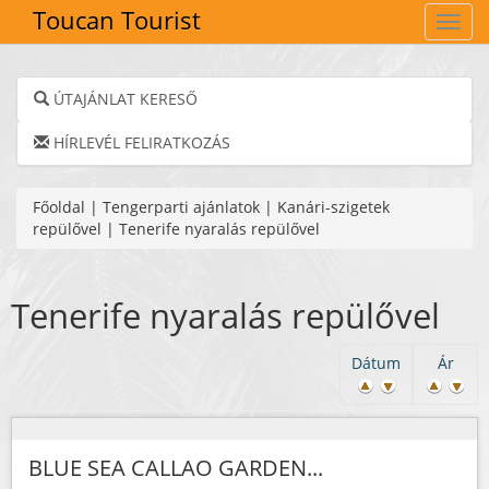
Toucan Tourist
Navig
ÚTAJÁNLAT KERESŐ
HÍRLEVÉL FELIRATKOZÁS
Főoldal
|
Tengerparti ajánlatok
|
Kanári-szigetek
repülővel
|
Tenerife nyaralás repülővel
Tenerife nyaralás repülővel
Dátum
Ár
BLUE SEA CALLAO GARDEN...