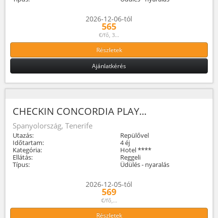
2026-12-06-tól
565
€/fő, 3...
Részletek
Ajánlatkérés
CHECKIN CONCORDIA PLAY...
Spanyolország, Tenerife
Utazás:
Repülővel
Időtartam:
4 éj
Kategória:
Hotel ****
Ellátás:
Reggeli
Típus:
Üdülés - nyaralás
2026-12-05-tól
569
€/fő,...
Részletek