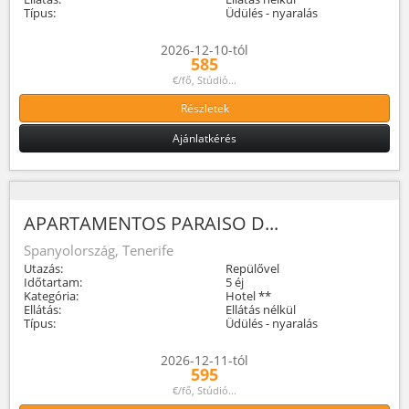
Típus:
Üdülés - nyaralás
2026-12-10-tól
585
€/fő, Stúdió...
Részletek
Ajánlatkérés
APARTAMENTOS PARAISO D...
Spanyolország, Tenerife
Utazás:
Repülővel
Időtartam:
5 éj
Kategória:
Hotel **
Ellátás:
Ellátás nélkül
Típus:
Üdülés - nyaralás
2026-12-11-tól
595
€/fő, Stúdió...