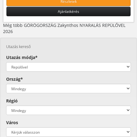
Részletek
Ajánlatkérés
Még több GÖRÖGORSZÁG Zakynthos NYARALÁS REPÜLŐVEL
2026
Utazás kereső
Utazás módja*
Ország*
Régió
Város