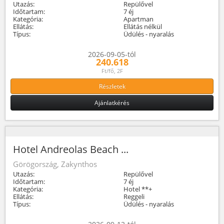
Utazás:
Repülővel
Időtartam:
7 éj
Kategória:
Apartman
Ellátás:
Ellátás nélkül
Típus:
Üdülés - nyaralás
2026-09-05-tól
240.618
Ft/fő, 2F
Részletek
Ajánlatkérés
Hotel Andreolas Beach ...
Görögország, Zakynthos
Utazás:
Repülővel
Időtartam:
7 éj
Kategória:
Hotel **+
Ellátás:
Reggeli
Típus:
Üdülés - nyaralás