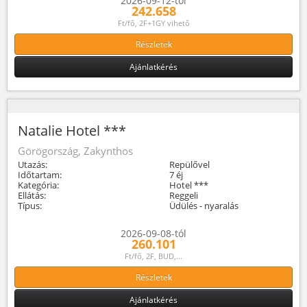
2026-09-12-tól
242.658
Ft/fő, 2F+1GY vihető
Részletek
Ajánlatkérés
Natalie Hotel ***
Görögország, Zakynthos
Utazás:
Repülővel
Időtartam:
7 éj
Kategória:
Hotel ***
Ellátás:
Reggeli
Típus:
Üdülés - nyaralás
2026-09-08-tól
260.101
Ft/fő, 2F, BUD,...
Részletek
Ajánlatkérés