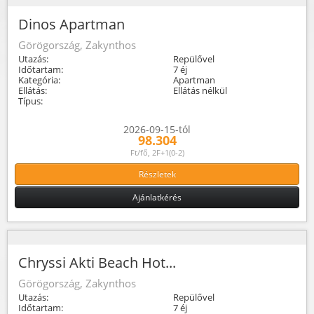
Dinos Apartman
Görögország, Zakynthos
Utazás:
Repülővel
Időtartam:
7 éj
Kategória:
Apartman
Ellátás:
Ellátás nélkül
Típus:
2026-09-15-tól
98.304
Ft/fő, 2F+1(0-2)
Részletek
Ajánlatkérés
Chryssi Akti Beach Hot...
Görögország, Zakynthos
Utazás:
Repülővel
Időtartam:
7 éj