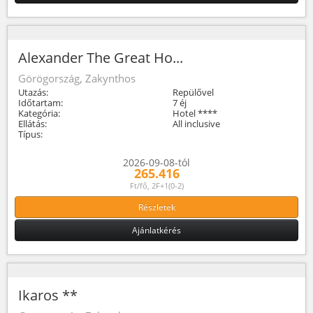
Alexander The Great Ho...
Görögország, Zakynthos
Utazás:
Repülővel
Időtartam:
7 éj
Kategória:
Hotel ****
Ellátás:
All inclusive
Típus:
2026-09-08-tól
265.416
Ft/fő, 2F+1(0-2)
Részletek
Ajánlatkérés
Ikaros **