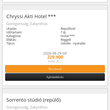
Chryssi Akti Hotel ***
Görögország, Zakynthos
Utazás:
Repülővel
Időtartam:
7 éj
Kategória:
Hotel ***
Ellátás:
Reggeli
Típus:
Üdülés - nyaralás
2026-08-29-tól
229.900
Ft/fő, 2F,...
Részletek
Ajánlatkérés
Sorrento stúdió (repülő)
Görögország, Zakynthos