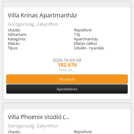
Villa Krinas Apartmanház
Görögország, Zakynthos
Utazás:
Repülővel
Időtartam:
7 éj
Kategória:
Apartmanház
Ellátás:
Ellátás nélkül
Típus:
Üdülés - nyaralás
2026-10-03-tól
182.676
Ft/fő, 2F,...
Részletek
Ajánlatkérés
Villa Phoenix stúdió (...
Görögország, Zakynthos
Utazás:
Repülővel