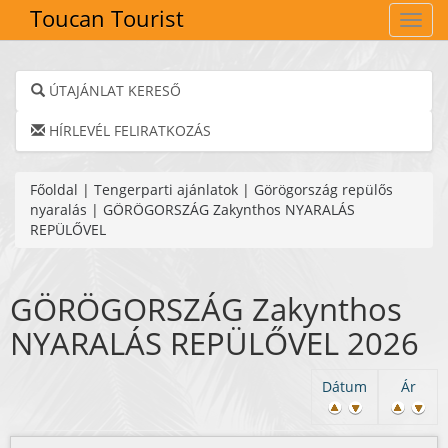
Toucan Tourist
Navig
ÚTAJÁNLAT KERESŐ
HÍRLEVÉL FELIRATKOZÁS
Főoldal
|
Tengerparti ajánlatok
|
Görögország repülős
nyaralás
|
GÖRÖGORSZÁG Zakynthos NYARALÁS
REPÜLŐVEL
GÖRÖGORSZÁG Zakynthos
NYARALÁS REPÜLŐVEL 2026
Dátum
Ár