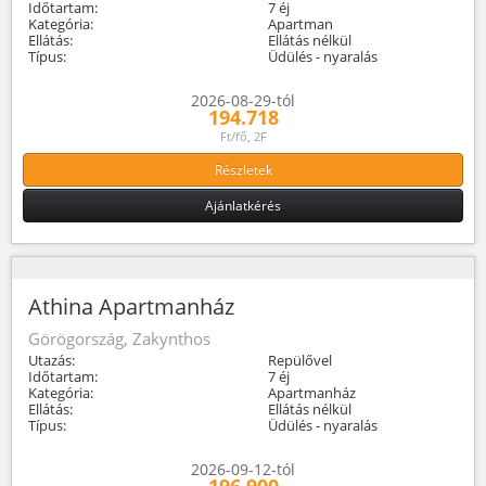
Időtartam:
7 éj
Kategória:
Apartman
Ellátás:
Ellátás nélkül
Típus:
Üdülés - nyaralás
2026-08-29-tól
194.718
Ft/fő, 2F
Részletek
Ajánlatkérés
Athina Apartmanház
Görögország, Zakynthos
Utazás:
Repülővel
Időtartam:
7 éj
Kategória:
Apartmanház
Ellátás:
Ellátás nélkül
Típus:
Üdülés - nyaralás
2026-09-12-tól
196.900