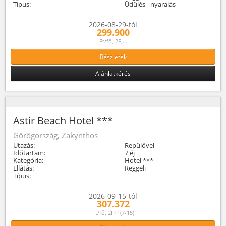
Típus:
Üdülés - nyaralás
2026-08-29-tól
299.900
Ft/fő, 2F,...
Részletek
Ajánlatkérés
Astir Beach Hotel ***
Görögország, Zakynthos
Utazás:
Repülővel
Időtartam:
7 éj
Kategória:
Hotel ***
Ellátás:
Reggeli
Típus:
2026-09-15-tól
307.372
Ft/fő, 2F+1(7-15)