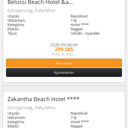
Belussi Beach Hotel &a...
Görögország, Zakynthos
Utazás:
Repülővel
Időtartam:
7 éj
Kategória:
Hotel ****
Ellátás:
Reggeli
Típus:
Üdülés - nyaralás
2026-09-08-tól
299.085
Ft/fő, 2F, BUD,...
Részletek
Ajánlatkérés
Zakantha Beach Hotel ****
Görögország, Zakynthos
Utazás:
Repülővel
Időtartam:
7 éj
Kategória:
Hotel ****
Ellátás:
Reggeli