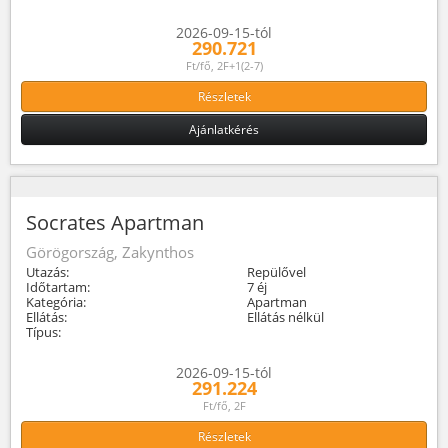
2026-09-15-tól
290.721
Ft/fő, 2F+1(2-7)
Részletek
Ajánlatkérés
Socrates Apartman
Görögország, Zakynthos
Utazás:
Repülővel
Időtartam:
7 éj
Kategória:
Apartman
Ellátás:
Ellátás nélkül
Típus:
2026-09-15-tól
291.224
Ft/fő, 2F
Részletek