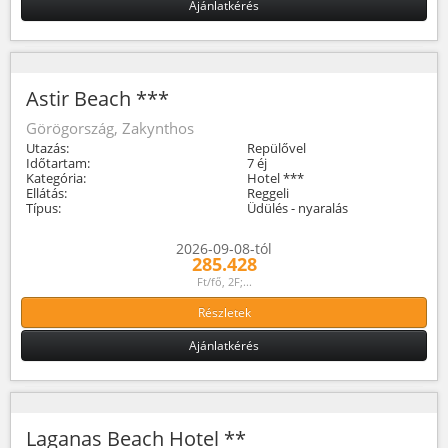
Ajánlatkérés
Astir Beach ***
Görögország, Zakynthos
Utazás:
Repülővel
Időtartam:
7 éj
Kategória:
Hotel ***
Ellátás:
Reggeli
Típus:
Üdülés - nyaralás
2026-09-08-tól
285.428
Ft/fő, 2F;...
Részletek
Ajánlatkérés
Laganas Beach Hotel **