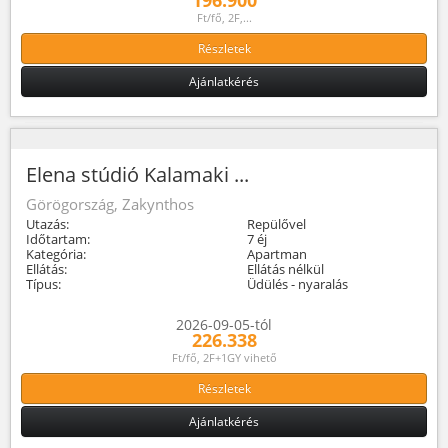
Ft/fő, 2F,...
Részletek
Ajánlatkérés
Elena stúdió Kalamaki ...
Görögország, Zakynthos
Utazás:
Repülővel
Időtartam:
7 éj
Kategória:
Apartman
Ellátás:
Ellátás nélkül
Típus:
Üdülés - nyaralás
2026-09-05-tól
226.338
Ft/fő, 2F+1GY vihető
Részletek
Ajánlatkérés