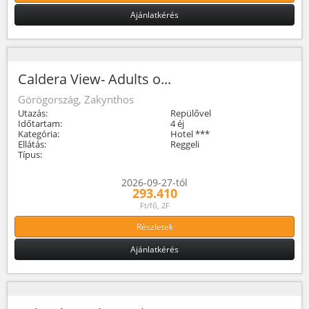
Ajánlatkérés
Caldera View- Adults o...
Görögország, Zakynthos
Utazás:
Repülővel
Időtartam:
4 éj
Kategória:
Hotel ***
Ellátás:
Reggeli
Típus:
2026-09-27-tól
293.410
Ft/fő, 2F
Részletek
Ajánlatkérés