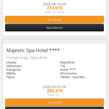
2026-08-18-tól
273.010
Ft/fő, 2F+1(0-2)
Részletek
Ajánlatkérés
Majestic Spa Hotel ****
Görögország, Zakynthos
Utazás:
Repülővel
Időtartam:
7 éj
Kategória:
Hotel ****
Ellátás:
All inclusive
Típus:
Üdülés - nyaralás
2026-09-01-tól
283.210
Ft/fő, 2F;...
Részletek