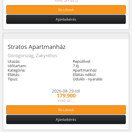
Ft/fő, 2F+1(0-2)
Részletek
Ajánlatkérés
Stratos Apartmanház
Görögország, Zakynthos
Utazás:
Repülővel
Időtartam:
7 éj
Kategória:
Apartmanház
Ellátás:
Ellátás nélkül
Típus:
Üdülés - nyaralás
2026-08-29-tól
179.900
Ft/fő, 2F,...
Részletek
Ajánlatkérés