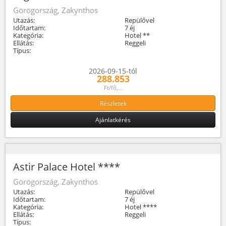
Görögország, Zakynthos
Utazás:
Repülővel
Időtartam:
7 éj
Kategória:
Hotel **
Ellátás:
Reggeli
Típus:
2026-09-15-tól
288.853
Ft/fő,...
Részletek
Ajánlatkérés
Astir Palace Hotel ****
Görögország, Zakynthos
Utazás:
Repülővel
Időtartam:
7 éj
Kategória:
Hotel ****
Ellátás:
Reggeli
Típus: