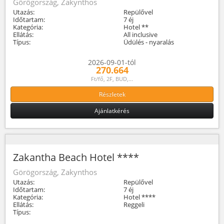
Görögország, Zakynthos
Utazás:
Repülővel
Időtartam:
7 éj
Kategória:
Hotel **
Ellátás:
All inclusive
Típus:
Üdülés - nyaralás
2026-09-01-tól
270.664
Ft/fő, 2F, BUD,...
Részletek
Ajánlatkérés
Zakantha Beach Hotel ****
Görögország, Zakynthos
Utazás:
Repülővel
Időtartam:
7 éj
Kategória:
Hotel ****
Ellátás:
Reggeli
Típus: