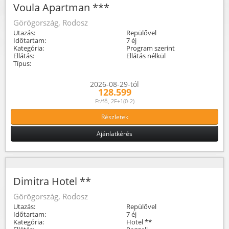
Voula Apartman ***
Görögország, Rodosz
Utazás:
Repülővel
Időtartam:
7 éj
Kategória:
Program szerint
Ellátás:
Ellátás nélkül
Típus:
2026-08-29-tól
128.599
Ft/fő, 2F+1(0-2)
Részletek
Ajánlatkérés
Dimitra Hotel **
Görögország, Rodosz
Utazás:
Repülővel
Időtartam:
7 éj
Kategória:
Hotel **