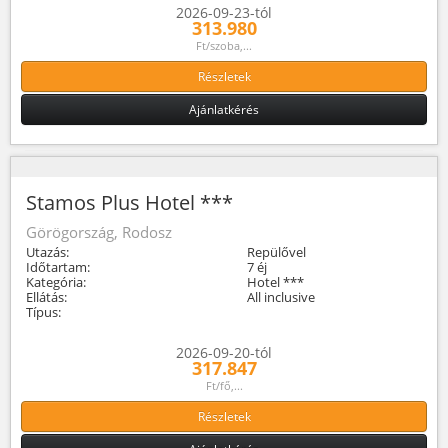
2026-09-23-tól
313.980
Ft/szoba,...
Részletek
Ajánlatkérés
Stamos Plus Hotel ***
Görögország, Rodosz
Utazás:
Repülővel
Időtartam:
7 éj
Kategória:
Hotel ***
Ellátás:
All inclusive
Típus:
2026-09-20-tól
317.847
Ft/fő,...
Részletek