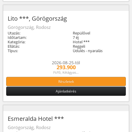
Lito ***, Görögország
Görögország, Rodosz
Utazás:
Repülővel
Időtartam:
7 éj
Kategória:
Hotel ***
Ellátás:
Reggeli
Típus:
Üdülés - nyaralás
2026-08-25-tól
293.900
Ft/fő, Kétágyas...
Részletek
Ajánlatkérés
Esmeralda Hotel ***
Görögország, Rodosz