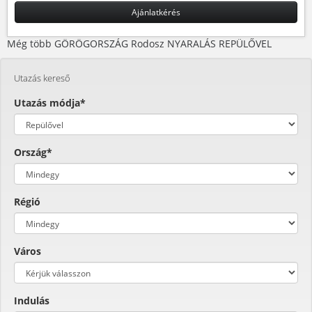
Ajánlatkérés
Még több GÖRÖGORSZÁG Rodosz NYARALÁS REPÜLŐVEL
Utazás kereső
Utazás módja*
Ország*
Régió
Város
Indulás