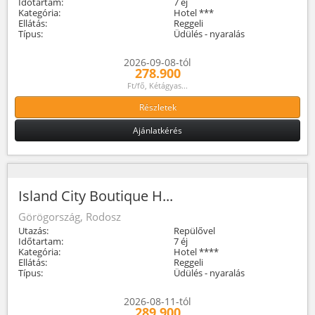
Időtartam:
7 éj
Kategória:
Hotel ***
Ellátás:
Reggeli
Típus:
Üdülés - nyaralás
2026-09-08-tól
278.900
Ft/fő, Kétágyas...
Részletek
Ajánlatkérés
Island City Boutique H...
Görögország, Rodosz
Utazás:
Repülővel
Időtartam:
7 éj
Kategória:
Hotel ****
Ellátás:
Reggeli
Típus:
Üdülés - nyaralás
2026-08-11-tól
289.900