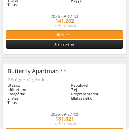
Ellátás:
Reggeli
Típus:
2026-09-12-tól
141.262
Ft/fő, 2F+1(0-2)
Részletek
Ajánlatkérés
Butterfly Apartman **
Görögország, Rodosz
Utazás:
Repülővel
Időtartam:
7 éj
Kategória:
Program szerint
Ellátás:
Ellátás nélkül
Típus:
2026-09-27-tól
181.021
Ft/fő, 2F+1(0-2)