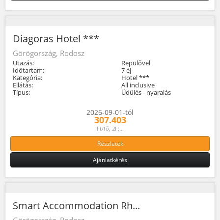
Diagoras Hotel ***
Görögország, Rodosz
Utazás:
Repülővel
Időtartam:
7 éj
Kategória:
Hotel ***
Ellátás:
All inclusive
Típus:
Üdülés - nyaralás
2026-09-01-tól
307.403
Ft/fő, 2F;...
Részletek
Ajánlatkérés
Smart Accommodation Rh...
Görögország, Rodosz