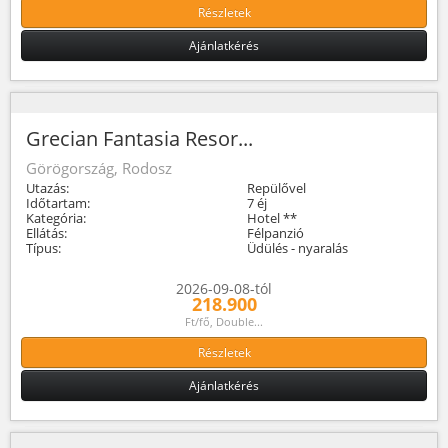
Részletek
Ajánlatkérés
Grecian Fantasia Resor...
Görögország, Rodosz
Utazás:
Repülővel
Időtartam:
7 éj
Kategória:
Hotel **
Ellátás:
Félpanzió
Típus:
Üdülés - nyaralás
2026-09-08-tól
218.900
Ft/fő, Double...
Részletek
Ajánlatkérés