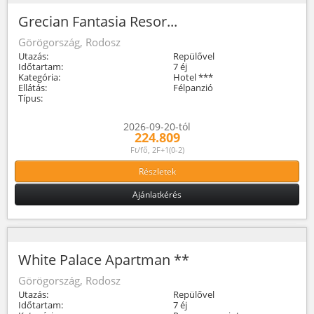
Grecian Fantasia Resor...
Görögország, Rodosz
Utazás:
Repülővel
Időtartam:
7 éj
Kategória:
Hotel ***
Ellátás:
Félpanzió
Típus:
2026-09-20-tól
224.809
Ft/fő, 2F+1(0-2)
Részletek
Ajánlatkérés
White Palace Apartman **
Görögország, Rodosz
Utazás:
Repülővel
Időtartam:
7 éj