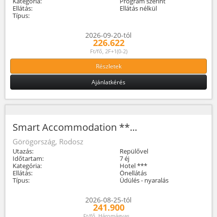
Kategória:
Program szerint
Ellátás:
Ellátás nélkül
Típus:
2026-09-20-tól
226.622
Ft/fő, 2F+1(0-2)
Részletek
Ajánlatkérés
Smart Accommodation **...
Görögország, Rodosz
Utazás:
Repülővel
Időtartam:
7 éj
Kategória:
Hotel ***
Ellátás:
Önellátás
Típus:
Üdülés - nyaralás
2026-08-25-tól
241.900
Ft/fő, Háromágyas...