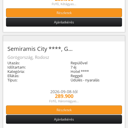
Ft/fő, Kétágyas...
Részletek
Ajánlatkérés
Semiramis City ****, G...
Görögország, Rodosz
Utazás:
Repülővel
Időtartam:
7 éj
Kategória:
Hotel ****
Ellátás:
Reggeli
Típus:
Üdülés - nyaralás
2026-09-08-tól
289.900
Ft/fő, Háromágyas...
Részletek
Ajánlatkérés