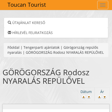
Toucan Tourist
Navig
ÚTAJÁNLAT KERESŐ
HÍRLEVÉL FELIRATKOZÁS
Főoldal
|
Tengerparti ajánlatok
|
Görögország repülős
nyaralás
|
GÖRÖGORSZÁG Rodosz NYARALÁS REPÜLŐVEL
GÖRÖGORSZÁG Rodosz
NYARALÁS REPÜLŐVEL
Dátum
Ár