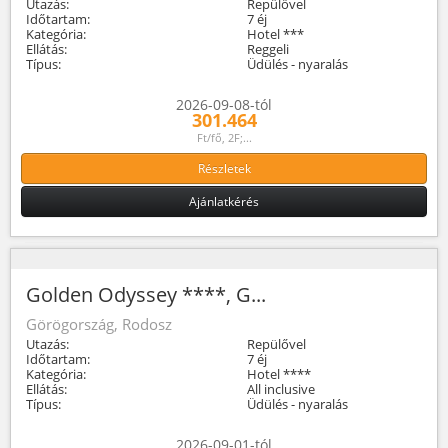
Utazás:
Repülővel
Időtartam:
7 éj
Kategória:
Hotel ***
Ellátás:
Reggeli
Típus:
Üdülés - nyaralás
2026-09-08-tól
301.464
Ft/fő, 2F;...
Részletek
Ajánlatkérés
Golden Odyssey ****, G...
Görögország, Rodosz
Utazás:
Repülővel
Időtartam:
7 éj
Kategória:
Hotel ****
Ellátás:
All inclusive
Típus:
Üdülés - nyaralás
2026-09-01-tól