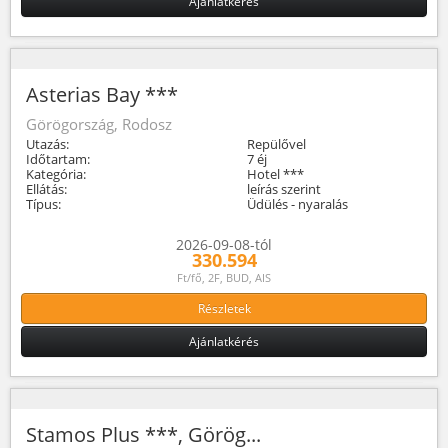
Ajánlatkérés
Asterias Bay ***
Görögország, Rodosz
Utazás:
Repülővel
Időtartam:
7 éj
Kategória:
Hotel ***
Ellátás:
leírás szerint
Típus:
Üdülés - nyaralás
2026-09-08-tól
330.594
Ft/fő, 2F, BUD, AIS
Részletek
Ajánlatkérés
Stamos Plus ***, Görög...