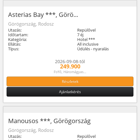
Asterias Bay ***, Görö...
Görögország, Rodosz
Utazás:
Repülővel
Időtartam:
7 éj
Kategória:
Hotel ***
Ellátás:
All inclusive
Típus:
Üdülés - nyaralás
2026-09-08-tól
249.900
Ft/fő, Háromágyas...
Részletek
Ajánlatkérés
Manousos ***, Görögország
Görögország, Rodosz
Utazás:
Repülővel