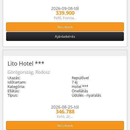
2026-09-08-tól
339.900
Ft/fő, Francia...
Részletek
Ajánlatkérés
Lito Hotel ***
Görögország, Rodosz
Utazás:
Repülővel
Időtartam:
7 éj
Kategória:
Hotel ***
Ellátás:
Önellátás
Típus:
Üdülés - nyaralás
2026-08-25-tól
346.788
Ft/fő, 2F;...
Részletek