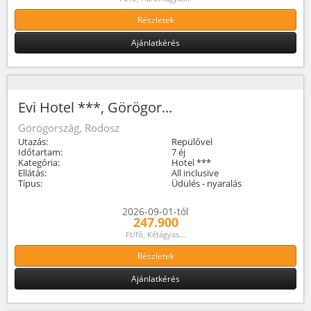
Részletek
Ajánlatkérés
Evi Hotel ***, Görögor...
Görögország, Rodosz
Utazás:
Repülővel
Időtartam:
7 éj
Kategória:
Hotel ***
Ellátás:
All inclusive
Típus:
Üdülés - nyaralás
2026-09-01-tól
247.900
Ft/fő, Kétágyas...
Részletek
Ajánlatkérés