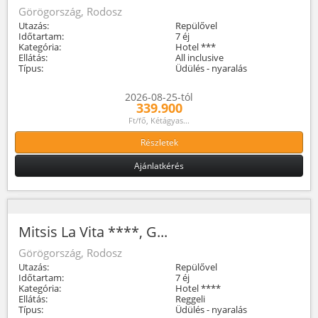
Görögország, Rodosz
Utazás:
Repülővel
Időtartam:
7 éj
Kategória:
Hotel ***
Ellátás:
All inclusive
Típus:
Üdülés - nyaralás
2026-08-25-tól
339.900
Ft/fő, Kétágyas...
Részletek
Ajánlatkérés
Mitsis La Vita ****, G...
Görögország, Rodosz
Utazás:
Repülővel
Időtartam:
7 éj
Kategória:
Hotel ****
Ellátás:
Reggeli
Típus:
Üdülés - nyaralás