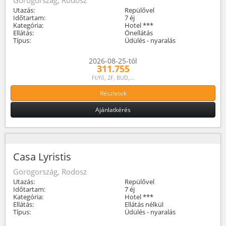
Utazás:
Repülővel
Időtartam:
7 éj
Kategória:
Hotel ***
Ellátás:
Önellátás
Típus:
Üdülés - nyaralás
2026-08-25-tól
311.755
Ft/fő, 2F, BUD,...
Részletek
Ajánlatkérés
Casa Lyristis
Görögország, Rodosz
Utazás:
Repülővel
Időtartam:
7 éj
Kategória:
Hotel ***
Ellátás:
Ellátás nélkül
Típus:
Üdülés - nyaralás