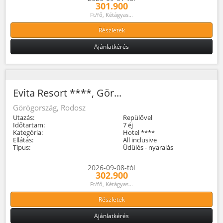
301.900
Ft/fő, Kétágyas...
Részletek
Ajánlatkérés
Evita Resort ****, Gör...
Görögország, Rodosz
Utazás:
Repülővel
Időtartam:
7 éj
Kategória:
Hotel ****
Ellátás:
All inclusive
Típus:
Üdülés - nyaralás
2026-09-08-tól
302.900
Ft/fő, Kétágyas...
Részletek
Ajánlatkérés