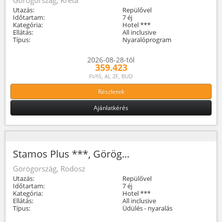
Utazás:
Repülővel
Időtartam:
7 éj
Kategória:
Hotel ***
Ellátás:
All inclusive
Típus:
Nyaralóprogram
2026-08-28-tól
359.423
Ft/fő, AI, 2F, BUD
Részletek
Ajánlatkérés
Stamos Plus ***, Görög...
Görögország, Rodosz
Utazás:
Repülővel
Időtartam:
7 éj
Kategória:
Hotel ***
Ellátás:
All inclusive
Típus:
Üdülés - nyaralás