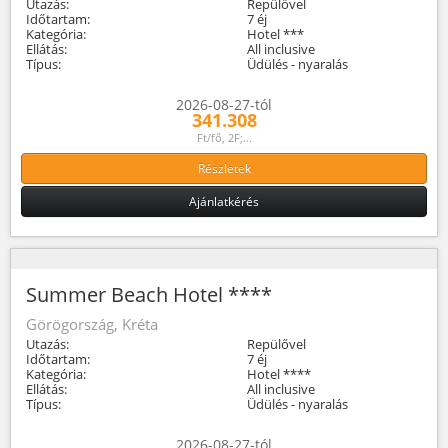
Utazás:
Repülővel
Időtartam:
7 éj
Kategória:
Hotel ***
Ellátás:
All inclusive
Típus:
Üdülés - nyaralás
2026-08-27-tól
341.308
Ft/fő, 2F;...
Részletek
Ajánlatkérés
Summer Beach Hotel ****
Görögország, Kréta
Utazás:
Repülővel
Időtartam:
7 éj
Kategória:
Hotel ****
Ellátás:
All inclusive
Típus:
Üdülés - nyaralás
2026-08-27-tól