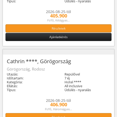
Típus:
Üdülés - nyaralás
2026-08-25-tól
405.900
Ft/fő, Kétágyas...
Részletek
Ajánlatkérés
Cathrin ****, Görögország
Görögország, Rodosz
Utazás:
Repülővel
Időtartam:
7 éj
Kategória:
Hotel ****
Ellátás:
All inclusive
Típus:
Üdülés - nyaralás
2026-08-25-tól
406.900
Ft/fő, Háromágyas...