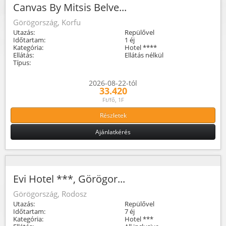
Canvas By Mitsis Belve...
Görögország, Korfu
Utazás:
Repülővel
Időtartam:
1 éj
Kategória:
Hotel ****
Ellátás:
Ellátás nélkül
Típus:
2026-08-22-tól
33.420
Ft/fő, 1F
Részletek
Ajánlatkérés
Evi Hotel ***, Görögor...
Görögország, Rodosz
Utazás:
Repülővel
Időtartam:
7 éj
Kategória:
Hotel ***