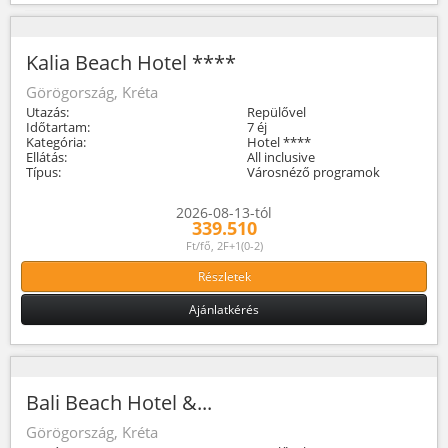
Kalia Beach Hotel ****
Görögország, Kréta
Utazás:
Repülővel
Időtartam:
7 éj
Kategória:
Hotel ****
Ellátás:
All inclusive
Típus:
Városnéző programok
2026-08-13-tól
339.510
Ft/fő, 2F+1(0-2)
Részletek
Ajánlatkérés
Bali Beach Hotel &...
Görögország, Kréta