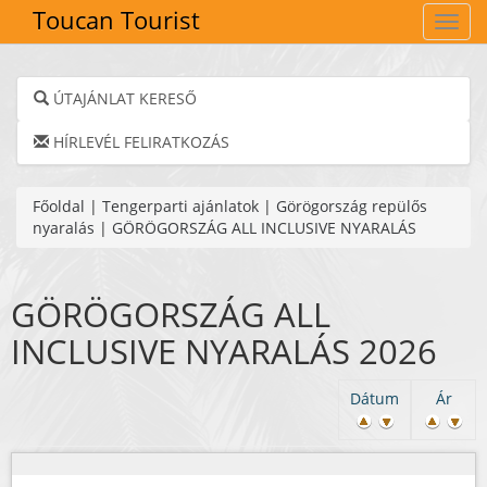
Toucan Tourist
Navig
ÚTAJÁNLAT KERESŐ
HÍRLEVÉL FELIRATKOZÁS
Főoldal
|
Tengerparti ajánlatok
|
Görögország repülős
nyaralás
|
GÖRÖGORSZÁG ALL INCLUSIVE NYARALÁS
GÖRÖGORSZÁG ALL
INCLUSIVE NYARALÁS 2026
Dátum
Ár