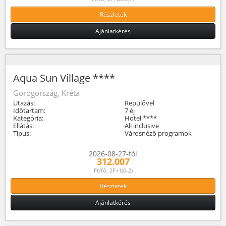
Részletek
Ajánlatkérés
Aqua Sun Village ****
Görögország, Kréta
Utazás:
Repülővel
Időtartam:
7 éj
Kategória:
Hotel ****
Ellátás:
All inclusive
Típus:
Városnéző programok
2026-08-27-tól
312.007
Ft/fő, 2F+1(0-2)
Részletek
Ajánlatkérés