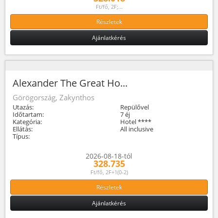
Ft/fő, 2F;...
Részletek
Ajánlatkérés
Alexander The Great Ho...
Görögország, Zakynthos
Utazás:
Repülővel
Időtartam:
7 éj
Kategória:
Hotel ****
Ellátás:
All inclusive
Típus:
2026-08-18-tól
328.735
Ft/fő, 2F+1(0-2)
Részletek
Ajánlatkérés