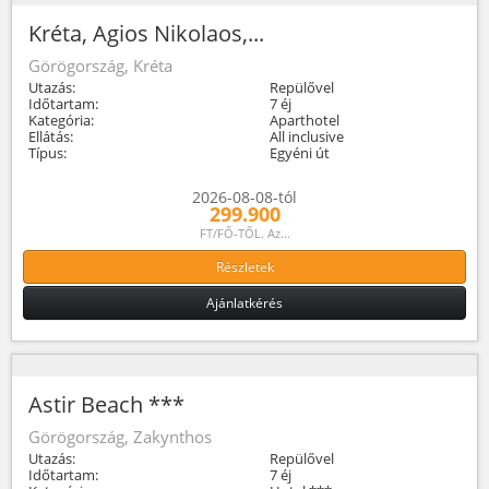
Kréta, Agios Nikolaos,...
Görögország, Kréta
Utazás:
Repülővel
Időtartam:
7 éj
Kategória:
Aparthotel
Ellátás:
All inclusive
Típus:
Egyéni út
2026-08-08-tól
299.900
FT/FŐ-TŐL. Az...
Részletek
Ajánlatkérés
Astir Beach ***
Görögország, Zakynthos
Utazás:
Repülővel
Időtartam:
7 éj