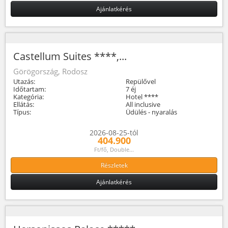
Ajánlatkérés
Castellum Suites ****,...
Görögország, Rodosz
Utazás:
Repülővel
Időtartam:
7 éj
Kategória:
Hotel ****
Ellátás:
All inclusive
Típus:
Üdülés - nyaralás
2026-08-25-tól
404.900
Ft/fő, Double...
Részletek
Ajánlatkérés