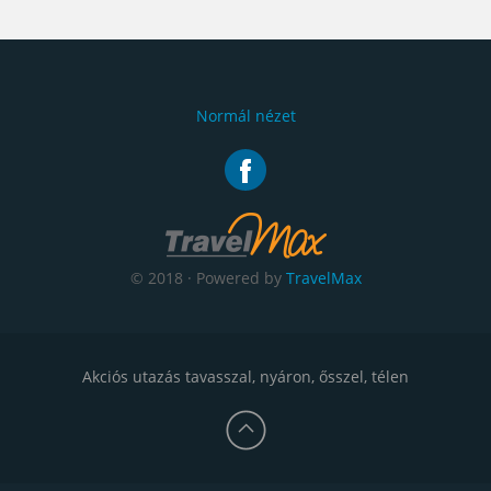
Normál nézet
© 2018 · Powered by
TravelMax
Akciós utazás tavasszal, nyáron, ősszel, télen