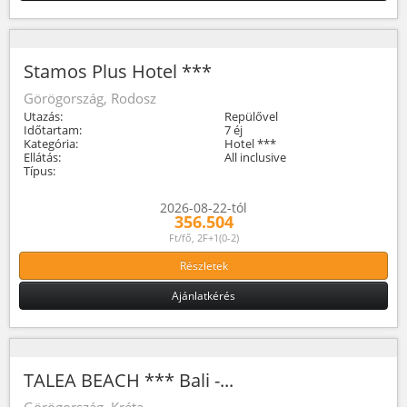
Stamos Plus Hotel ***
Görögország, Rodosz
Utazás:
Repülővel
Időtartam:
7 éj
Kategória:
Hotel ***
Ellátás:
All inclusive
Típus:
2026-08-22-tól
356.504
Ft/fő, 2F+1(0-2)
Részletek
Ajánlatkérés
TALEA BEACH *** Bali -...
Görögország, Kréta