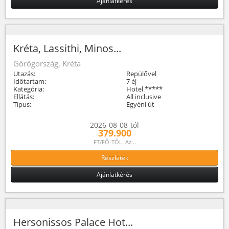
Ajánlatkérés
Kréta, Lassithi, Minos...
Görögország, Kréta
Utazás:
Repülővel
Időtartam:
7 éj
Kategória:
Hotel *****
Ellátás:
All inclusive
Típus:
Egyéni út
2026-08-08-tól
379.900
FT/FŐ-TŐL. Az...
Részletek
Ajánlatkérés
Hersonissos Palace Hot...