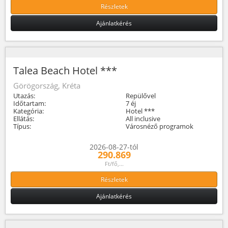
Részletek
Ajánlatkérés
Talea Beach Hotel ***
Görögország, Kréta
Utazás:
Repülővel
Időtartam:
7 éj
Kategória:
Hotel ***
Ellátás:
All inclusive
Típus:
Városnéző programok
2026-08-27-tól
290.869
Ft/fő,...
Részletek
Ajánlatkérés