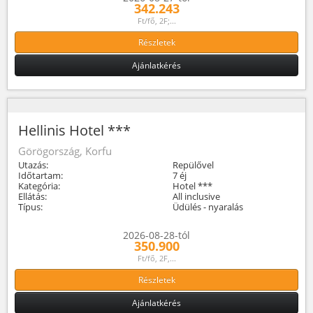
342.243
Ft/fő, 2F;...
Részletek
Ajánlatkérés
Hellinis Hotel ***
Görögország, Korfu
Utazás:
Repülővel
Időtartam:
7 éj
Kategória:
Hotel ***
Ellátás:
All inclusive
Típus:
Üdülés - nyaralás
2026-08-28-tól
350.900
Ft/fő, 2F,...
Részletek
Ajánlatkérés