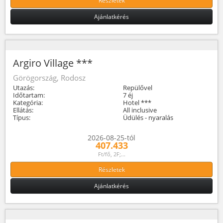
Részletek
Ajánlatkérés
Argiro Village ***
Görögország, Rodosz
Utazás:
Repülővel
Időtartam:
7 éj
Kategória:
Hotel ***
Ellátás:
All inclusive
Típus:
Üdülés - nyaralás
2026-08-25-tól
407.433
Ft/fő, 2F;...
Részletek
Ajánlatkérés