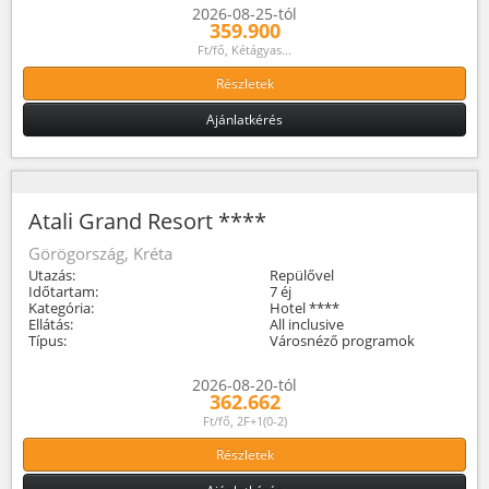
2026-08-25-tól
359.900
Ft/fő, Kétágyas...
Részletek
Ajánlatkérés
Atali Grand Resort ****
Görögország, Kréta
Utazás:
Repülővel
Időtartam:
7 éj
Kategória:
Hotel ****
Ellátás:
All inclusive
Típus:
Városnéző programok
2026-08-20-tól
362.662
Ft/fő, 2F+1(0-2)
Részletek