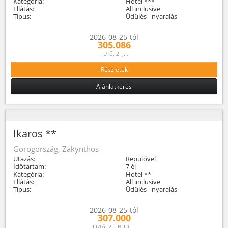
Kategória:
Hotel ***
Ellátás:
All inclusive
Típus:
Üdülés - nyaralás
2026-08-25-tól
305.086
Ft/fő, 2F;...
Részletek
Ajánlatkérés
Ikaros **
Görögország, Zakynthos
Utazás:
Repülővel
Időtartam:
7 éj
Kategória:
Hotel **
Ellátás:
All inclusive
Típus:
Üdülés - nyaralás
2026-08-25-tól
307.000
Ft/fő, 2F, BUD,...