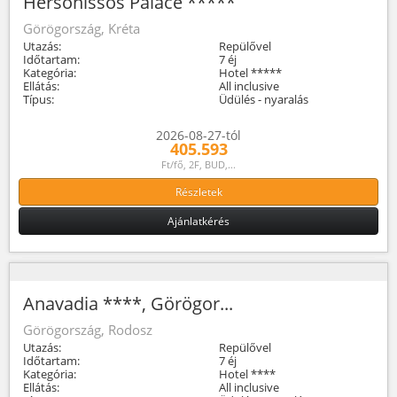
Hersonissos Palace *****
Görögország, Kréta
Utazás:
Repülővel
Időtartam:
7 éj
Kategória:
Hotel *****
Ellátás:
All inclusive
Típus:
Üdülés - nyaralás
2026-08-27-tól
405.593
Ft/fő, 2F, BUD,...
Részletek
Ajánlatkérés
Anavadia ****, Görögor...
Görögország, Rodosz
Utazás:
Repülővel
Időtartam:
7 éj
Kategória:
Hotel ****
Ellátás:
All inclusive