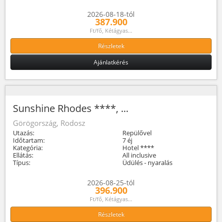
2026-08-18-tól
387.900
Ft/fő, Kétágyas...
Részletek
Ajánlatkérés
Sunshine Rhodes ****, ...
Görögország, Rodosz
Utazás:
Repülővel
Időtartam:
7 éj
Kategória:
Hotel ****
Ellátás:
All inclusive
Típus:
Üdülés - nyaralás
2026-08-25-tól
396.900
Ft/fő, Kétágyas...
Részletek