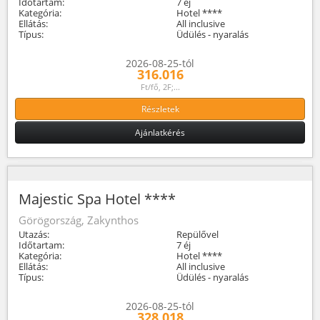
Időtartam:
7 éj
Kategória:
Hotel ****
Ellátás:
All inclusive
Típus:
Üdülés - nyaralás
2026-08-25-tól
316.016
Ft/fő, 2F;...
Részletek
Ajánlatkérés
Majestic Spa Hotel ****
Görögország, Zakynthos
Utazás:
Repülővel
Időtartam:
7 éj
Kategória:
Hotel ****
Ellátás:
All inclusive
Típus:
Üdülés - nyaralás
2026-08-25-tól
328.018