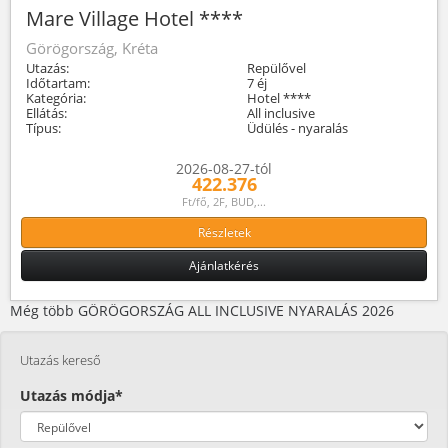
Mare Village Hotel ****
Görögország, Kréta
Utazás:
Repülővel
Időtartam:
7 éj
Kategória:
Hotel ****
Ellátás:
All inclusive
Típus:
Üdülés - nyaralás
2026-08-27-tól
422.376
Ft/fő, 2F, BUD,...
Részletek
Ajánlatkérés
Még több GÖRÖGORSZÁG ALL INCLUSIVE NYARALÁS 2026
Utazás kereső
Utazás módja*