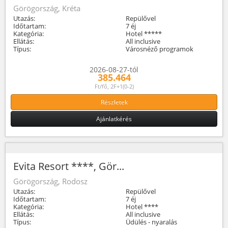
Görögország, Kréta
Utazás:
Repülővel
Időtartam:
7 éj
Kategória:
Hotel *****
Ellátás:
All inclusive
Típus:
Városnéző programok
2026-08-27-tól
385.464
Ft/fő, 2F+1(0-2)
Részletek
Ajánlatkérés
Evita Resort ****, Gör...
Görögország, Rodosz
Utazás:
Repülővel
Időtartam:
7 éj
Kategória:
Hotel ****
Ellátás:
All inclusive
Típus:
Üdülés - nyaralás