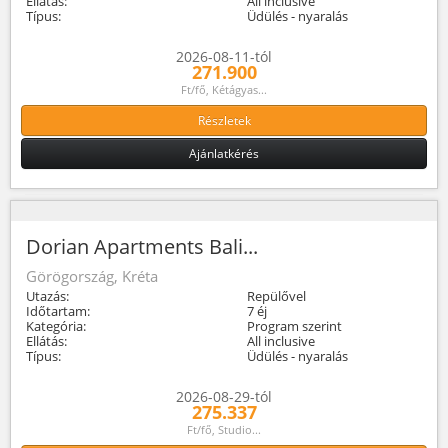
Ellátás:
All inclusive
Típus:
Üdülés - nyaralás
2026-08-11-tól
271.900
Ft/fő, Kétágyas...
Részletek
Ajánlatkérés
Dorian Apartments Bali...
Görögország, Kréta
Utazás:
Repülővel
Időtartam:
7 éj
Kategória:
Program szerint
Ellátás:
All inclusive
Típus:
Üdülés - nyaralás
2026-08-29-tól
275.337
Ft/fő, Studio...