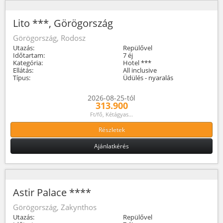
Lito ***, Görögország
Görögország, Rodosz
Utazás:
Repülővel
Időtartam:
7 éj
Kategória:
Hotel ***
Ellátás:
All inclusive
Típus:
Üdülés - nyaralás
2026-08-25-tól
313.900
Ft/fő, Kétágyas...
Részletek
Ajánlatkérés
Astir Palace ****
Görögország, Zakynthos
Utazás:
Repülővel