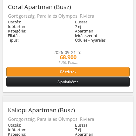
Coral Apartman (Busz)
Görögország, Paralia és Olymposi Riviéra
Utazás:
Busszal
Időtartam:
7 éj
Kategória:
Apartman
Ellátás:
leírás szerint
Típus:
Üdülés - nyaralás
2026-09-21-tól
68.900
Ft/fő, Fszt....
Részletek
Ajánlatkérés
Kaliopi Apartman (Busz)
Görögország, Paralia és Olymposi Riviéra
Utazás:
Busszal
Időtartam:
7 éj
Kategória:
Apartman