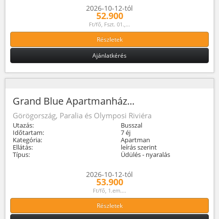
2026-10-12-tól
52.900
Ft/fő, Fszt. 01.,...
Részletek
Ajánlatkérés
Grand Blue Apartmanház...
Görögország, Paralia és Olymposi Riviéra
Utazás:
Busszal
Időtartam:
7 éj
Kategória:
Apartman
Ellátás:
leírás szerint
Típus:
Üdülés - nyaralás
2026-10-12-tól
53.900
Ft/fő, 1.em....
Részletek