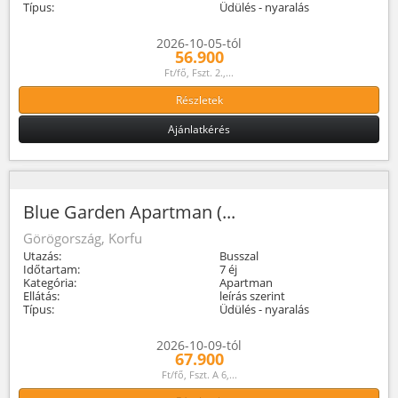
Típus:
Üdülés - nyaralás
2026-10-05-tól
56.900
Ft/fő, Fszt. 2.,...
Részletek
Ajánlatkérés
Blue Garden Apartman (...
Görögország, Korfu
Utazás:
Busszal
Időtartam:
7 éj
Kategória:
Apartman
Ellátás:
leírás szerint
Típus:
Üdülés - nyaralás
2026-10-09-tól
67.900
Ft/fő, Fszt. A 6,...