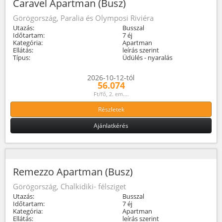
Caravel Apartman (Busz)
Görögország, Paralia és Olymposi Riviéra
Utazás:
Busszal
Időtartam:
7 éj
Kategória:
Apartman
Ellátás:
leírás szerint
Típus:
Üdülés - nyaralás
2026-10-12-tól
56.074
Ft/fő, 2. em....
Részletek
Ajánlatkérés
Remezzo Apartman (Busz)
Görögország, Chalkidiki- félsziget
Utazás:
Busszal
Időtartam:
7 éj
Kategória:
Apartman
Ellátás:
leírás szerint