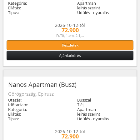
Kategória:
Apartman
Ellátás:
leírás szerint
Típus:
Üdülés - nyaralás
2026-10-12-tól
72.900
Ft/fő, 1.em. 2 1,...
Részletek
Ajánlatkérés
Nanos Apartman (Busz)
Görögország, Epirusz
Utazás:
Busszal
Időtartam:
7 éj
Kategória:
Apartman
Ellátás:
leírás szerint
Típus:
Üdülés - nyaralás
2026-10-12-tól
72.900