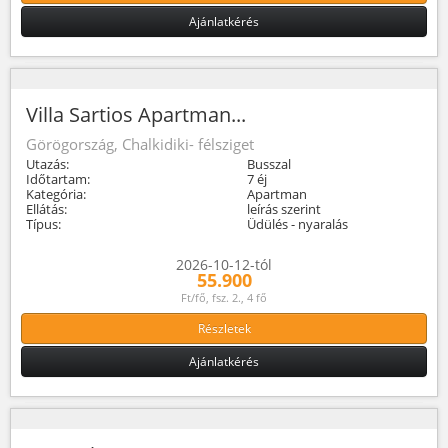
Ajánlatkérés
Villa Sartios Apartman...
Görögország, Chalkidiki- félsziget
Utazás:
Busszal
Időtartam:
7 éj
Kategória:
Apartman
Ellátás:
leírás szerint
Típus:
Üdülés - nyaralás
2026-10-12-tól
55.900
Ft/fő, fsz. 2., 4 fő
Részletek
Ajánlatkérés