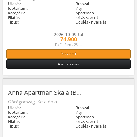
Utazás:
Busszal
Időtartam:
7 éj
Kategória:
Apartman
Ellátás:
leírás szerint
Típus:
Üdülés - nyaralás
2026-10-09-tól
74.900
Ft/fő, 2.em. 23.,...
Részletek
Ajánlatkérés
Anna Apartman Skala (B...
Görögország, Kefalónia
Utazás:
Busszal
Időtartam:
7 éj
Kategória:
Apartman
Ellátás:
leírás szerint
Típus:
Üdülés - nyaralás