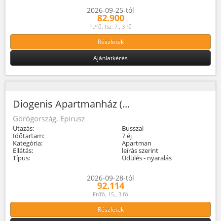
2026-09-25-tól
82.900
Ft/fő, fsz. 7., 3 fő
Részletek
Ajánlatkérés
Diogenis Apartmanház (...
Görögország, Epirusz
Utazás:
Busszal
Időtartam:
7 éj
Kategória:
Apartman
Ellátás:
leírás szerint
Típus:
Üdülés - nyaralás
2026-09-28-tól
92.114
Ft/fő, 15., 3 fő
Részletek