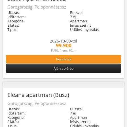
Görögország, Peloponnészosz
Utazás:
Busszal
Időtartam:
7 éj
Kategória:
Apartman
Ellátás:
leírás szerint
Típus:
Üdülés - nyaralás
2026-10-09-tól
99.900
Ft/fő, 1.em. 10.,...
Részletek
Ajánlatkérés
Eleana apartman (Busz)
Görögország, Peloponnészosz
Utazás:
Busszal
Időtartam:
7 éj
Kategória:
Apartman
Ellátás:
leírás szerint
Típus:
Üdülés - nyaralás