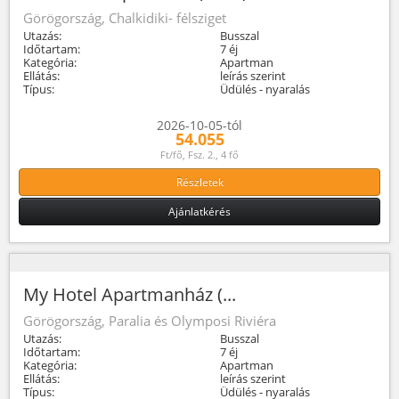
Görögország, Chalkidiki- félsziget
Utazás:
Busszal
Időtartam:
7 éj
Kategória:
Apartman
Ellátás:
leírás szerint
Típus:
Üdülés - nyaralás
2026-10-05-tól
54.055
Ft/fő, Fsz. 2., 4 fő
Részletek
Ajánlatkérés
My Hotel Apartmanház (...
Görögország, Paralia és Olymposi Riviéra
Utazás:
Busszal
Időtartam:
7 éj
Kategória:
Apartman
Ellátás:
leírás szerint
Típus:
Üdülés - nyaralás