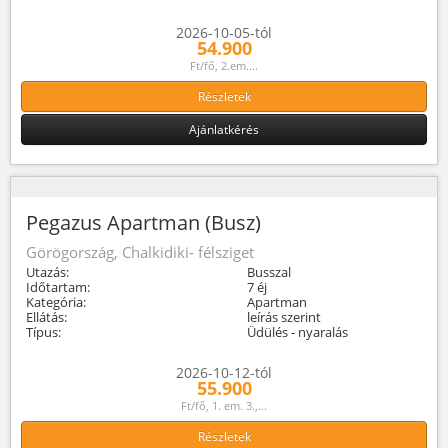
2026-10-05-tól
54.900
Ft/fő, 2.em....
Részletek
Ajánlatkérés
Pegazus Apartman (Busz)
Görögország, Chalkidiki- félsziget
Utazás:
Busszal
Időtartam:
7 éj
Kategória:
Apartman
Ellátás:
leírás szerint
Típus:
Üdülés - nyaralás
2026-10-12-tól
55.900
Ft/fő, 1. em. 3.,...
Részletek