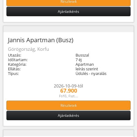
Részletek
Ajánlatkérés
Jannis Apartman (Busz)
Görögország, Korfu
Utazás:
Busszal
Időtartam:
7 éj
Kategória:
Apartman
Ellátás:
leírás szerint
Típus:
Üdülés - nyaralás
2026-10-09-tól
67.900
Ft/fő, Fszt....
Részletek
Ajánlatkérés