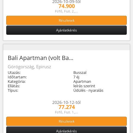
2026-10-09-tól
74.900
Ft/fő, Fszt. 2.,...
Részletek
Ajánlatkérés
Bali Apartman (volt Ba...
Görögország, Epirusz
Utazás:
Busszal
Időtartam:
7 éj
Kategória:
Apartman
Ellátás:
leírás szerint
Típus:
Üdülés - nyaralás
2026-10-12-tól
77.274
Ft/fő, Fszt. 1.,...
Részletek
Ajánlatkérés