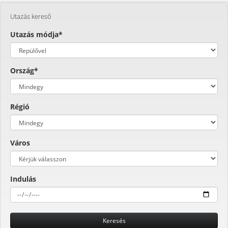
Utazás kereső
Utazás módja*
Ország*
Régió
Város
Indulás
Keresés