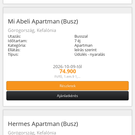
Mi Abeli Apartman (Busz)
Görögország, Kefalónia
Utazás:
Busszal
Időtartam:
7 éj
Kategória:
Apartman
Ellátás:
leírás szerint
Típus:
Üdülés - nyaralás
2026-10-09-tól
74.900
Ft/fő, 1.em.9 1,...
Részletek
Ajánlatkérés
Hermes Apartman (Busz)
Görögország, Kefalónia