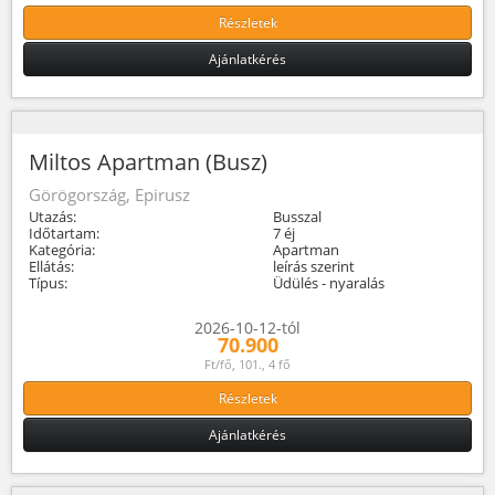
Részletek
Ajánlatkérés
Miltos Apartman (Busz)
Görögország, Epirusz
Utazás:
Busszal
Időtartam:
7 éj
Kategória:
Apartman
Ellátás:
leírás szerint
Típus:
Üdülés - nyaralás
2026-10-12-tól
70.900
Ft/fő, 101., 4 fő
Részletek
Ajánlatkérés