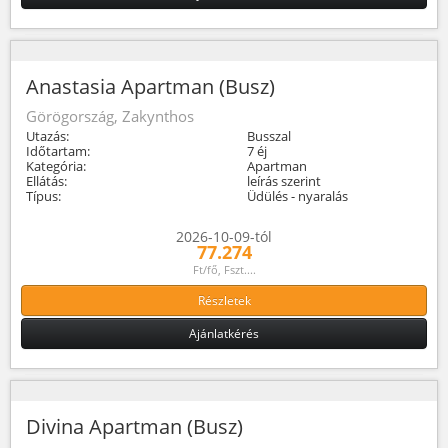
Anastasia Apartman (Busz)
Görögország, Zakynthos
Utazás:
Busszal
Időtartam:
7 éj
Kategória:
Apartman
Ellátás:
leírás szerint
Típus:
Üdülés - nyaralás
2026-10-09-tól
77.274
Ft/fő, Fszt....
Részletek
Ajánlatkérés
Divina Apartman (Busz)