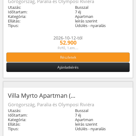
Görögország, Paralia és Olymposi Riviéra
Utazás:
Busszal
Időtartam:
7 éj
Kategória:
Apartman
Ellátás:
leírás szerint
Típus:
Üdülés - nyaralás
2026-10-12-tól
52.900
Ft/fő, 1.em....
Részletek
Ajánlatkérés
Villa Myrto Apartman (...
Görögország, Paralia és Olymposi Riviéra
Utazás:
Busszal
Időtartam:
7 éj
Kategória:
Apartman
Ellátás:
leírás szerint
Típus:
Üdülés - nyaralás