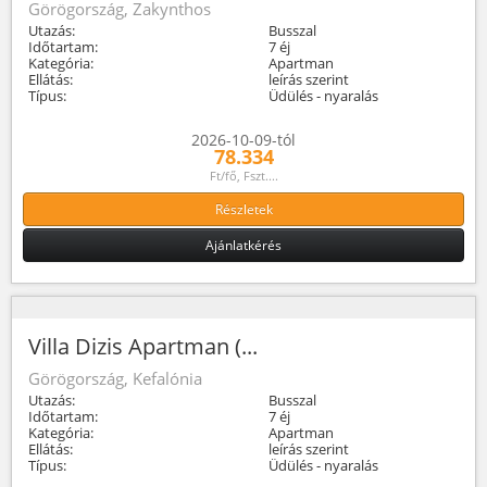
Görögország, Zakynthos
Utazás:
Busszal
Időtartam:
7 éj
Kategória:
Apartman
Ellátás:
leírás szerint
Típus:
Üdülés - nyaralás
2026-10-09-tól
78.334
Ft/fő, Fszt....
Részletek
Ajánlatkérés
Villa Dizis Apartman (...
Görögország, Kefalónia
Utazás:
Busszal
Időtartam:
7 éj
Kategória:
Apartman
Ellátás:
leírás szerint
Típus:
Üdülés - nyaralás