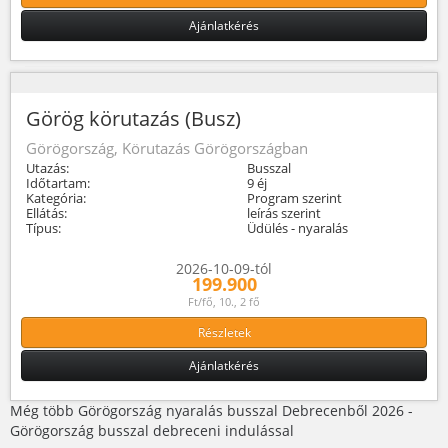
Ajánlatkérés
Görög körutazás (Busz)
Görögország, Körutazás Görögországban
Utazás:
Busszal
Időtartam:
9 éj
Kategória:
Program szerint
Ellátás:
leírás szerint
Típus:
Üdülés - nyaralás
2026-10-09-tól
199.900
Ft/fő, 10., 2 fő
Részletek
Ajánlatkérés
Még több Görögország nyaralás busszal Debrecenből 2026 -
Görögország busszal debreceni indulással