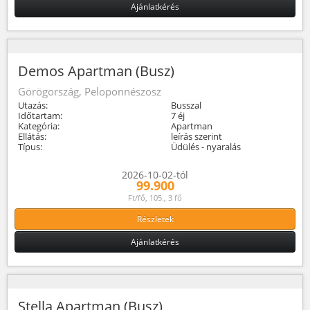
Ajánlatkérés
Demos Apartman (Busz)
Görögország, Peloponnészosz
Utazás:
Busszal
Időtartam:
7 éj
Kategória:
Apartman
Ellátás:
leírás szerint
Típus:
Üdülés - nyaralás
2026-10-02-tól
99.900
Ft/fő, 105., 3 fő
Részletek
Ajánlatkérés
Stella Apartman (Busz)