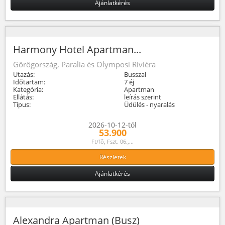
Ajánlatkérés
Harmony Hotel Apartman...
Görögország, Paralia és Olymposi Riviéra
Utazás:
Busszal
Időtartam:
7 éj
Kategória:
Apartman
Ellátás:
leírás szerint
Típus:
Üdülés - nyaralás
2026-10-12-tól
53.900
Ft/fő, Fszt. 06.,...
Részletek
Ajánlatkérés
Alexandra Apartman (Busz)