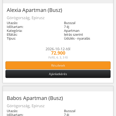
Alexia Apartman (Busz)
Görögország, Epirusz
Utazás:
Busszal
Időtartam:
7 éj
Kategória:
Apartman
Ellátás:
leírás szerint
Típus:
Üdülés - nyaralás
2026-10-12-tól
72.900
Ft/fő, 6. 3, 3 fő
Részletek
Ajánlatkérés
Babos Apartman (Busz)
Görögország, Epirusz
Utazás:
Busszal
Időtartam:
7 éj