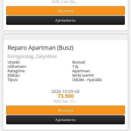
Ft/fő, 1.em.103.,...
Részletek
Ajánlatkérés
Reparo Apartman (Busz)
Görögország, Zakynthos
Utazás:
Busszal
Időtartam:
7 éj
Kategória:
Apartman
Ellátás:
leírás szerint
Típus:
Üdülés - nyaralás
2026-10-09-tól
73.900
Ft/fő, fszt. 1 1,...
Részletek
Ajánlatkérés