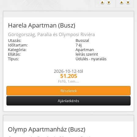
Harela Apartman (Busz)
Görögország, Paralia és Olymposi Riviéra
Utazás:
Busszal
Időtartam:
7 éj
Kategória:
Apartman
Ellátás:
leírás szerint
Típus:
Üdülés - nyaralás
2026-10-12-tól
51.205
Ft/fő, 1.em....
Részletek
Ajánlatkérés
Olymp Apartmanház (Busz)