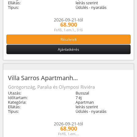
Ellátás:
leírás szerint
Típus:
Üdülés - nyaralás
2026-09-21-tól
68.900
Ft/fő, 1.em.1., 3 fő
Részletek
Ajánlatkérés
Villa Sarros Apartmanh...
Görögország, Paralia és Olymposi Riviéra
Utazás:
Busszal
Időtartam:
7 éj
Kategória:
Apartman
Ellátás:
leírás szerint
Típus:
Üdülés - nyaralás
2026-09-21-tól
68.900
Ft/fő, 1.em....