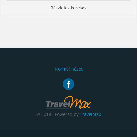
Részletes keresés
Normál nézet
© 2018 · Powered by
TravelMax