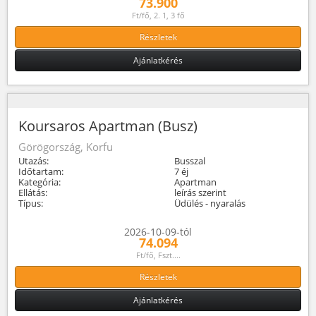
73.900
Ft/fő, 2. 1, 3 fő
Részletek
Ajánlatkérés
Koursaros Apartman (Busz)
Görögország, Korfu
Utazás:
Busszal
Időtartam:
7 éj
Kategória:
Apartman
Ellátás:
leírás szerint
Típus:
Üdülés - nyaralás
2026-10-09-tól
74.094
Ft/fő, Fszt....
Részletek
Ajánlatkérés