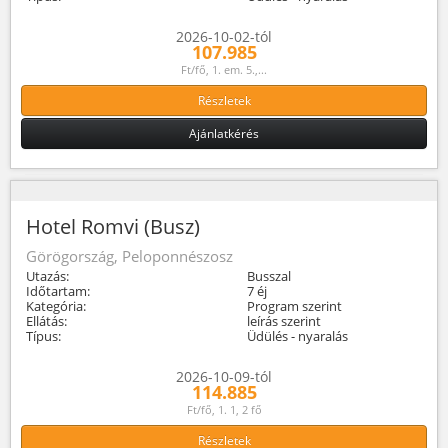
2026-10-02-tól
107.985
Ft/fő, 1. em. 5.,...
Részletek
Ajánlatkérés
Hotel Romvi (Busz)
Görögország, Peloponnészosz
Utazás:
Busszal
Időtartam:
7 éj
Kategória:
Program szerint
Ellátás:
leírás szerint
Típus:
Üdülés - nyaralás
2026-10-09-tól
114.885
Ft/fő, 1. 1, 2 fő
Részletek