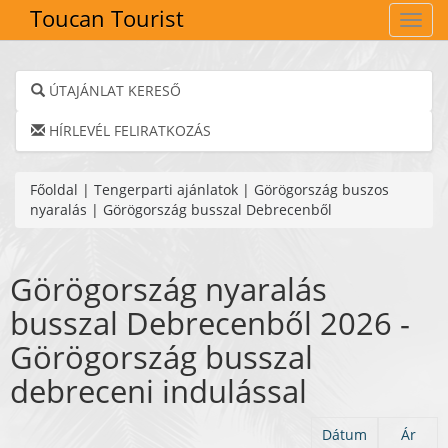
Toucan Tourist
Navig
ÚTAJÁNLAT KERESŐ
HÍRLEVÉL FELIRATKOZÁS
Főoldal
|
Tengerparti ajánlatok
|
Görögország buszos
nyaralás
|
Görögország busszal Debrecenből
Görögország nyaralás
busszal Debrecenből 2026 -
Görögország busszal
debreceni indulással
Dátum
Ár