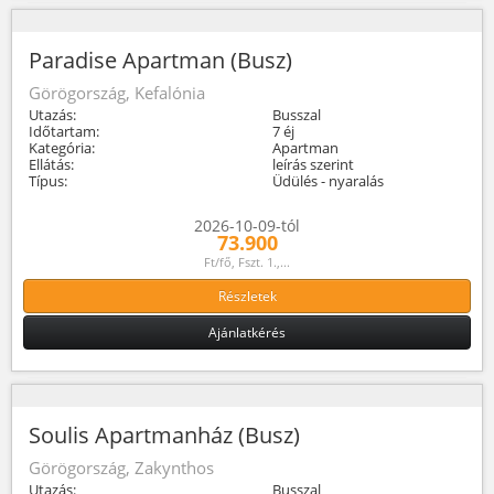
Paradise Apartman (Busz)
Görögország, Kefalónia
Utazás:
Busszal
Időtartam:
7 éj
Kategória:
Apartman
Ellátás:
leírás szerint
Típus:
Üdülés - nyaralás
2026-10-09-tól
73.900
Ft/fő, Fszt. 1.,...
Részletek
Ajánlatkérés
Soulis Apartmanház (Busz)
Görögország, Zakynthos
Utazás:
Busszal