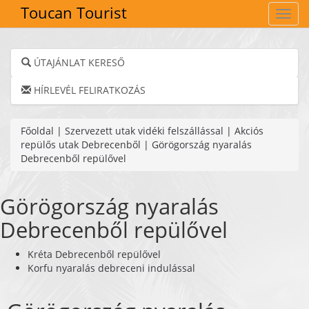
Toucan Tourist
Navig
ÚTAJÁNLAT KERESŐ
HÍRLEVÉL FELIRATKOZÁS
Főoldal
|
Szervezett utak vidéki felszállással
|
Akciós
repülős utak Debrecenből
|
Görögország nyaralás
Debrecenből repülővel
Görögország nyaralás
Debrecenből repülővel
Kréta Debrecenből repülővel
Korfu nyaralás debreceni indulással