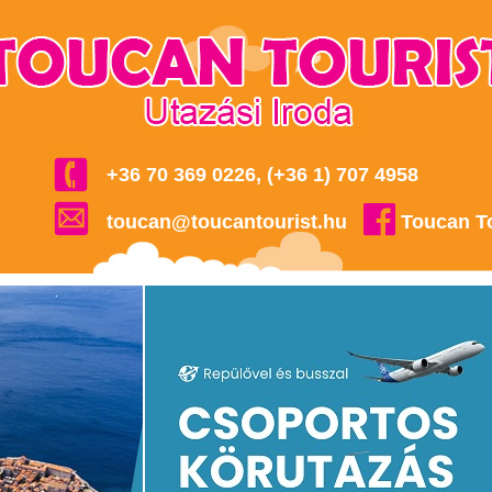
+36 70 369 0226, (+36 1) 707 4958
toucan@toucantourist.hu
Toucan T