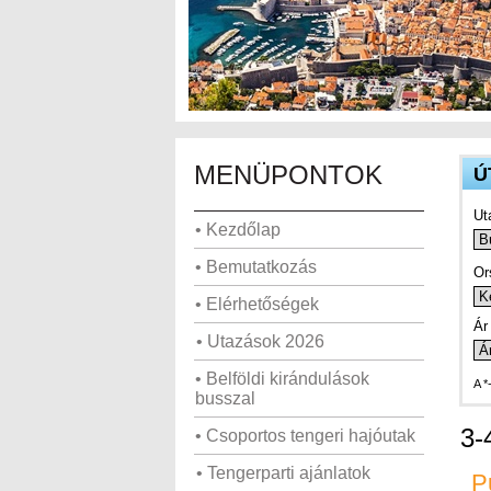
MENÜPONTOK
Ú
Ut
• Kezdőlap
• Bemutatkozás
Or
• Elérhetőségek
Ár 
• Utazások 2026
• Belföldi kirándulások
A *
busszal
3-
• Csoportos tengeri hajóutak
• Tengerparti ajánlatok
P