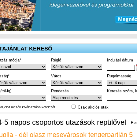
TAJÁNLAT KERESŐ
azás módja*
Régió
Indulási dátum
szág*
Város
Rugalmasság
(tól-ig)
Rendezés
Keresés szóra, k
Csak akciós utak
-al jelölt mezők kiválasztása kötelező!
4-5 napos csoportos utazások repülővel
Ren
uglia - dél olasz mesevárosok tengerpartján 5