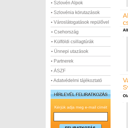
• Szlovén Alpok
• Szlovénia körutazások
A
c
• Városlátogatások repülővel
Al
• Csehország
• Külföldi csillagtúrák
• Ünnepi utazások
• Partnerek
• ÁSZF
V
• Adatvédelmi tájékoztató
S
Ol
Kérjük adja meg e-mail címét