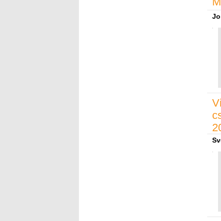
M
Jo
V
c
2
Sv