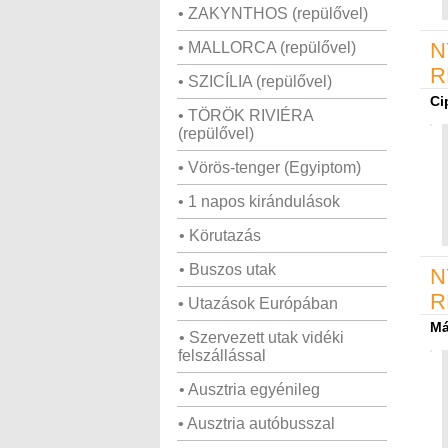
• ZAKYNTHOS (repülővel)
N
• MALLORCA (repülővel)
R
• SZICÍLIA (repülővel)
Ci
• TÖRÖK RIVIÉRA
(repülővel)
• Vörös-tenger (Egyiptom)
• 1 napos kirándulások
• Körutazás
• Buszos utak
N
R
• Utazások Európában
Má
• Szervezett utak vidéki
felszállással
• Ausztria egyénileg
• Ausztria autóbusszal