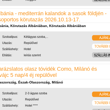
lbánia - mediterrán kalandok a sasok földjén -
soportos körutazás 2026.10.13-17.
bánia, Körutazás Albániában, Körutazás Albániában
Szobatípus:
Kétágyas szoba,...
Utazás:
Repülővel
Szálláshely:
Hotel
Ellátás:
leírás szerint
arázslatos olasz tóvidék Como, Milánó és
vájc 5 nap/4 éj repülővel
aszország, Észak-Olaszország, Milánó
Szobatípus:
2-3 ágyas szoba
Utazás:
Repülővel
Szálláshely:
Hotel ****