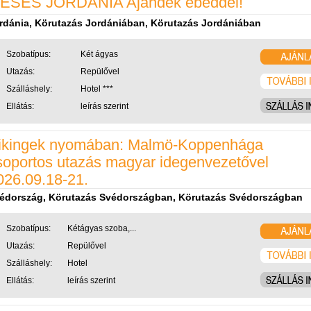
ESÉS JORDÁNIA Ajándék ebéddel!
rdánia, Körutazás Jordániában, Körutazás Jordániában
Szobatípus:
Két ágyas
Utazás:
Repülővel
Szálláshely:
Hotel ***
Ellátás:
leírás szerint
ikingek nyomában: Malmö-Koppenhága
soportos utazás magyar idegenvezetővel
026.09.18-21.
édország, Körutazás Svédországban, Körutazás Svédországban
Szobatípus:
Kétágyas szoba,...
Utazás:
Repülővel
Szálláshely:
Hotel
Ellátás:
leírás szerint