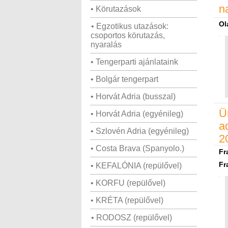
n
• Körutazások
Ol
• Egzotikus utazások:
csoportos körutazás,
nyaralás
• Tengerparti ajánlataink
• Bolgár tengerpart
• Horvát Adria (busszal)
Ü
• Horvát Adria (egyénileg)
a
• Szlovén Adria (egyénileg)
2
• Costa Brava (Spanyolo.)
Fr
Fr
• KEFALÓNIA (repülővel)
• KORFU (repülővel)
• KRÉTA (repülővel)
• RODOSZ (repülővel)