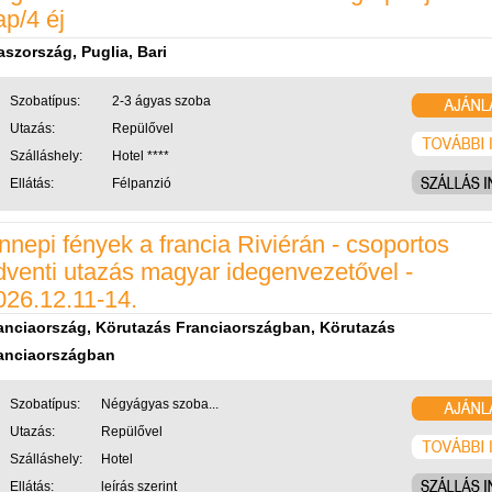
ap/4 éj
aszország, Puglia, Bari
Szobatípus:
2-3 ágyas szoba
Utazás:
Repülővel
Szálláshely:
Hotel ****
Ellátás:
Félpanzió
nnepi fények a francia Riviérán - csoportos
dventi utazás magyar idegenvezetővel -
026.12.11-14.
anciaország, Körutazás Franciaországban, Körutazás
anciaországban
Szobatípus:
Négyágyas szoba...
Utazás:
Repülővel
Szálláshely:
Hotel
Ellátás:
leírás szerint