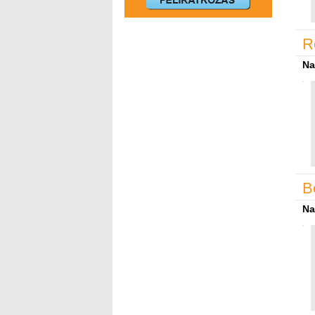
R
Na
B
Na