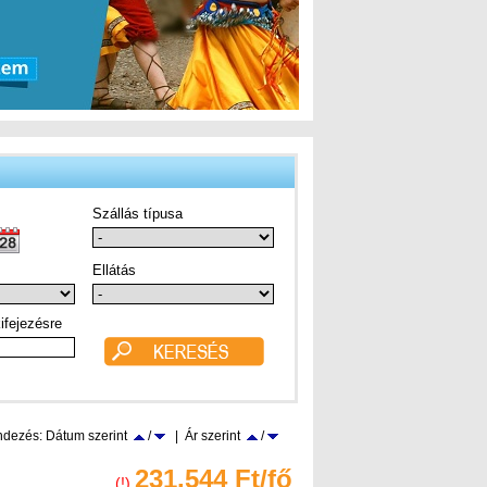
Szállás típusa
Ellátás
ifejezésre
dezés: Dátum szerint
/
| Ár szerint
/
231.544 Ft/fő
(!)