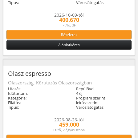
Típus:
Városlátogatás
2026-10-09-tól
400.670
Ft/fő, 3F
Részletek
Ajánlatkérés
Olasz espresso
Olaszország, Körutazás Olaszországban
Utazás:
Repülővel
Időtartam:
4 éj
Kategória:
Program szerint
Ellátás:
leírás szerint
Típus:
Városlátogatás
2026-08-26-tól
459.000
Ft/fő, 2 ágyas szoba