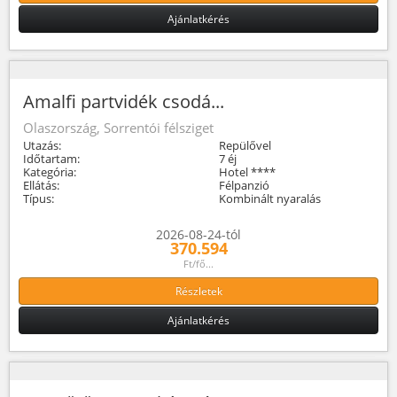
Ajánlatkérés
Amalfi partvidék csodá...
Olaszország, Sorrentói félsziget
Utazás:
Repülővel
Időtartam:
7 éj
Kategória:
Hotel ****
Ellátás:
Félpanzió
Típus:
Kombinált nyaralás
2026-08-24-tól
370.594
Ft/fő...
Részletek
Ajánlatkérés