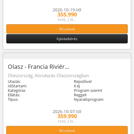
2026-10-19-tól
355.990
Ft/fő, 2 fő...
Részletek
Ajánlatkérés
Olasz - Francia Riviér...
Olaszország, Körutazás Olaszországban
Utazás:
Repülővel
Időtartam:
6 éj
Kategória:
Program szerint
Ellátás:
Reggeli
Típus:
Nyaralóprogram
2026-10-07-tól
359.990
Ft/fő, 2 fő...
Részletek