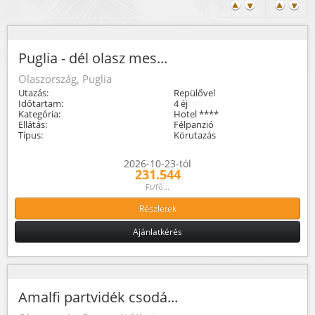
Puglia - dél olasz mes...
Olaszország, Puglia
Utazás:
Repülővel
Időtartam:
4 éj
Kategória:
Hotel ****
Ellátás:
Félpanzió
Típus:
Körutazás
2026-10-23-tól
231.544
Ft/fő...
Részletek
Ajánlatkérés
Amalfi partvidék csodá...