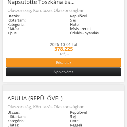
Napsütötte Toszkána és...
Olaszország, Körutazás Olaszországban
Utazás:
Repülővel
Időtartam:
5 éj
Kategória:
Hotel
Ellátás:
leírás szerint
Típus:
Üdülés - nyaralás
2026-10-01-tól
378.225
Ft/fő,...
Részletek
Ajánlatkérés
APULIA (REPÜLŐVEL)
Olaszország, Körutazás Olaszországban
Utazás:
Repülővel
Időtartam:
5 éj
Kategória:
Hotel
Ellátás:
Reggeli