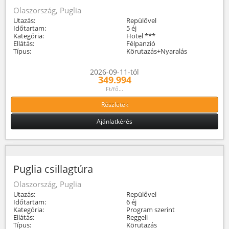
Olaszország, Puglia
Utazás:
Repülővel
Időtartam:
5 éj
Kategória:
Hotel ***
Ellátás:
Félpanzió
Típus:
Körutazás+Nyaralás
2026-09-11-tól
349.994
Ft/fő...
Részletek
Ajánlatkérés
Puglia csillagtúra
Olaszország, Puglia
Utazás:
Repülővel
Időtartam:
6 éj
Kategória:
Program szerint
Ellátás:
Reggeli
Típus:
Körutazás