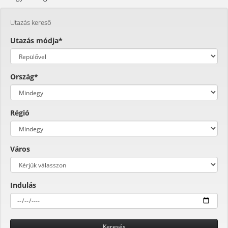
Utazás kereső
Utazás módja*
Ország*
Régió
Város
Indulás
Keresés