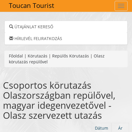
Toucan Tourist
Navig
ÚTAJÁNLAT KERESŐ
HÍRLEVÉL FELIRATKOZÁS
Főoldal
|
Körutazás
|
Repülős Körutazás
|
Olasz
körutazás repülővel
Csoportos körutazás
Olaszországban repülővel,
magyar idegenvezetővel -
Olasz szervezett utazás
Dátum
Ár