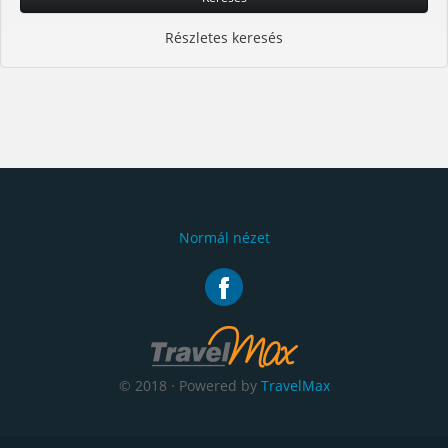
Részletes keresés
Normál nézet
© 2018 · Powered by
TravelMax