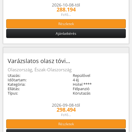
2026-10-08-tól
288.194
Ft/fő...
Részletek
Ajánlatkérés
Varázslatos olasz tóvi...
Olaszország, Észak-Olaszország
Utazás:
Repülővel
Időtartam:
4 éj
Kategória:
Hotel ****
Ellátás:
Félpanzió
Típus:
Körutazás
2026-09-08-tól
298.494
Ft/fő...
Részletek