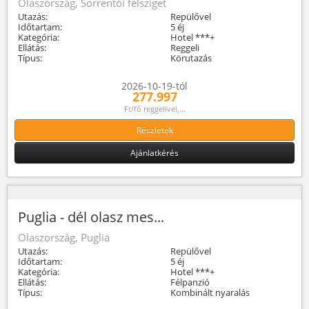
Olaszország, Sorrentói félsziget
Utazás:
Repülővel
Időtartam:
5 éj
Kategória:
Hotel ***+
Ellátás:
Reggeli
Típus:
Körutazás
2026-10-19-tól
277.997
Ft/fő reggelivel,...
Részletek
Ajánlatkérés
Puglia - dél olasz mes...
Olaszország, Puglia
Utazás:
Repülővel
Időtartam:
5 éj
Kategória:
Hotel ***+
Ellátás:
Félpanzió
Típus:
Kombinált nyaralás