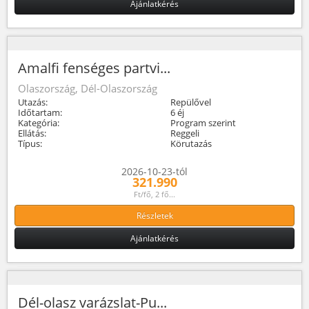
Ajánlatkérés
Amalfi fenséges partvi...
Olaszország, Dél-Olaszország
Utazás:
Repülővel
Időtartam:
6 éj
Kategória:
Program szerint
Ellátás:
Reggeli
Típus:
Körutazás
2026-10-23-tól
321.990
Ft/fő, 2 fő...
Részletek
Ajánlatkérés
Dél-olasz varázslat-Pu...