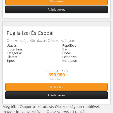
Részletek
Ajánlatkérés
Puglia Ízei És Csodái
Olaszország, Körutazás Olaszországban
Utazás:
Repülővel
Időtartam:
5 éj
Kategória:
Hotel
Ellátás:
Félpanzió
Típus:
Körutazás
2026-10-17-tól
699.980
Ft/szoba,...
Részletek
Ajánlatkérés
Még több Csoportos körutazás Olaszországban repülővel,
magyar idegenvezetővel - Olasz szervezett utazás