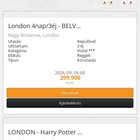
London 4nap/3éj - BELV...
Nagy-Britannia, London
Utazás:
Repülővel
Időtartam:
3 éj
Kategória:
Hotel ***
Ellátás:
Reggeli
Típus:
Körutazás
2026-09-18-tól
299.900
Ft/fő
Részletek
Ajánlatkérés
LONDON - Harry Potter ...