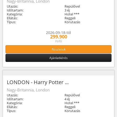
Nagy-Britannia, London
Utazás:
Repülővel
Időtartam:
3 éj
Kategória:
Hotel ***
Ellátás:
Reggeli
Típus:
Körutazás
2026-09-18-tól
299.900
Ft/fő
Részletek
Ajánlatkérés
LONDON - Harry Potter ...
Nagy-Britannia, London
Utazás:
Repülővel
Időtartam:
4 éj
Kategória:
Hotel ***
Ellátás:
Reggeli
Típus:
Körutazás