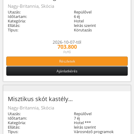
Nagy-Britannia, Skócia
Utazás:
Repülővel
Időtartam:
6 éj
Kategória:
Hotel
Ellátás:
leírás szerint
Típus:
Körutazás
2026-10-07-tól
703.800
Ft/fő
Részletek
Ajánlatkérés
Misztikus skót kastély...
Nagy-Britannia, Skócia
Utazás:
Repülővel
Időtartam:
7 éj
Kategória:
Hotel ***
Ellátás:
leírás szerint
Típus:
Városnéző programok