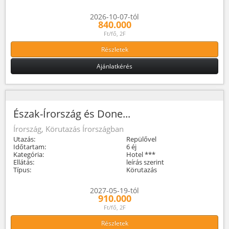
2026-10-07-tól
840.000
Ft/fő, 2F
Részletek
Ajánlatkérés
Észak-Írország és Done...
Írország, Körutazás Írországban
Utazás:
Repülővel
Időtartam:
6 éj
Kategória:
Hotel ***
Ellátás:
leírás szerint
Típus:
Körutazás
2027-05-19-tól
910.000
Ft/fő, 2F
Részletek