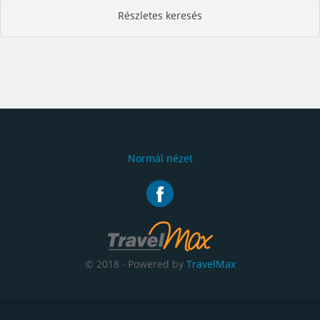
Részletes keresés
Normál nézet
© 2018 · Powered by
TravelMax