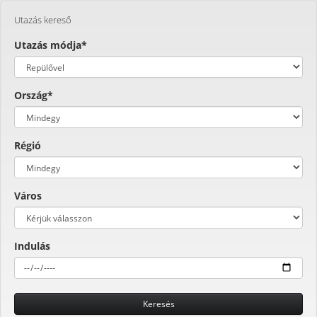
Utazás kereső
Utazás módja*
Ország*
Régió
Város
Indulás
Keresés