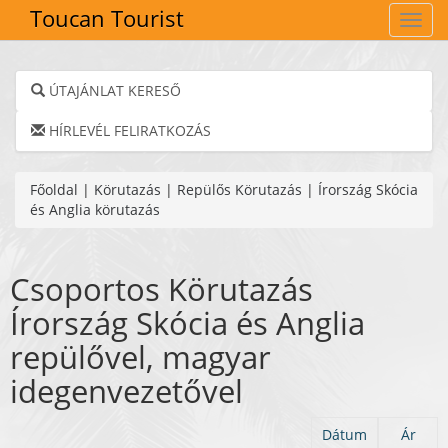
Toucan Tourist
Navig
ÚTAJÁNLAT KERESŐ
HÍRLEVÉL FELIRATKOZÁS
Főoldal
|
Körutazás
|
Repülős Körutazás
|
Írország Skócia
és Anglia körutazás
Csoportos Körutazás
Írország Skócia és Anglia
repülővel, magyar
idegenvezetővel
Dátum
Ár