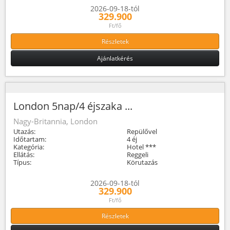
2026-09-18-tól
329.900
Ft/fő
Részletek
Ajánlatkérés
London 5nap/4 éjszaka ...
Nagy-Britannia, London
Utazás:
Repülővel
Időtartam:
4 éj
Kategória:
Hotel ***
Ellátás:
Reggeli
Típus:
Körutazás
2026-09-18-tól
329.900
Ft/fő
Részletek