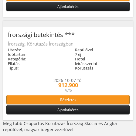
Ajánlatkérés
Írországi betekintés ***
Írország, Körutazás Írországban
Utazás:
Repülővel
Időtartam:
7 éj
Kategória:
Hotel
Ellátás:
leírás szerint
Típus:
Körutazás
2026-10-07-tól
912.900
Ft/fő
Részletek
Ajánlatkérés
Még több Csoportos Körutazás Írország Skócia és Anglia
repülővel, magyar idegenvezetővel