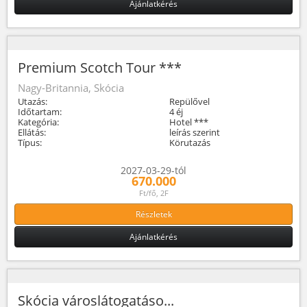
Ajánlatkérés
Premium Scotch Tour ***
Nagy-Britannia, Skócia
Utazás:
Repülővel
Időtartam:
4 éj
Kategória:
Hotel ***
Ellátás:
leírás szerint
Típus:
Körutazás
2027-03-29-tól
670.000
Ft/fő, 2F
Részletek
Ajánlatkérés
Skócia városlátogatáso...