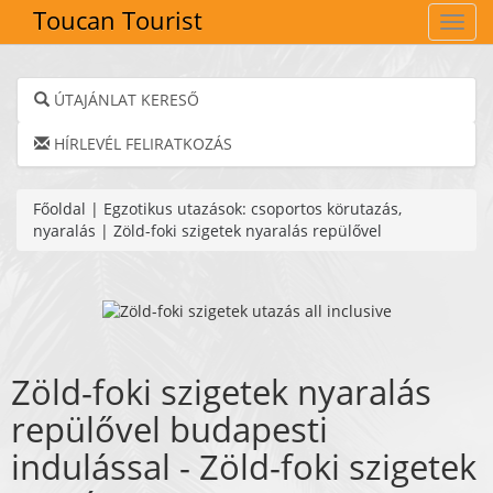
Toucan Tourist
Navig
ÚTAJÁNLAT KERESŐ
HÍRLEVÉL FELIRATKOZÁS
Főoldal
|
Egzotikus utazások: csoportos körutazás,
nyaralás
|
Zöld-foki szigetek nyaralás repülővel
Zöld-foki szigetek nyaralás
repülővel budapesti
indulással - Zöld-foki szigetek