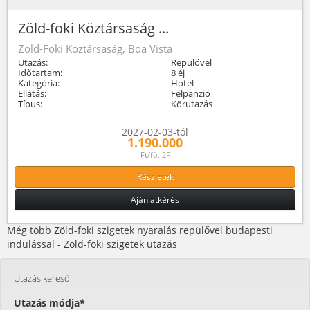
Zöld-foki Köztársaság ...
Zöld-Foki Köztársaság, Boa Vista
Utazás:
Repülővel
Időtartam:
8 éj
Kategória:
Hotel
Ellátás:
Félpanzió
Típus:
Körutazás
2027-02-03-tól
1.190.000
Ft/fő, 2F
Részletek
Ajánlatkérés
Még több Zöld-foki szigetek nyaralás repülővel budapesti
indulással - Zöld-foki szigetek utazás
Utazás kereső
Utazás módja*