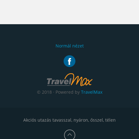
Normál nézet
© 2018 · Powered by
TravelMax
Akciós utazás tavasszal, nyáron, ősszel, télen