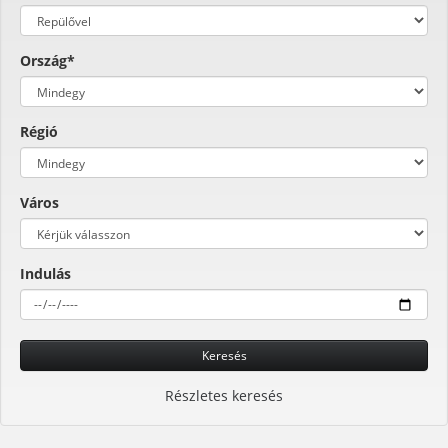
Ország*
Régió
Város
Indulás
Keresés
Részletes keresés