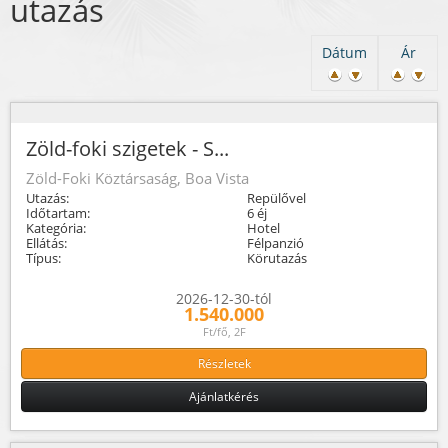
utazás
Dátum
Ár
Zöld-foki szigetek - S...
Zöld-Foki Köztársaság, Boa Vista
Utazás:
Repülővel
Időtartam:
6 éj
Kategória:
Hotel
Ellátás:
Félpanzió
Típus:
Körutazás
2026-12-30-tól
1.540.000
Ft/fő, 2F
Részletek
Ajánlatkérés