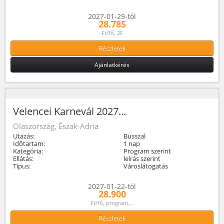
2027-01-29-tól
28.785
Ft/fő, 2F
Részletek
Ajánlatkérés
Velencei Karnevál 2027...
Olaszország, Észak-Adria
Utazás:
Busszal
Időtartam:
1 nap
Kategória:
Program szerint
Ellátás:
leírás szerint
Típus:
Városlátogatás
2027-01-22-tól
28.900
Ft/fő, program,...
Részletek