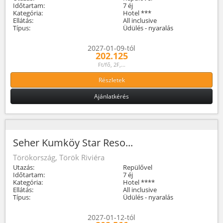
Időtartam:
7 éj
Kategória:
Hotel ***
Ellátás:
All inclusive
Típus:
Üdülés - nyaralás
2027-01-09-tól
202.125
Ft/fő, 2F,...
Részletek
Ajánlatkérés
Seher Kumköy Star Reso...
Törökország, Török Riviéra
Utazás:
Repülővel
Időtartam:
7 éj
Kategória:
Hotel ****
Ellátás:
All inclusive
Típus:
Üdülés - nyaralás
2027-01-12-tól