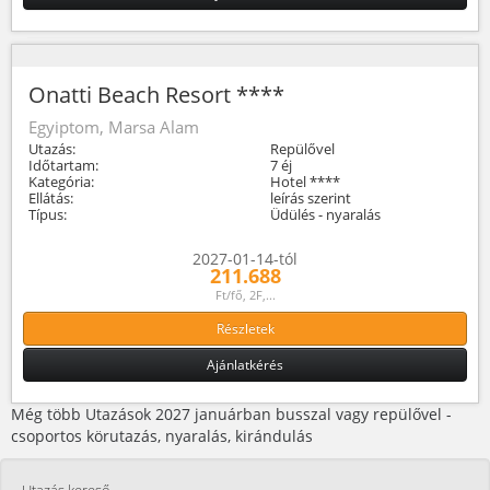
Onatti Beach Resort ****
Egyiptom, Marsa Alam
Utazás:
Repülővel
Időtartam:
7 éj
Kategória:
Hotel ****
Ellátás:
leírás szerint
Típus:
Üdülés - nyaralás
2027-01-14-tól
211.688
Ft/fő, 2F,...
Részletek
Ajánlatkérés
Még több Utazások 2027 januárban busszal vagy repülővel -
csoportos körutazás, nyaralás, kirándulás
Utazás kereső