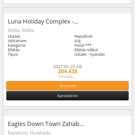
Luna Holiday Complex -...
Málta, Málta
Utazás:
Repülővel
Időtartam:
4 éj
Kategória:
Hotel ***
Ellátás:
Ellátás nélkül
Típus:
Üdülés - nyaralás
2027-01-25-tól
204.438
Ft/szoba,...
Részletek
Ajánlatkérés
Eagles Down Town Zahab...
Egyiptom, Hurghada