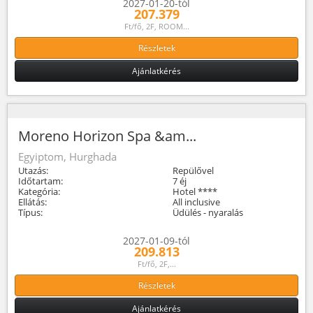
2027-01-20-tól
207.379
Ft/fő, 2F, ROOM...
Részletek
Ajánlatkérés
Moreno Horizon Spa &am...
Egyiptom, Hurghada
Utazás:
Repülővel
Időtartam:
7 éj
Kategória:
Hotel ****
Ellátás:
All inclusive
Típus:
Üdülés - nyaralás
2027-01-09-tól
209.813
Ft/fő, 2F,...
Részletek
Ajánlatkérés