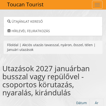
Toucan Tourist
Navig
ÚTAJÁNLAT KERESŐ
HÍRLEVÉL FELIRATKOZÁS
Főoldal
|
Akciós utazás tavasszal, nyáron, ősszel, télen
|
Januári utazások
Utazások 2027 januárban
busszal vagy repülővel -
csoportos körutazás,
nyaralás, kirándulás
Dátum
Ár