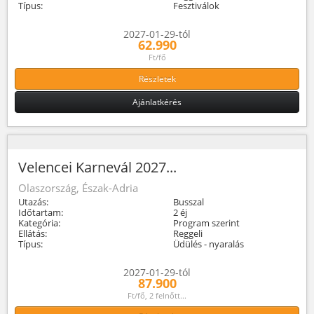
Típus:
Fesztiválok
2027-01-29-tól
62.990
Ft/fő
Részletek
Ajánlatkérés
Velencei Karnevál 2027...
Olaszország, Észak-Adria
Utazás:
Busszal
Időtartam:
2 éj
Kategória:
Program szerint
Ellátás:
Reggeli
Típus:
Üdülés - nyaralás
2027-01-29-tól
87.900
Ft/fő, 2 felnőtt...