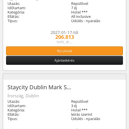
Utazás:
Repülővel
Időtartam:
7 éj
Kategória:
Hotel ***
Ellátás:
All inclusive
Típus:
Üdülés - nyaralás
2027-01-17-tól
206.813
Ft/fő, 2F,...
Részletek
Ajánlatkérés
Staycity Dublin Mark S...
Írország, Dublin
Utazás:
Repülővel
Időtartam:
3 éj
Kategória:
Hotel ***
Ellátás:
leírás szerint
Típus:
Üdülés - nyaralás