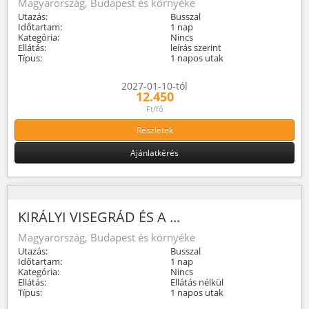
Magyarország, Budapest és környéke
Utazás:
Busszal
Időtartam:
1 nap
Kategória:
Nincs
Ellátás:
leírás szerint
Típus:
1 napos utak
2027-01-10-tól
12.450
Ft/fő
Részletek
Ajánlatkérés
KIRÁLYI VISEGRÁD ÉS A ...
Magyarország, Budapest és környéke
Utazás:
Busszal
Időtartam:
1 nap
Kategória:
Nincs
Ellátás:
Ellátás nélkül
Típus:
1 napos utak