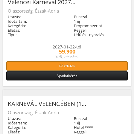
Velencei Karnevál 2027...
Olaszország, Észak-Adria
Utazás:
Busszal
Időtartam:
1 éj
Kategória:
Program szerint
Ellátás:
Reggeli
Típus:
Üdülés - nyaralás
2027-01-22-tól
59.900
Ft/fő, 2 felnőtt...
Részletek
Ajánlatkérés
KARNEVÁL VELENCÉBEN (1...
Olaszország, Észak-Adria
Utazás:
Busszal
Időtartam:
1 éj
Kategória:
Hotel ****
Ellátás:
Reggeli