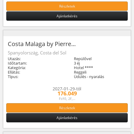
Részletek
Ajánlatkérés
Costa Malaga by Pierre...
Spanyolország, Costa del Sol
Utazás:
Repülővel
Időtartam:
3 éj
Kategória:
Hotel ****
Ellátás:
Reggeli
Típus:
Üdülés - nyaralás
2027-01-29-tól
176.049
Ft/fő, 2F,...
Részletek
Ajánlatkérés