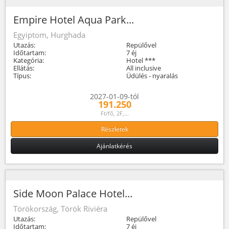
Empire Hotel Aqua Park...
Egyiptom, Hurghada
Utazás:
Repülővel
Időtartam:
7 éj
Kategória:
Hotel ***
Ellátás:
All inclusive
Típus:
Üdülés - nyaralás
2027-01-09-tól
191.250
Ft/fő, 2F,...
Részletek
Ajánlatkérés
Side Moon Palace Hotel...
Törökország, Török Riviéra
Utazás:
Repülővel
Időtartam:
7 éj