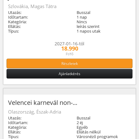
Szlovákia, Magas Tátra
Utazás:
Busszal
Időtartam:
1 nap
Kategória:
Nincs
Ellátás:
leírás szerint
Típus:
1 napos utak
2027-01-16-tól
18.990
Ft/fő
Részletek
Ajánlatkérés
Velencei karnevál non-...
Olaszország, Észak-Adria
Utazás:
Busszal
Időtartam:
2 éj
Kategória:
Egyéb
Ellátás:
Ellátás nélkül
Típus:
Városnéző programok