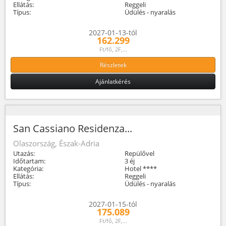
Ellátás:
Reggeli
Típus:
Üdülés - nyaralás
2027-01-13-tól
162.299
Ft/fő, 2F,...
Részletek
Ajánlatkérés
San Cassiano Residenza...
Olaszország, Észak-Adria
Utazás:
Repülővel
Időtartam:
3 éj
Kategória:
Hotel ****
Ellátás:
Reggeli
Típus:
Üdülés - nyaralás
2027-01-15-tól
175.089
Ft/fő, 2F,...