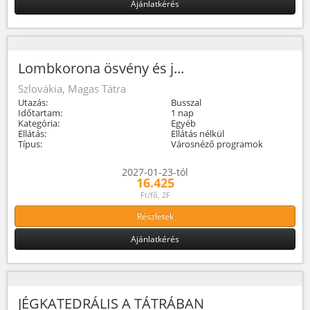
Ajánlatkérés
Lombkorona ösvény és j...
Szlovákia, Magas Tátra
Utazás:
Busszal
Időtartam:
1 nap
Kategória:
Egyéb
Ellátás:
Ellátás nélkül
Típus:
Városnéző programok
2027-01-23-tól
16.425
Ft/fő, 2F
Részletek
Ajánlatkérés
JÉGKATEDRÁLIS A TÁTRÁBAN