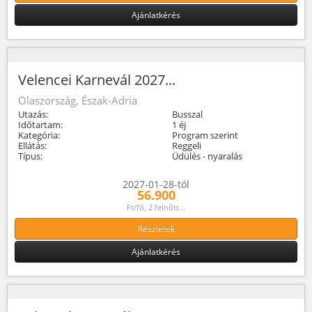
Ajánlatkérés
Velencei Karnevál 2027...
Olaszország, Észak-Adria
Utazás:
Busszal
Időtartam:
1 éj
Kategória:
Program szerint
Ellátás:
Reggeli
Típus:
Üdülés - nyaralás
2027-01-28-tól
56.900
Ft/fő, 2 felnőtt...
Részletek
Ajánlatkérés