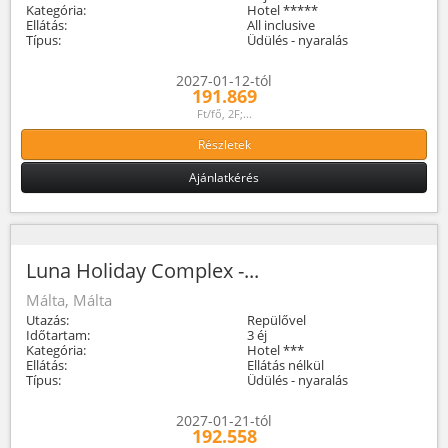
Kategória:
Hotel *****
Ellátás:
All inclusive
Típus:
Üdülés - nyaralás
2027-01-12-tól
191.869
Ft/fő, 2F;...
Részletek
Ajánlatkérés
Luna Holiday Complex -...
Málta, Málta
Utazás:
Repülővel
Időtartam:
3 éj
Kategória:
Hotel ***
Ellátás:
Ellátás nélkül
Típus:
Üdülés - nyaralás
2027-01-21-tól
192.558