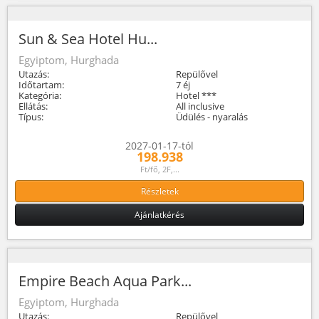
Sun & Sea Hotel Hu...
Egyiptom, Hurghada
Utazás:
Repülővel
Időtartam:
7 éj
Kategória:
Hotel ***
Ellátás:
All inclusive
Típus:
Üdülés - nyaralás
2027-01-17-tól
198.938
Ft/fő, 2F,...
Részletek
Ajánlatkérés
Empire Beach Aqua Park...
Egyiptom, Hurghada
Utazás:
Repülővel