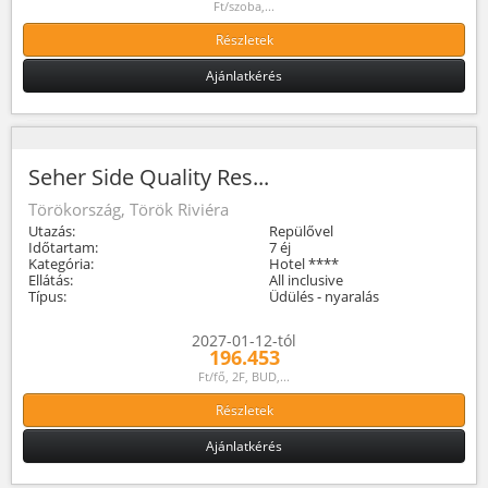
Ft/szoba,...
Részletek
Ajánlatkérés
Seher Side Quality Res...
Törökország, Török Riviéra
Utazás:
Repülővel
Időtartam:
7 éj
Kategória:
Hotel ****
Ellátás:
All inclusive
Típus:
Üdülés - nyaralás
2027-01-12-tól
196.453
Ft/fő, 2F, BUD,...
Részletek
Ajánlatkérés