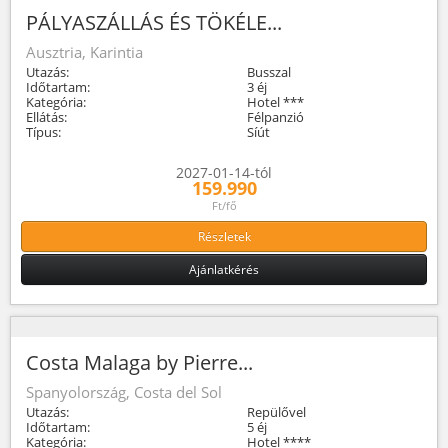
PÁLYASZÁLLÁS ÉS TÖKÉLE...
Ausztria, Karintia
Utazás:
Busszal
Időtartam:
3 éj
Kategória:
Hotel ***
Ellátás:
Félpanzió
Típus:
Síút
2027-01-14-tól
159.990
Ft/fő
Részletek
Ajánlatkérés
Costa Malaga by Pierre...
Spanyolország, Costa del Sol
Utazás:
Repülővel
Időtartam:
5 éj
Kategória:
Hotel ****