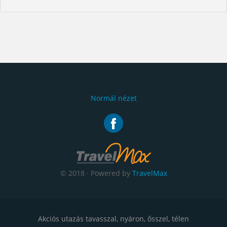
Normál nézet
© 2018 · Powered by
TravelMax
Akciós utazás tavasszal, nyáron, ősszel, télen