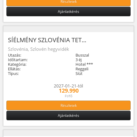
Részletek
Ajánlatkérés
SÍÉLMÉNY SZLOVÉNIA TET...
Szlovénia, Szlovén hegyvidék
Utazás:
Busszal
Időtartam:
3 éj
Kategória:
Hotel ***
Ellátás:
Reggeli
Típus:
Síút
2027-01-21-tól
129.990
Ft/fő
Részletek
Ajánlatkérés