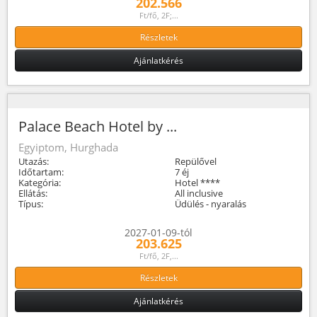
202.566
Ft/fő, 2F;...
Részletek
Ajánlatkérés
Palace Beach Hotel by ...
Egyiptom, Hurghada
Utazás:
Repülővel
Időtartam:
7 éj
Kategória:
Hotel ****
Ellátás:
All inclusive
Típus:
Üdülés - nyaralás
2027-01-09-tól
203.625
Ft/fő, 2F,...
Részletek
Ajánlatkérés