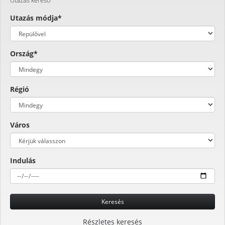
Utazás módja*
Ország*
Régió
Város
Indulás
Keresés
Részletes keresés