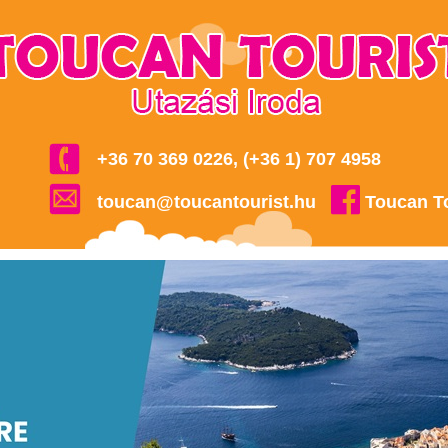
+36 70 369 0226, (+36 1) 707 4958
toucan@toucantourist.hu
Toucan T