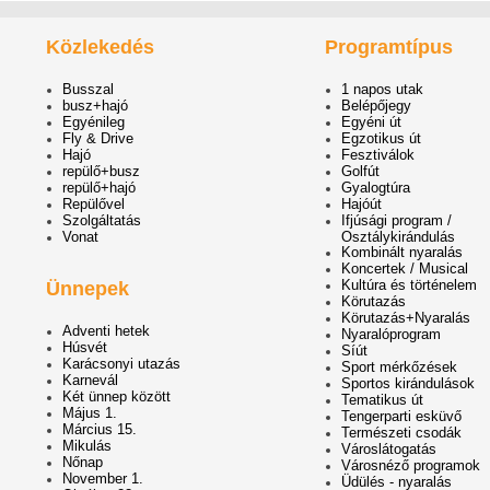
Közlekedés
Programtípus
Busszal
1 napos utak
busz+hajó
Belépőjegy
Egyénileg
Egyéni út
Fly & Drive
Egzotikus út
Hajó
Fesztiválok
repülő+busz
Golfút
repülő+hajó
Gyalogtúra
Repülővel
Hajóút
Szolgáltatás
Ifjúsági program /
Vonat
Osztálykirándulás
Kombinált nyaralás
Koncertek / Musical
Kultúra és történelem
Ünnepek
Körutazás
Körutazás+Nyaralás
Adventi hetek
Nyaralóprogram
Húsvét
Síút
Karácsonyi utazás
Sport mérkőzések
Karnevál
Sportos kirándulások
Két ünnep között
Tematikus út
Május 1.
Tengerparti esküvő
Március 15.
Természeti csodák
Mikulás
Városlátogatás
Nőnap
Városnéző programok
November 1.
Üdülés - nyaralás