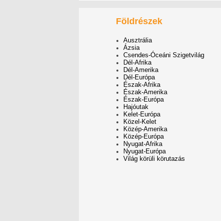
Földrészek
Ausztrália
Ázsia
Csendes-Óceáni Szigetvilág
Dél-Afrika
Dél-Amerika
Dél-Európa
Észak-Afrika
Észak-Amerika
Észak-Európa
Hajóutak
Kelet-Európa
Közel-Kelet
Közép-Amerika
Közép-Európa
Nyugat-Afrika
Nyugat-Európa
Világ körüli körutazás