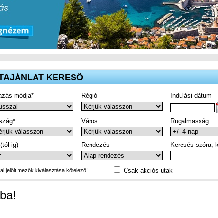
TAJÁNLAT KERESŐ
azás módja*
Régió
Indulási dátum
szág*
Város
Rugalmasság
(tól-ig)
Rendezés
Keresés szóra, k
Csak akciós utak
-al jelölt mezők kiválasztása kötelező!
ba!