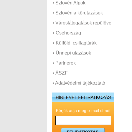
• Szlovén Alpok
• Szlovénia körutazások
• Városlátogatások repülővel
• Csehország
• Külföldi csillagtúrák
• Ünnepi utazások
• Partnerek
• ÁSZF
• Adatvédelmi tájékoztató
Kérjük adja meg e-mail címét