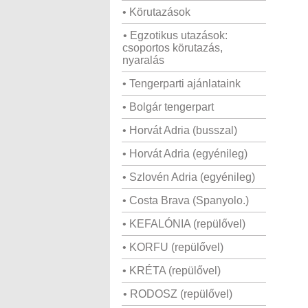
• Körutazások
• Egzotikus utazások:
csoportos körutazás,
nyaralás
• Tengerparti ajánlataink
• Bolgár tengerpart
• Horvát Adria (busszal)
• Horvát Adria (egyénileg)
• Szlovén Adria (egyénileg)
• Costa Brava (Spanyolo.)
• KEFALÓNIA (repülővel)
• KORFU (repülővel)
• KRÉTA (repülővel)
• RODOSZ (repülővel)