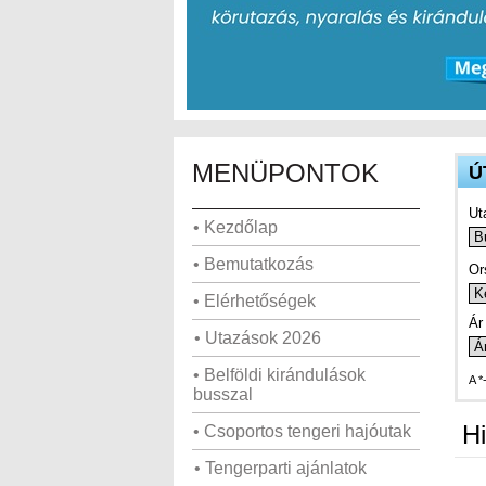
MENÜPONTOK
Ú
Ut
• Kezdőlap
• Bemutatkozás
Or
• Elérhetőségek
Ár 
• Utazások 2026
• Belföldi kirándulások
A *
busszal
Hi
• Csoportos tengeri hajóutak
• Tengerparti ajánlatok