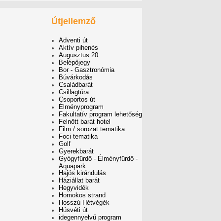
Útjellemző
Adventi út
Aktív pihenés
Augusztus 20
Belépőjegy
Bor - Gasztronómia
Búvárkodás
Családbarát
Csillagtúra
Csoportos út
Élményprogram
Fakultatív program lehetőség
Felnőtt barát hotel
Film / sorozat tematika
Foci tematika
Golf
Gyerekbarát
Gyógyfürdő - Élményfürdő -
Aquapark
Hajós kirándulás
Háziállat barát
Hegyvidék
Homokos strand
Hosszú Hétvégék
Húsvéti út
idegennyelvű program