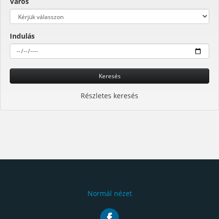
Város
Indulás
Keresés
Részletes keresés
Normál nézet