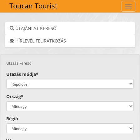
Toucan Tourist
Navig
ÚTAJÁNLAT KERESŐ
HÍRLEVÉL FELIRATKOZÁS
Utazás kereső
Utazás módja*
Ország*
Régió