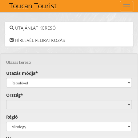
Toucan Tourist
Navig
ÚTAJÁNLAT KERESŐ
HÍRLEVÉL FELIRATKOZÁS
Utazás kereső
Utazás módja*
Ország*
Régió