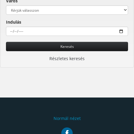
Város
Indulás
Keresés
Részletes keresés
Normál nézet