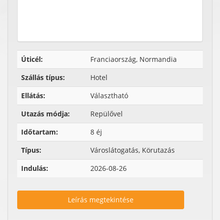
Úticél:
Franciaország, Normandia
Szállás típus:
Hotel
Ellátás:
Választható
Utazás módja:
Repülővel
Időtartam:
8 éj
Típus:
Városlátogatás, Körutazás
Indulás:
2026-08-26
Leírás megtekintése