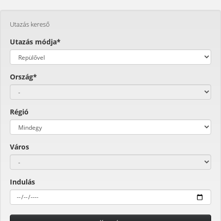
Utazás kereső
Utazás módja*
Ország*
Régió
Város
Indulás