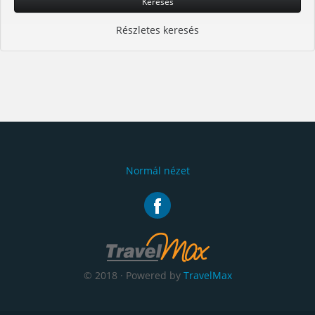
Keresés
Részletes keresés
Normál nézet
© 2018 · Powered by
TravelMax