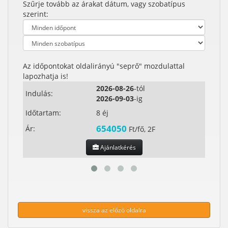
Szűrje tovább az árakat dátum, vagy szobatípus
szerint:
Az időpontokat oldalirányú "seprő" mozdulattal
lapozhatja is!
2026-08-26
-tól
Indulás:
Indul
2026-09-03
-ig
Időtartam:
8 éj
Időta
654050
Ár:
Ár:
Ft/fő, 2F
Ajánlatkérés
vissza az előző oldalra