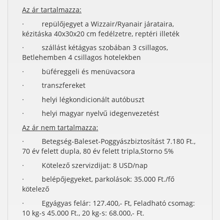
Az ár tartalmazza:
· repülőjegyet a Wizzair/Ryanair járataira,
kézitáska 40x30x20 cm fedélzetre, reptéri illeték
· szállást kétágyas szobában 3 csillagos,
Betlehemben 4 csillagos hotelekben
· büféreggeli és menüvacsora
· transzfereket
· helyi légkondicionált autóbuszt
· helyi magyar nyelvű idegenvezetést
Az ár nem tartalmazza:
· Betegség-Baleset-Poggyászbiztosítást 7.180 Ft.,
70 év felett dupla, 80 év felett tripla,Storno 5%
· Kötelező szervizdijat: 8 USD/nap
· belépőjegyeket, parkolások: 35.000 Ft./fő
kötelező
· Egyágyas felár: 127.400,- Ft, Feladható csomag:
10 kg-s 45.000 Ft., 20 kg-s: 68.000,- Ft.