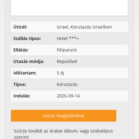
Úticél:
Izrael, Körutazás Izraelben
Szállás típus:
Hotel ***+
Ellátás:
Félpanzió
Utazás módja:
Repülővel
Időtartam:
5 éj
Típus:
Körutazás
Indulás:
2026-09-14
Leírás megtekintése
Szűrje tovább az árakat dátum, vagy szobatípus
szerint: