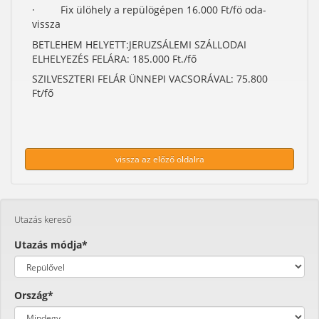
· Fix ülöhely a repülögépen 16.000 Ft/fö oda-
vissza
BETLEHEM HELYETT:JERUZSÁLEMI SZÁLLODAI
ELHELYEZÉS FELÁRA: 185.000 Ft./fő
SZILVESZTERI FELÁR ÜNNEPI VACSORÁVAL: 75.800
Ft/fő
vissza az előző oldalra
Utazás kereső
Utazás módja*
Ország*