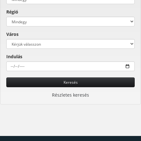
Régió
Város
Indulás
Keresés
Részletes keresés