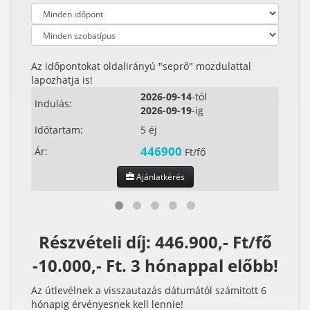
Az időpontokat oldalirányú "seprő" mozdulattal
lapozhatja is!
2026-09-14
-tól
Indulás:
Indul
2026-09-19
-ig
Időtartam:
5 éj
Időta
446900
Ár:
Ár:
Ft/fő
Ajánlatkérés
Részvételi díj: 446.900,- Ft/fő
-10.000,- Ft. 3 hónappal előbb!
Az útlevélnek a visszautazás dátumától számitott 6
hónapig érvényesnek kell lennie!