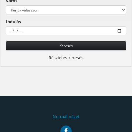
Város
Indulás
Keresés
Részletes keresés
Normál nézet