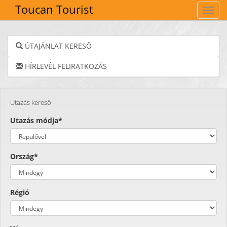
Toucan Tourist
Navig
ÚTAJÁNLAT KERESŐ
HÍRLEVÉL FELIRATKOZÁS
Utazás kereső
Utazás módja*
Ország*
Régió