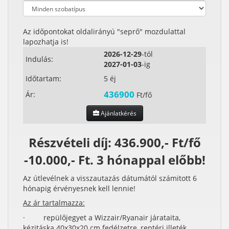
Az időpontokat oldalirányú "seprő" mozdulattal
lapozhatja is!
2026-12-29
-tól
Indulás:
2027-01-03
-ig
Időtartam:
5 éj
436900
Ár:
Ft/fő
Ajánlatkérés
Részvételi díj: 436.900,- Ft/fő
-10.000,- Ft. 3 hónappal előbb!
Az útlevélnek a visszautazás dátumától számitott 6
hónapig érvényesnek kell lennie!
Az ár tartalmazza:
· repülőjegyet a Wizzair/Ryanair járataita,
kézitáska 40x30x20 cm fedélzetre, reptéri illeték