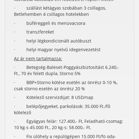
· szállást kétágyas szobában 3 csillagos,
Betlehemben 4 csillagos hotelekben
· büféreggeli és menüvacsora
· transzfereket
· helyi légkondicionált autóbuszt
· helyi magyar nyelvű idegenvezetést
Az ár nem tartalmazza:
· Betegség-Baleset-Poggyászbiztosítást 6.240,-
Ft., 70 év felett dupla, Storno 5%
· BBP+Storno kötése esetén az önrész 0-10 %,
csak storno esetén az önrész 20 %
· Kötelező szervizdijat: 8 USD/nap
· belépőjegyeket, parkolások: 35.000 Ft./fő
kötelező
· Egyágyas felár: 127.400,- Ft, Feladható csomag:
10 kg-s 45.000 Ft., 20 kg-s: 58.000,- Ft.
· Fix ülöhely a repülögépen 15.000 Ft/fö oda-