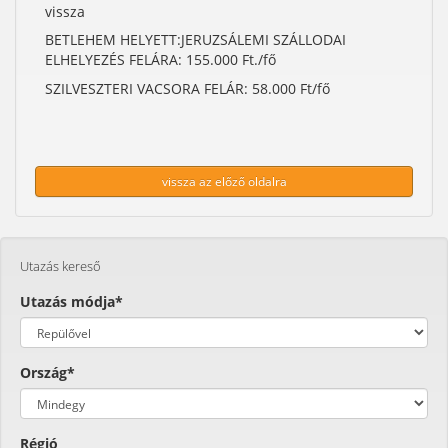
vissza
BETLEHEM HELYETT:JERUZSÁLEMI SZÁLLODAI
ELHELYEZÉS FELÁRA: 155.000 Ft./fő
SZILVESZTERI VACSORA FELÁR: 58.000 Ft/fő
vissza az előző oldalra
Utazás kereső
Utazás módja*
Ország*
Régió