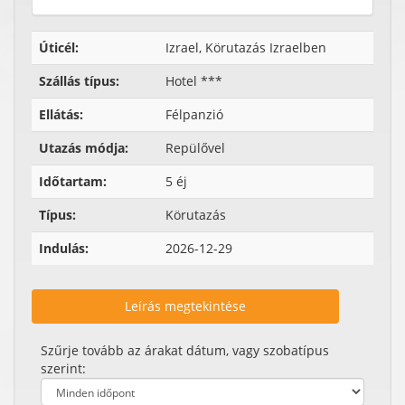
Úticél:
Izrael, Körutazás Izraelben
Szállás típus:
Hotel ***
Ellátás:
Félpanzió
Utazás módja:
Repülővel
Időtartam:
5 éj
Típus:
Körutazás
Indulás:
2026-12-29
Leírás megtekintése
Szűrje tovább az árakat dátum, vagy szobatípus
szerint: