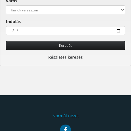
Város
Indulás
Keresés
Részletes keresés
Normál nézet