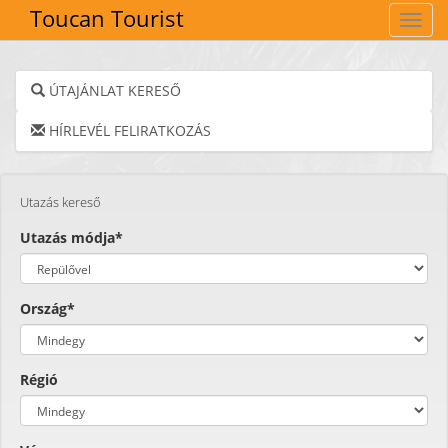
Toucan Tourist
Navig
ÚTAJÁNLAT KERESŐ
HÍRLEVÉL FELIRATKOZÁS
Utazás kereső
Utazás módja*
Ország*
Régió