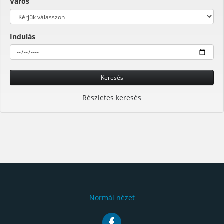
Város
Indulás
Keresés
Részletes keresés
Normál nézet