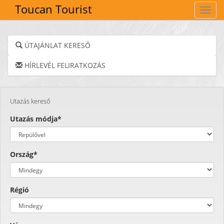
Toucan Tourist
Navig
ÚTAJÁNLAT KERESŐ
HÍRLEVÉL FELIRATKOZÁS
Utazás kereső
Utazás módja*
Ország*
Régió