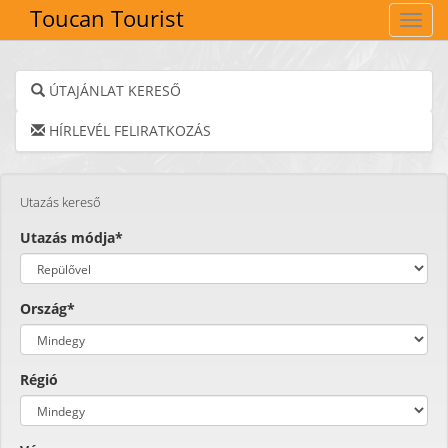
Toucan Tourist
Navig
ÚTAJÁNLAT KERESŐ
HÍRLEVÉL FELIRATKOZÁS
Utazás kereső
Utazás módja*
Ország*
Régió