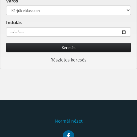
Város
Indulás
Keresés
Részletes keresés
Normál nézet