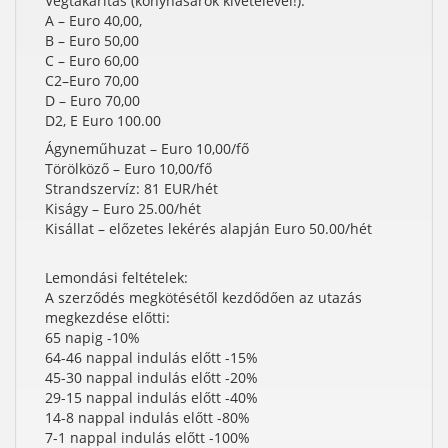
Végtakarítás (konyhasarok kivételével!):
A – Euro 40,00,
B – Euro 50,00
C – Euro 60,00
C2–Euro 70,00
D – Euro 70,00
D2, E Euro 100.00
Ágyneműhuzat – Euro 10,00/fő
Törölköző – Euro 10,00/fő
Strandszervíz: 81 EUR/hét
Kiságy – Euro 25.00/hét
Kisállat – előzetes lekérés alapján Euro 50.00/hét
Lemondási feltételek:
A szerződés megkötésétől kezdődően az utazás
megkezdése előtti:
65 napig -10%
64-46 nappal indulás előtt -15%
45-30 nappal indulás előtt -20%
29-15 nappal indulás előtt -40%
14-8 nappal indulás előtt -80%
7-1 nappal indulás előtt -100%