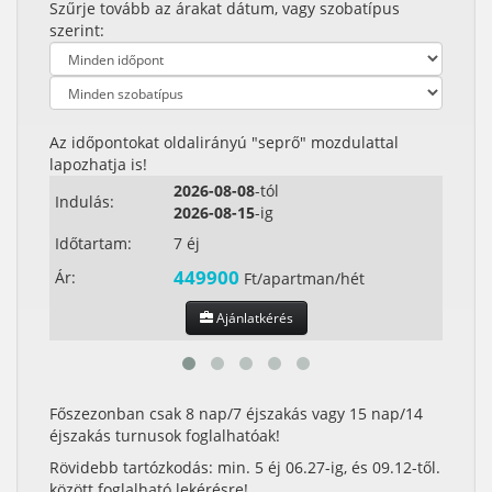
Szűrje tovább az árakat dátum, vagy szobatípus
szerint:
Az időpontokat oldalirányú "seprő" mozdulattal
lapozhatja is!
2026-08-08
-tól
Indulás:
Indul
2026-08-15
-ig
Időtartam:
7 éj
Időta
449900
Ár:
Ár:
Ft/apartman/hét
Ajánlatkérés
Főszezonban csak 8 nap/7 éjszakás vagy 15 nap/14
éjszakás turnusok foglalhatóak!
Rövidebb tartózkodás: min. 5 éj 06.27-ig, és 09.12-től.
között foglalható lekérésre!