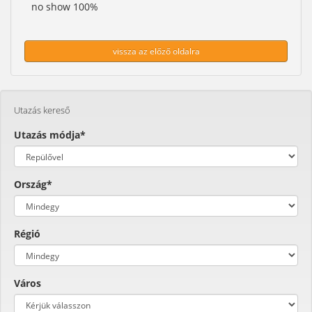
no show 100%
vissza az előző oldalra
Utazás kereső
Utazás módja*
Ország*
Régió
Város