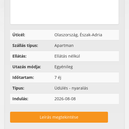
Úticél:
Olaszország, Észak-Adria
Szállás típus:
Apartman
Ellátás:
Ellátás nélkül
Utazás módja:
Egyénileg
Időtartam:
7 éj
Típus:
Üdülés - nyaralás
Indulás:
2026-08-08
Leírás megtekintése