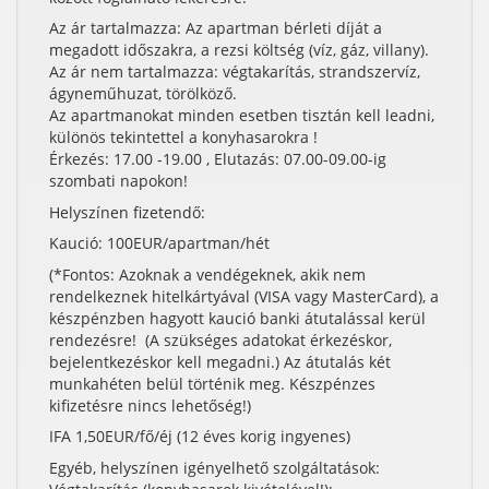
Az ár tartalmazza: Az apartman bérleti díját a
megadott időszakra, a rezsi költség (víz, gáz, villany).
Az ár nem tartalmazza: végtakarítás, strandszervíz,
ágyneműhuzat, törölköző.
Az apartmanokat minden esetben tisztán kell leadni,
különös tekintettel a konyhasarokra !
Érkezés: 17.00 -19.00 , Elutazás: 07.00-09.00-ig
szombati napokon!
Helyszínen fizetendő:
Kaució: 100EUR/apartman/hét
(*Fontos: Azoknak a vendégeknek, akik nem
rendelkeznek hitelkártyával (VISA vagy MasterCard), a
készpénzben hagyott kaució banki átutalással kerül
rendezésre! (A szükséges adatokat érkezéskor,
bejelentkezéskor kell megadni.) Az átutalás két
munkahéten belül történik meg. Készpénzes
kifizetésre nincs lehetőség!)
IFA 1,50EUR/fő/éj (12 éves korig ingyenes)
Egyéb, helyszínen igényelhető szolgáltatások: