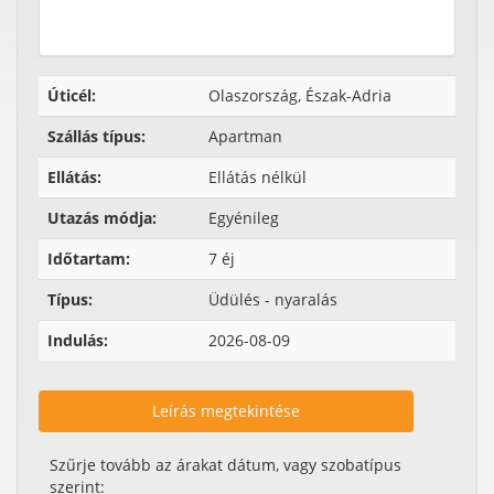
Úticél:
Olaszország, Észak-Adria
Szállás típus:
Apartman
Ellátás:
Ellátás nélkül
Utazás módja:
Egyénileg
Időtartam:
7 éj
Típus:
Üdülés - nyaralás
Indulás:
2026-08-09
Leírás megtekintése
Szűrje tovább az árakat dátum, vagy szobatípus
szerint: