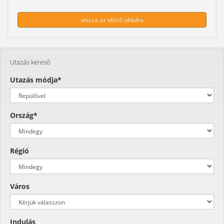
vissza az előző oldalra
Utazás kereső
Utazás módja*
Ország*
Régió
Város
Indulás