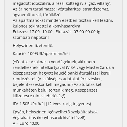
megadott időszakra, a rezsi költség (víz, gáz, villany).
Az ár nem tartalmazza: végtakarítás, strandszervíz,
ágyneműhuzat, törölköző.
Az apartmanokat minden esetben tisztán kell leadni,
különös tekintettel a konyhasarokra !
Érkezés: 17.00 -19.00 , Elutazás: 07.00-09.00-ig
szombati napokon!
Helyszínen fizetendő:
Kaució: 100EUR/apartman/hét
(*Fontos: Azoknak a vendégeknek, akik nem
rendelkeznek hitelkártyával (VISA vagy MasterCard), a
készpénzben hagyott kaució banki átutalással kerül
rendezésre! (A szükséges adatokat érkezéskor,
bejelentkezéskor kell megadni.) Az átutalás két
munkahéten belül történik meg. Készpénzes
kifizetésre nincs lehetőség!)
IFA 1,50EUR/fő/éj (12 éves korig ingyenes)
Egyéb, helyszínen igényelhető szolgáltatások:
Végtakarítás (konyhasarok kivételével!):
A – Euro 40,00,