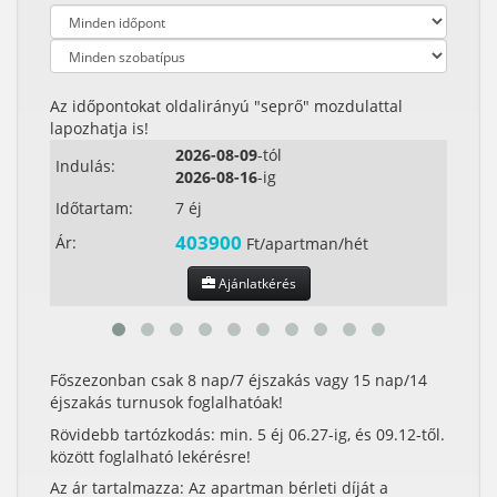
Az időpontokat oldalirányú "seprő" mozdulattal
lapozhatja is!
2026-08-09
-tól
Indulás:
Indul
2026-08-16
-ig
Időtartam:
7 éj
Időta
403900
Ár:
Ár:
Ft/apartman/hét
Ajánlatkérés
Főszezonban csak 8 nap/7 éjszakás vagy 15 nap/14
éjszakás turnusok foglalhatóak!
Rövidebb tartózkodás: min. 5 éj 06.27-ig, és 09.12-től.
között foglalható lekérésre!
Az ár tartalmazza: Az apartman bérleti díját a