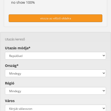
no show 100%
vissza az előző oldalra
Utazás kereső
Utazás módja*
Ország*
Régió
Város