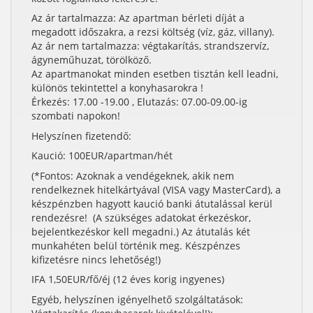
Az ár tartalmazza: Az apartman bérleti díját a
megadott időszakra, a rezsi költség (víz, gáz, villany).
Az ár nem tartalmazza: végtakarítás, strandszervíz,
ágyneműhuzat, törölköző.
Az apartmanokat minden esetben tisztán kell leadni,
különös tekintettel a konyhasarokra !
Érkezés: 17.00 -19.00 , Elutazás: 07.00-09.00-ig
szombati napokon!
Helyszínen fizetendő:
Kaució: 100EUR/apartman/hét
(*Fontos: Azoknak a vendégeknek, akik nem
rendelkeznek hitelkártyával (VISA vagy MasterCard), a
készpénzben hagyott kaució banki átutalással kerül
rendezésre! (A szükséges adatokat érkezéskor,
bejelentkezéskor kell megadni.) Az átutalás két
munkahéten belül történik meg. Készpénzes
kifizetésre nincs lehetőség!)
IFA 1,50EUR/fő/éj (12 éves korig ingyenes)
Egyéb, helyszínen igényelhető szolgáltatások: