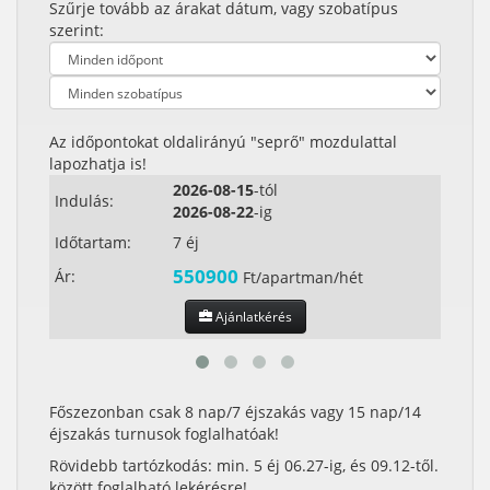
Szűrje tovább az árakat dátum, vagy szobatípus
szerint:
Az időpontokat oldalirányú "seprő" mozdulattal
lapozhatja is!
2026-08-15
-tól
Indulás:
Indul
2026-08-22
-ig
Időtartam:
7 éj
Időta
550900
Ár:
Ár:
Ft/apartman/hét
Ajánlatkérés
Főszezonban csak 8 nap/7 éjszakás vagy 15 nap/14
éjszakás turnusok foglalhatóak!
Rövidebb tartózkodás: min. 5 éj 06.27-ig, és 09.12-től.
között foglalható lekérésre!