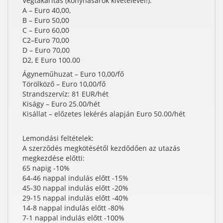
Végtakarítás (konyhasarok kivételével!):
A – Euro 40,00,
B – Euro 50,00
C – Euro 60,00
C2–Euro 70,00
D – Euro 70,00
D2, E Euro 100.00
Ágyneműhuzat – Euro 10,00/fő
Törölköző – Euro 10,00/fő
Strandszervíz: 81 EUR/hét
Kiságy – Euro 25.00/hét
Kisállat – előzetes lekérés alapján Euro 50.00/hét
Lemondási feltételek:
A szerződés megkötésétől kezdődően az utazás
megkezdése előtti:
65 napig -10%
64-46 nappal indulás előtt -15%
45-30 nappal indulás előtt -20%
29-15 nappal indulás előtt -40%
14-8 nappal indulás előtt -80%
7-1 nappal indulás előtt -100%