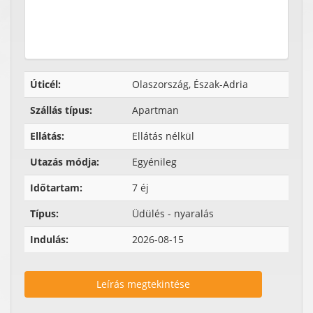
Úticél:
Olaszország, Észak-Adria
Szállás típus:
Apartman
Ellátás:
Ellátás nélkül
Utazás módja:
Egyénileg
Időtartam:
7 éj
Típus:
Üdülés - nyaralás
Indulás:
2026-08-15
Leírás megtekintése