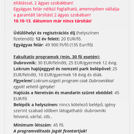
ellátással, 2 ágyas szobákban!
Egyágyas felár nélkül foglalható, amennyiben vállalja
a garantált társítást 2 ágyas szobában!
10.10-13
.
dátumon már nincs társítás!
Üdülőhelyi és regisztrációs díj
(helyszínen
fizetendő):
12 év felett:
20 EUR/fő.
Egyágyas felár
: 49 900 Ft/fő (135 Eur/fő)
Fakultatív programok (min. 30 fő esetén):
Dubrovnik:
30 EUR/felnőtt, 25 EUR/gyermek 12 évig.
Lokrum hajójeggyel és nemzeti park belépővel:
25
EUR/felnőtt, 10 EUR/gyermek 18 évig és diák.
Figyelem!
Lokrum-szigeti program csak Dubrovnikkal
együtt vehető igénybe!
Hajózás a Neretván és mandarin szüret ebéddel
: 45
EUR/fő
Belépők a helyszínen:
nincs kötelező belépő, igény
szerint szabad időben látogatható: dubrovniki
felvonó, várfal, stb..
Minimum létszám
: 45 fő.
A programváltozás jogát fenntartjuk!