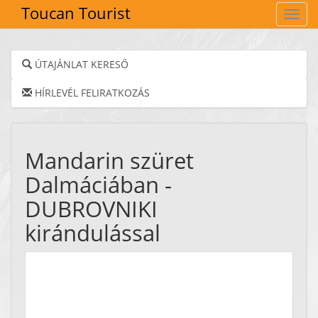
Toucan Tourist
Navig
ÚTAJÁNLAT KERESŐ
HÍRLEVÉL FELIRATKOZÁS
Mandarin szüret
Dalmáciában -
DUBROVNIKI
kirándulással