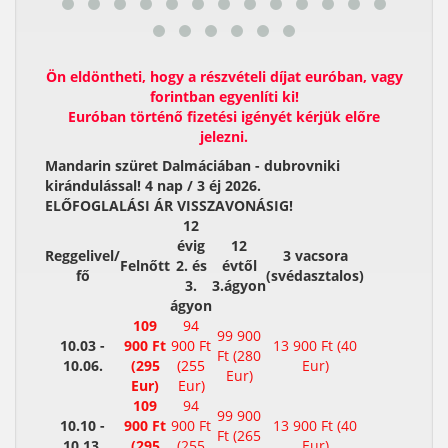
Ön eldöntheti, hogy a részvételi díjat euróban, vagy
forintban egyenlíti ki!
Euróban történő fizetési igényét kérjük előre
jelezni.
Mandarin szüret Dalmáciában - dubrovniki
kirándulással! 4 nap / 3 éj 2026.
ELŐFOGLALÁSI ÁR VISSZAVONÁSIG!
12
évig
12
Reggelivel/
3 vacsora
Felnőtt
2. és
évtől
fő
(svédasztalos)
3.
3.ágyon
ágyon
109
94
99 900
10.03 -
900 Ft
900 Ft
13 900 Ft (40
Ft (280
10.06.
(295
(255
Eur)
Eur)
Eur)
Eur)
109
94
99 900
10.10 -
900 Ft
900 Ft
13 900 Ft (40
Ft (265
10.13.
(295
(255
Eur)