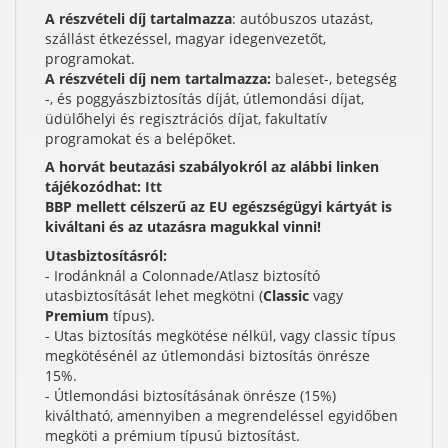
A részvételi díj tartalmazza
: autóbuszos utazást,
szállást étkezéssel, magyar idegenvezetőt,
programokat.
A részvételi díj nem tartalmazza:
baleset-, betegség
-, és poggyászbiztosítás díját, útlemondási díjat,
üdülőhelyi és regisztrációs díjat, fakultatív
programokat és a belépőket.
A horvát beutazási szabályokról az alábbi linken
tájékozódhat:
Itt
BBP mellett célszerű az EU egészségügyi kártyát is
kiváltani és az utazásra magukkal vinni!
Utasbiztosításról:
- Irodánknál a Colonnade/Atlasz biztosító
utasbiztosítását lehet megkötni (
Classic
vagy
Premium
típus).
- Utas biztosítás megkötése nélkül, vagy classic típus
megkötésénél az útlemondási biztosítás önrésze
15%.
- Útlemondási biztosításának önrésze (15%)
kiváltható, amennyiben a megrendeléssel egyidőben
megköti a prémium típusú biztosítást.