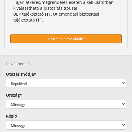
- ajánlatkérés/megrendelés esetén a kalkulátorban
kiválasztható a biztosítás típusa!
BBP tájékoztató
ITT
, Útlemondási biztosítási
tájékoztató
ITT
.
vissza az előző oldalra
Utazás kereső
Utazás módja*
Ország*
Régió