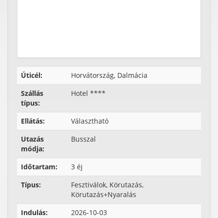
Úticél:
Horvátország, Dalmácia
Szállás
Hotel ****
típus:
Ellátás:
Választható
Utazás
Busszal
módja:
Időtartam:
3 éj
Típus:
Fesztiválok, Körutazás,
Körutazás+Nyaralás
Indulás:
2026-10-03