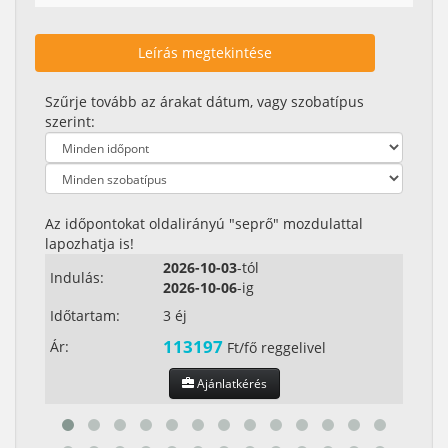
Leírás megtekintése
Szűrje tovább az árakat dátum, vagy szobatípus
szerint:
Az időpontokat oldalirányú "seprő" mozdulattal
lapozhatja is!
2026-10-03
-tól
Indulás:
Indul
2026-10-06
-ig
Időtartam:
3 éj
Időta
113197
Ár:
Ár:
Ft/fő reggelivel
Ajánlatkérés