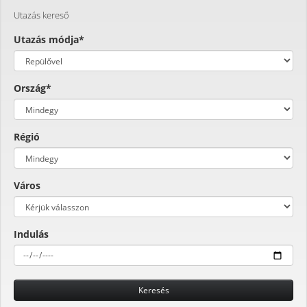
Utazás kereső
Utazás módja*
Ország*
Régió
Város
Indulás
Keresés