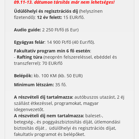
09.11-13. dátumon társítás már nem lehetséges!
Üdülőhelyi és regisztrációs díj
(helyszínen
fizetendő):
12 év felett:
15 EUR/fő.
Audio guide:
2 250 Ft/fő (6 Eur)
Egyágyas felár
: 14 900 Ft/fő (40 Eur/fő).
Fakultatív program min 6 fő esetén
:
-
Rafting túra
(neoprén felszereléssel, ebéddel és
transzferrel): 70 EUR/fő
Belépők:
kb. 100 KM (kb. 50 EUR)
Minimum létszám:
35 fő.
A részvételi díj tartalmazza:
autóbuszos utazást, 2 éj
szállást étkezéssel, programokat, magyar
idegenvezetőt.
A részvételi díj nem tartalmazza:
baleset-,
betegség-, és poggyászbiztosítás díját, útlemondási
biztosítás díját , üdülőhelyi és regisztrációs díjat,
fakultatív programot és belépőket.