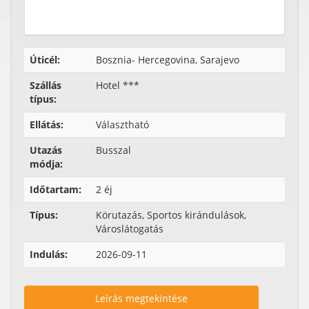
Úticél:
Bosznia- Hercegovina, Sarajevo
Szállás
Hotel ***
típus:
Ellátás:
Választható
Utazás
Busszal
módja:
Időtartam:
2 éj
Típus:
Körutazás, Sportos kirándulások,
Városlátogatás
Indulás:
2026-09-11
Leírás megtekintése