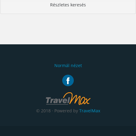
Részletes keresés
Normál nézet
© 2018 · Powered by
TravelMax