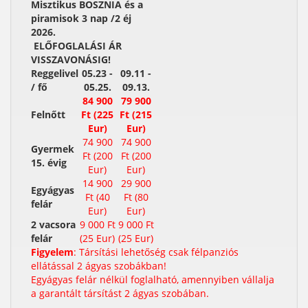
Misztikus BOSZNIA és a
piramisok 3 nap /2 éj
2026.
ELŐFOGLALÁSI ÁR
VISSZAVONÁSIG!
Reggelivel
05.23 -
09.11 -
/ fő
05.25.
09.13.
84 900
79 900
Felnőtt
Ft (225
Ft (215
Eur)
Eur)
74 900
74 900
Gyermek
Ft (200
Ft (200
15. évig
Eur)
Eur)
14 900
29 900
Egyágyas
Ft (40
Ft (80
felár
Eur)
Eur)
2 vacsora
9 000 Ft
9 000 Ft
felár
(25 Eur)
(25 Eur)
Figyelem
: Társítási lehetőség csak félpanziós
ellátással 2 ágyas szobákban!
Egyágyas felár nélkül foglalható, amennyiben vállalja
a garantált társítást 2 ágyas szobában.