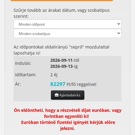
Szűrje tovább az árakat dátum, vagy szobatípus
szerint:
Az időpontokat oldalirányú "seprő" mozdulattal
lapozhatja is!
2026-09-11
-tól
Indulás:
2026-09-13
-ig
Időtartam:
2 éj
82297
Ár:
Ft/fő reggelivel
Ajánlatkérés
Ön eldöntheti, hogy a részvételi díjat euróban, vagy
forintban egyenlíti ki!
Euróban történő fizetési igényét kérjük előre
jelezni.