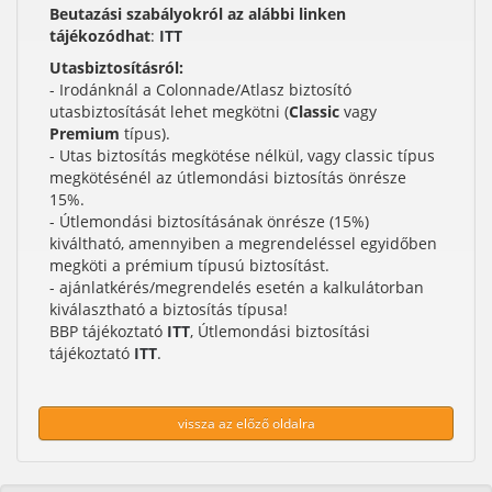
Beutazási szabályokról az alábbi linken
tájékozódhat
:
ITT
Utasbiztosításról:
- Irodánknál a Colonnade/Atlasz biztosító
utasbiztosítását lehet megkötni (
Classic
vagy
Premium
típus).
- Utas biztosítás megkötése nélkül, vagy classic típus
megkötésénél az útlemondási biztosítás önrésze
15%.
- Útlemondási biztosításának önrésze (15%)
kiváltható, amennyiben a megrendeléssel egyidőben
megköti a prémium típusú biztosítást.
- ajánlatkérés/megrendelés esetén a kalkulátorban
kiválasztható a biztosítás típusa!
BBP tájékoztató
ITT
, Útlemondási biztosítási
tájékoztató
ITT
.
vissza az előző oldalra