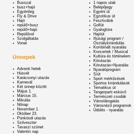
Busszal
1 napos utak
busz+hajó
Belépőjegy
Egyénileg
Egyéni út
Fly & Drive
Egzotikus út
Hajó
Fesztiválok
repülő+busz
Golfút
repülő+hajó
Gyalogtúra
Repülővel
Hajóút
Szolgáltatás
Ifjúsági program /
Vonat
Osztálykirándulás
Kombinált nyaralás
Koncertek / Musical
Kultúra és történelem
Ünnepek
Körutazás
Körutazás+Nyaralás
Adventi hetek
Nyaralóprogram
Húsvét
Síút
Karácsonyi utazás
Sport mérkőzések
Karnevál
Sportos kirándulások
Két ünnep között
Tematikus út
Május 1.
Tengerparti esküvő
Március 15.
Természeti csodák
Mikulás
Városlátogatás
Nőnap
Városnéző programok
November 1.
Üdülés - nyaralás
Október 23.
Pünkösdi utazás
Szilveszter
Tavaszi szünet
Valentin nap