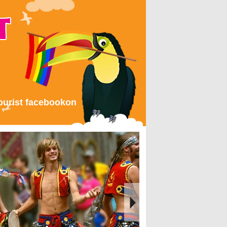
ourist facebookon
1
2
3
4
5
6
7
8