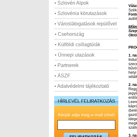
• Szlovén Alpok
Válas
Széke
• Szlovénia körutazások
Font
autó
• Városlátogatások repülővel
Időpo
Szep
• Csehország
Októ
• Külföldi csillagtúrák
PRO
• Ünnepi utazások
1. na
Indu
szec
• Partnerek
bűvöl
helyi
• ÁSZF
sétál
2. na
• Adatvédelmi tájékoztató
Regg
jegy
erdőn
Leer
káprá
(belé
Kérjük adja meg e-mail címét
gazd
ideg
megkó
szál
3. n