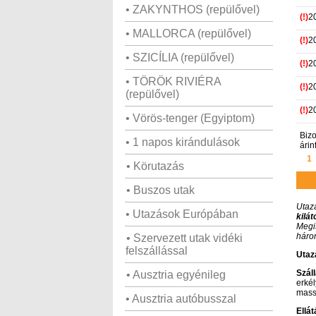
• ZAKYNTHOS (repülővel)
(!)
2
• MALLORCA (repülővel)
(!)
2
• SZICÍLIA (repülővel)
(!)
2
• TÖRÖK RIVIÉRA
(!)
2
(repülővel)
(!)
2
• Vörös-tenger (Egyiptom)
Bizo
• 1 napos kirándulások
árin
1
• Körutazás
• Buszos utak
Utaz
• Utazások Európában
kilát
Megi
háro
• Szervezett utak vidéki
felszállással
Utaz
Szál
• Ausztria egyénileg
erkél
mass
• Ausztria autóbusszal
Ellát