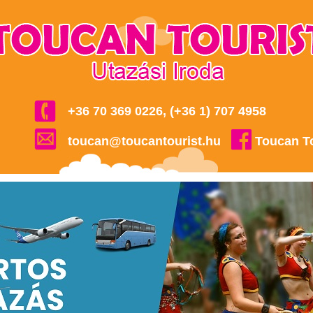
+36 70 369 0226, (+36 1) 707 4958
toucan@toucantourist.hu
Toucan T