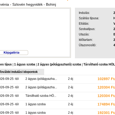
vénia - Szlovén hegyvidék - Bohinj
Indulás:
Szállás típusa:
H
Ellátás:
Szobatípus:
Utazás:
Időtartam:
2
Útazonosító:
es típus
|
1 ágyas szoba
|
2 ágyas (pótágyazható) szoba
|
Társítható szoba H
További indulási idopontok
102897 Ft/
026-09-25 -tól
2 ágyas (pótágyazha...
2 éj
120304 Ft/
026-09-25 -tól
2 ágyas (pótágyazha...
2 éj
120304 Ft/
026-09-25 -tól
Társítható szoba HÖ...
2 éj
174894 Ft/
026-09-25 -tól
1 ágyas szoba
2 éj
192301 Ft/
026-09-25 -tól
1 ágyas szoba
2 éj