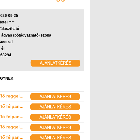
2026-09-25
otel ****
Választható
2 ágyas (pótágyazható) szoba
Busszal
 éj
468294
ÖLGYNEK
fő reggel...
fő félpan...
fő félpan...
fő reggel...
fő félpan...