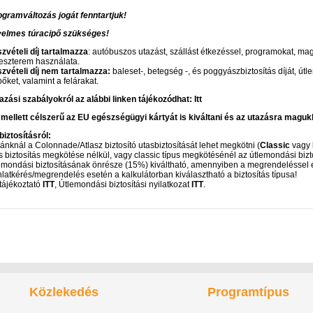
ogramváltozás jogát fenntartjuk!
elmes túracipő szükséges!
zvételi díj tartalmazza
: autóbuszos utazást, szállást étkezéssel, programokat, ma
neszterem használata.
szvételi díj nem tartalmazza:
baleset-, betegség -, és poggyászbiztosítás díját, útle
őket, valamint a felárakat.
azási szabályokról az alábbi linken tájékozódhat:
Itt
mellett célszerű az EU egészségügyi kártyát is kiváltani és az utazásra magukk
biztosításról:
dánknál a Colonnade/Atlasz biztosító utasbiztosítását lehet megkötni (
Classic
vagy
s biztosítás megkötése nélkül, vagy classic típus megkötésénél az útlemondási bi
lemondási biztosításának önrésze (15%) kiváltható, amennyiben a megrendeléssel e
nlatkérés/megrendelés esetén a kalkulátorban kiválasztható a biztosítás típusa!
tájékoztató
ITT
, Útlemondási biztosítási nyilatkozat
ITT
.
Közlekedés
Programtípus