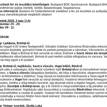
ztható fel- és leszállási lehetőségek
: Budapest BOK Sportcsarnok, Budapest BAH
sfehérvár (pálya mellett), Siófok, Balatonboglár, Nagykanizsa.
os információ
: Budaörs és Székesfehérvár esetében a fel-,és leszállás az autópály
busz menetirányának megfelelő oldalon!
ntok 2026. 3 nap / 2 éj:
tember 25 - 29.
ber 09 - 11.
GRAM:
p: Ljubljana, Bohinji-tó
lás reggel 6.00 órakor Budapestről. Délutáni órákban Szlovénia fővárosába érkezü
essziós épületek, gyönyörű hidak és parkok pompáznak a városban. Városnézés után
etében. Majd a Bohinji-tó felé vesszük az irányt. Elsőnek a
Szent János
kis temp
 építkezési stílust képviseli. Bohinji-tó part melleti szállás elfoglalása és vacsora. 
hat még egyet a tó partján!
p: Bohinji-tó, hajókázás, Savica vízesés, Vogel kilátó, Bledi-tó
eli után a szépséges Júlia-Alpok szívében rejlő
Bohinji-tó
val és környékével ismer
ében, a
Savica vízesés
látogatása (belépős), aki bírja a lépcsőzést, idegenvezetőn
 át felmehetünk a kilátóhoz, hogy lássuk és kedvünkre fotózhassuk a Sava egyik for
eszkedve a
Vogel
felé vesszük az irányt (belépős). A kabinos felvonókkal felmegyü
zatos, mintha a világ tetején lennénk, úgy tárulnak elénk a triglávi hegyek, csúcsok
pős),
átszeljük a Bohinji-tavat
, így a tó vízéről is megcsodálhatjuk a táj páratlan
ag történelmével. Hajókázás után buszunkkal a csodaszép
Bledi-tóhoz
érkezünk. I
envezetőnkkel a csodás tó partján. Szabad idő keretében mindenki kedve szerint 
stolhatja a messzi földön híres bledi krémest. Visszatérve a szállásra, sétálhatunk
loda fedett medencéiben.
ap: Vintgar szurdok, Skofja Loka