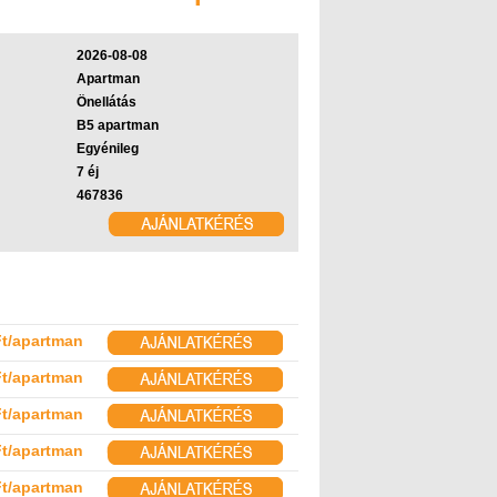
2026-08-08
Apartman
Önellátás
B5 apartman
Egyénileg
7 éj
467836
Ft/apartman
Ft/apartman
Ft/apartman
Ft/apartman
Ft/apartman