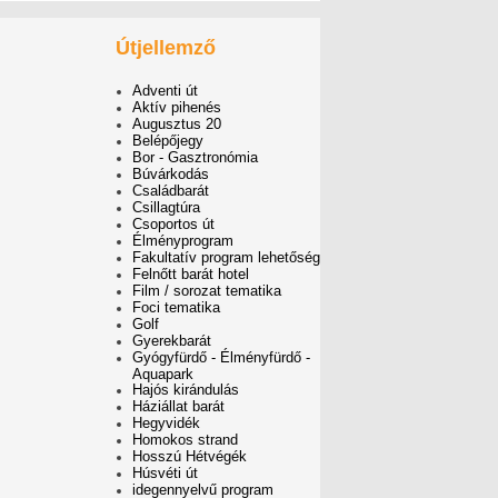
Útjellemző
Adventi út
Aktív pihenés
Augusztus 20
Belépőjegy
Bor - Gasztronómia
Búvárkodás
Családbarát
Csillagtúra
Csoportos út
Élményprogram
Fakultatív program lehetőség
Felnőtt barát hotel
Film / sorozat tematika
Foci tematika
Golf
Gyerekbarát
Gyógyfürdő - Élményfürdő -
Aquapark
Hajós kirándulás
Háziállat barát
Hegyvidék
Homokos strand
Hosszú Hétvégék
Húsvéti út
idegennyelvű program