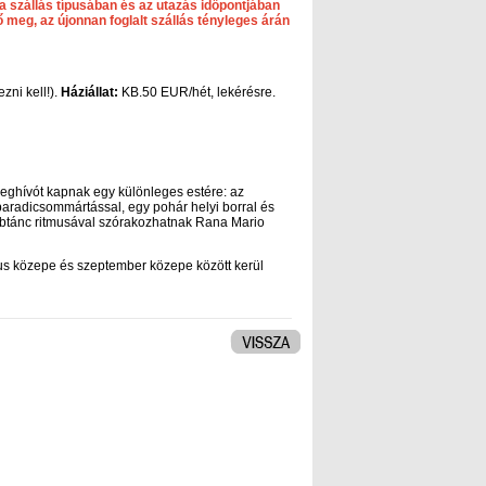
llás típusában és az utazás időpontjában
 meg, az újonnan foglalt szállás tényleges árán
ezni kell!).
Háziállat:
KB.50 EUR/hét, lekérésre.
meghívót kapnak egy különleges estére: az
 paradicsommártással, egy pohár helyi borral és
babtánc ritmusával szórakozhatnak Rana Mario
us közepe és szeptember közepe között kerül