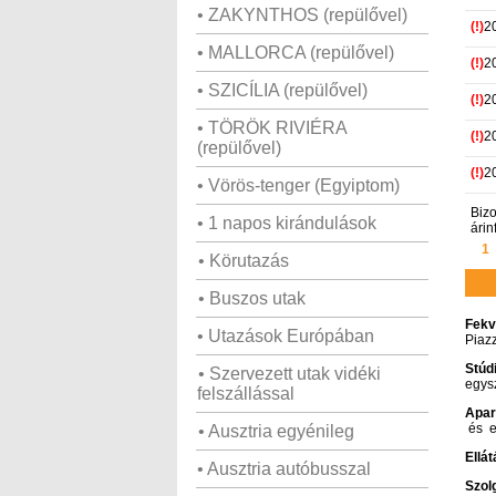
• ZAKYNTHOS (repülővel)
(!)
2
• MALLORCA (repülővel)
(!)
2
• SZICÍLIA (repülővel)
(!)
2
• TÖRÖK RIVIÉRA
(!)
2
(repülővel)
(!)
2
• Vörös-tenger (Egyiptom)
Bizo
• 1 napos kirándulások
árin
1
• Körutazás
• Buszos utak
Fekv
• Utazások Európában
Piazz
Stúd
• Szervezett utak vidéki
egysz
felszállással
Apar
és e
• Ausztria egyénileg
Ellát
• Ausztria autóbusszal
Szol