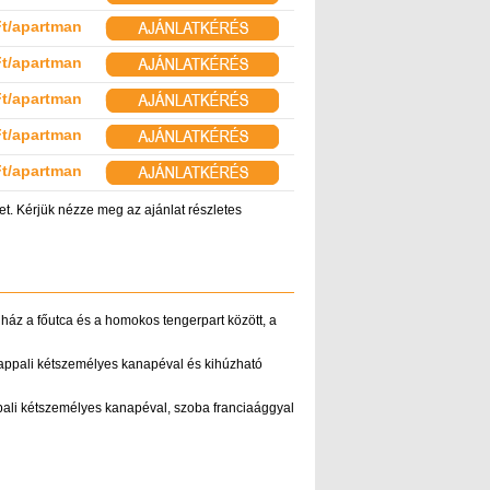
Ft/apartman
Ft/apartman
Ft/apartman
Ft/apartman
Ft/apartman
t. Kérjük nézze meg az ajánlat részletes
ház a főutca és a homokos tengerpart között, a
nappali kétszemélyes kanapéval és kihúzható
ali kétszemélyes kanapéval, szoba franciaággyal