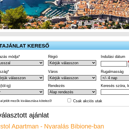
TAJÁNLAT KERESŐ
azás módja*
Régió
Indulási dátum
szág*
Város
Rugalmasság
(tól-ig)
Rendezés
Keresés szóra, k
Csak akciós utak
-al jelölt mezők kiválasztása kötelező!
választott ajánlat
istol Apartman - Nyaralás Bibione-ban