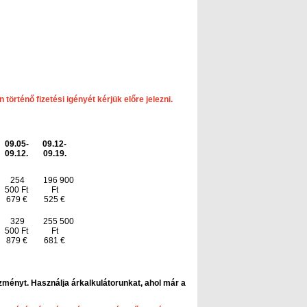
 történő fizetési igényét kérjük előre jelezni.
09.05-
09.12-
09.12.
09.19.
254
196 900
500 Ft
Ft
679 €
525 €
329
255 500
500 Ft
Ft
879 €
681 €
ezményt. Használja árkalkulátorunkat,
ahol már a