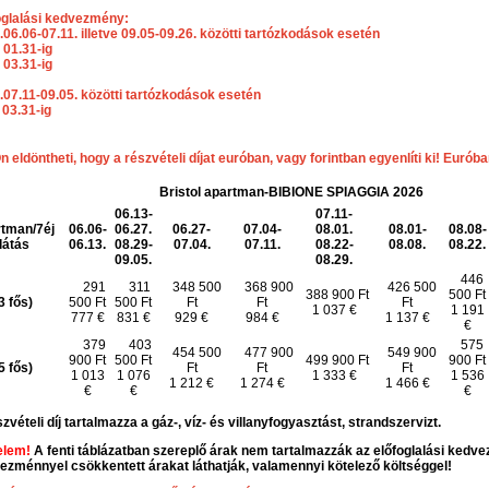
oglalási kedvezmény:
.06.06-07.11. illetve 09.05-09.26. közötti tartózkodások esetén
 01.31-ig
 03.31-ig
.07.11-09.05. közötti tartózkodások esetén
03.31-ig
n eldöntheti, hogy a részvételi díjat euróban, vagy forintban egyenlíti ki! Euróban
Bristol apartman-BIBIONE SPIAGGIA 2026
06.13-
07.11-
tman/7éj
06.06-
06.27.
06.27-
07.04-
08.01.
08.01-
08.08-
látás
06.13.
08.29-
07.04.
07.11.
08.22-
08.08.
08.22.
09.05.
08.29.
446
291
311
348 500
368 900
426 500
388 900 Ft
500 Ft
3 fős)
500 Ft
500 Ft
Ft
Ft
Ft
1 037 €
1 191
777 €
831 €
929 €
984 €
1 137 €
€
379
403
575
454 500
477 900
549 900
900 Ft
500 Ft
499 900 Ft
900 Ft
5 fős)
Ft
Ft
Ft
1 013
1 076
1 333 €
1 536
1 212 €
1 274 €
1 466 €
€
€
€
zvételi díj tartalmazza a gáz-, víz- és villanyfogyasztást, strandszervizt.
elem!
A fenti táblázatban szereplő árak nem tartalmazzák az előfoglalási kedv
ezménnyel csökkentett árakat láthatják, valamennyi kötelező költséggel!