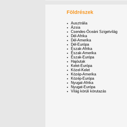
Földrészek
Ausztrália
Ázsia
Csendes-Óceáni Szigetvilág
Dél-Afrika
Dél-Amerika
Dél-Európa
Észak-Afrika
Észak-Amerika
Észak-Európa
Hajóutak
Kelet-Európa
Közel-Kelet
Közép-Amerika
Közép-Európa
Nyugat-Afrika
Nyugat-Európa
Világ körüli körutazás