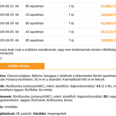
514897 
026-08-22 -tól
B5 apartman
7 éj
320845 
026-08-29 -tól
A3 apartman
7 éj
415605 
026-08-29 -tól
B5 apartman
7 éj
262135 
026-09-05 -tól
A3 apartman
7 éj
339385 
026-09-05 -tól
B5 apartman
7 éj
nyos árak csak a szállásra vonatkoznak, vagy nem tartalmaznak minden útiköltsége
formációit.
2
Szállás leírása
ése:
Olaszországban, Bibione Spiaggia-n található a kétemeletes Bristol apartman
ale Fontana közelében, 50 m-re a strandtól. A termálfürdő 600 m-re fekszik.
iók:
/fürdőszoba (zuhanyzó/WC), mikró, kávéfőző, légkondícionálás/:
A3
(2-3 fős, 
emélyes ággyal, főzőfülke, kis erkély.
tmanok:
/fürdőszoba (zuhanyzó/WC), mikró, kávéfőző, légkondícionálás/:
B5:
napp
gyszemélyes ággyal, főzősarok, fürdőszoba, terasz.
ás:
önellátás.
gáltatások:
lift, parkoló.
Háziállat
: megengedett.