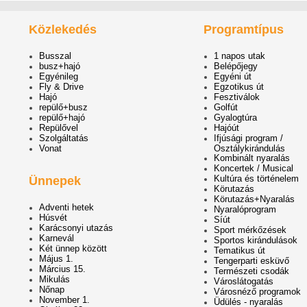
Közlekedés
Programtípus
Busszal
1 napos utak
busz+hajó
Belépőjegy
Egyénileg
Egyéni út
Fly & Drive
Egzotikus út
Hajó
Fesztiválok
repülő+busz
Golfút
repülő+hajó
Gyalogtúra
Repülővel
Hajóút
Szolgáltatás
Ifjúsági program /
Vonat
Osztálykirándulás
Kombinált nyaralás
Koncertek / Musical
Kultúra és történelem
Ünnepek
Körutazás
Körutazás+Nyaralás
Adventi hetek
Nyaralóprogram
Húsvét
Síút
Karácsonyi utazás
Sport mérkőzések
Karnevál
Sportos kirándulások
Két ünnep között
Tematikus út
Május 1.
Tengerparti esküvő
Március 15.
Természeti csodák
Mikulás
Városlátogatás
Nőnap
Városnéző programok
November 1.
Üdülés - nyaralás