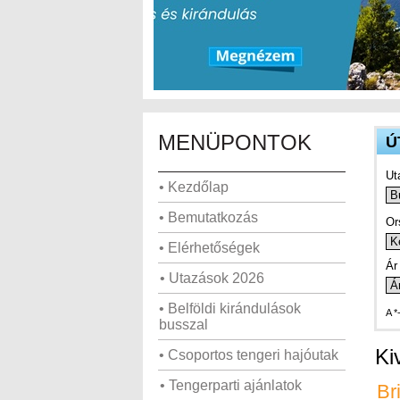
MENÜPONTOK
Ú
Ut
• Kezdőlap
• Bemutatkozás
Or
• Elérhetőségek
Ár 
• Utazások 2026
• Belföldi kirándulások
A *
busszal
Ki
• Csoportos tengeri hajóutak
• Tengerparti ajánlatok
Br