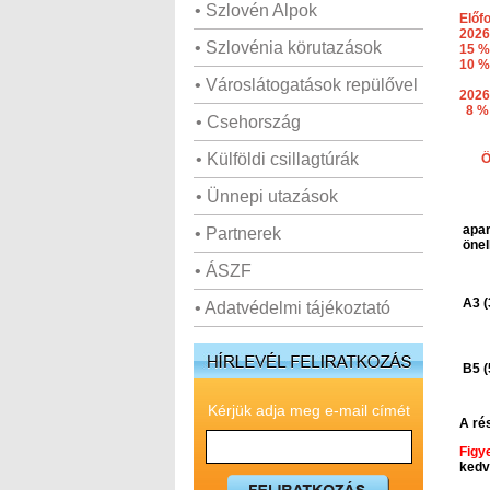
• Szlovén Alpok
Előf
2026
• Szlovénia körutazások
15 %
10 %
• Városlátogatások repülővel
2026
8 % 
• Csehország
• Külföldi csillagtúrák
Ö
• Ünnepi utazások
apar
• Partnerek
önel
• ÁSZF
A3 (
• Adatvédelmi tájékoztató
B5 (
Kérjük adja meg e-mail címét
A rés
Figy
kedv