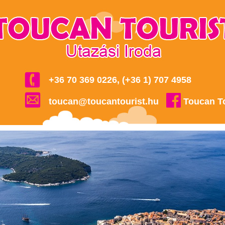
+36 70 369 0226, (+36 1) 707 4958
toucan@toucantourist.hu
Toucan T