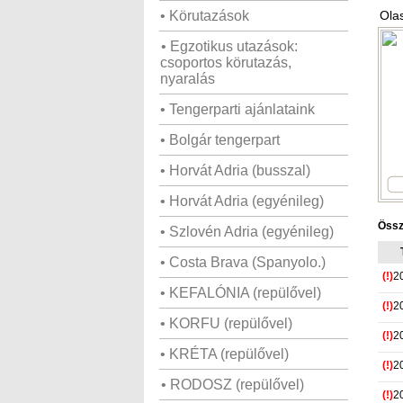
• Körutazások
Ola
• Egzotikus utazások:
csoportos körutazás,
nyaralás
• Tengerparti ajánlataink
• Bolgár tengerpart
• Horvát Adria (busszal)
• Horvát Adria (egyénileg)
Össz
• Szlovén Adria (egyénileg)
• Costa Brava (Spanyolo.)
(!)
2
• KEFALÓNIA (repülővel)
(!)
2
• KORFU (repülővel)
(!)
2
• KRÉTA (repülővel)
(!)
2
• RODOSZ (repülővel)
(!)
2