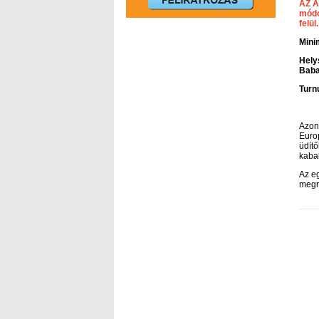
AZ A
módo
felül.
Mini
Hely
Bab
Turn
Azon
Europ
üdítő
kabal
Az e
megr