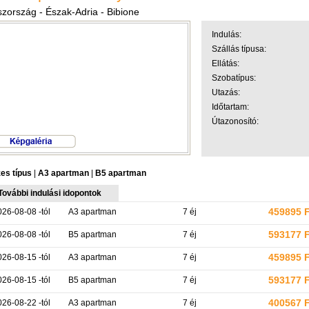
szország - Észak-Adria - Bibione
Indulás:
Szállás típusa:
Ellátás:
Szobatípus:
Utazás:
Időtartam:
Útazonosító:
es típus
|
A3 apartman
|
B5 apartman
További indulási idopontok
459895 
026-08-08 -tól
A3 apartman
7 éj
593177 
026-08-08 -tól
B5 apartman
7 éj
459895 
026-08-15 -tól
A3 apartman
7 éj
593177 
026-08-15 -tól
B5 apartman
7 éj
400567 
026-08-22 -tól
A3 apartman
7 éj