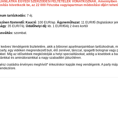
JÁNLATRA EGYEDI SZERZŐDÉSI FELTÉTELEK VONATKOZNAK. Amennyiben a szá
sítás következik be, az 22 000 Ft/szoba vagy/apartman módosítási díjért tehető
mum tartózkodás:
7 éj.
színen fizetendő:
Kaució
: 100 EUR/ap.
Ágyneműhuzat
: 11 EUR/fő (foglaláskor jel
aágy
: 35 EUR/7éj.
Üdülőhelyi díj:
kb. 1 EUR/fő/éj 2 éves kortól
usváltás:
szombat.
 kedves Vendégeink tiszteletére, akik a bibionei apartmanjainkban tartózkodnak, 
arty, egy vidéken megrendezett buli, élő zenével, tánccal, spagetti bolognai vagy
kkel. Míg az idősebbek megkóstolják a helyi specialitásokat, addig a kisebbek a 
ánkkal és aminátorainkkal a nagy szabadtéri játszótéren.
gész családra érvényes meghívót* érkezéskor kapják meg vendégeink. A party máj
endezésre.