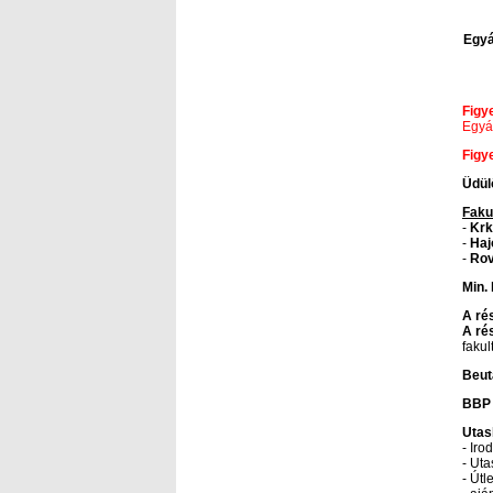
Egyá
Figy
Egyág
Figy
Üdülő
Faku
-
Krk
-
Haj
-
Rovi
Min. 
A rés
A ré
fakul
Beut
BBP 
Utas
- Iro
- Uta
- Út