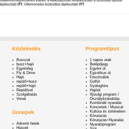
nlatkérés/megrendelés esetén a kalkulátorban kiválasztható a biztosítás típusa!
tájékoztató
ITT
, Útlemondási biztosítási tájékoztató
ITT
.
Közlekedés
Programtípus
Busszal
1 napos utak
busz+hajó
Belépőjegy
Egyénileg
Egyéni út
Fly & Drive
Egzotikus út
Hajó
Fesztiválok
repülő+busz
Golfút
repülő+hajó
Gyalogtúra
Repülővel
Hajóút
Szolgáltatás
Ifjúsági program /
Vonat
Osztálykirándulás
Kombinált nyaralás
Koncertek / Musical
Kultúra és történelem
Ünnepek
Körutazás
Körutazás+Nyaralás
Adventi hetek
Nyaralóprogram
Húsvét
Síút