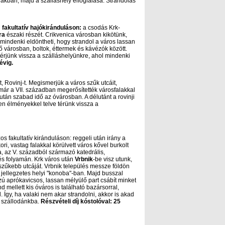
rákban, majd a szálláshely elfoglalása. Strandolás
n
fakultatív hajókiránduláson:
a csodás Krk-
ra
északi részét. Crikvenica városban kikötünk,
 mindenki eldöntheti, hogy strandol a város lassan
ő városban, boltok, éttermek és kávézók között.
érjünk vissza a szálláshelyünkre, ahol mindenki
 évig.
, Rovinj-t. Megismerjük a város szűk utcáit,
már a VII. században megerősítették városfalakkal
után szabad idő az óvárosban. A délutánt a rovinji
len élményekkel telve térünk vissza a
s fakultatív kiránduláson: reggeli után irány a
ori, vastag falakkal körülvett város kővel burkolt
a, az V. századból származó katedrális,
és folyamán. Krk város után
Vrbnik
-be visz utunk,
űkebb utcáját. Vrbnik település messze földön
jellegzetes helyi "konoba"-ban. Majd busszal
zú aprókavicsos, lassan mélyülő part csábít minket
d mellett kis óváros is található bazársorral,
 Így, ha valaki nem akar strandolni, akkor is akad
k szállodánkba.
Részvételi díj kóstolóval: 25