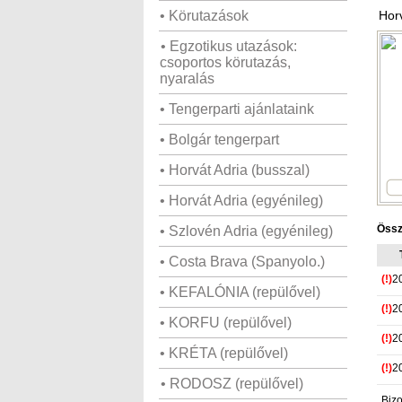
• Körutazások
Horv
• Egzotikus utazások:
csoportos körutazás,
nyaralás
• Tengerparti ajánlataink
• Bolgár tengerpart
• Horvát Adria (busszal)
• Horvát Adria (egyénileg)
Össz
• Szlovén Adria (egyénileg)
• Costa Brava (Spanyolo.)
(!)
2
• KEFALÓNIA (repülővel)
(!)
2
• KORFU (repülővel)
(!)
2
• KRÉTA (repülővel)
(!)
2
• RODOSZ (repülővel)
Bizo