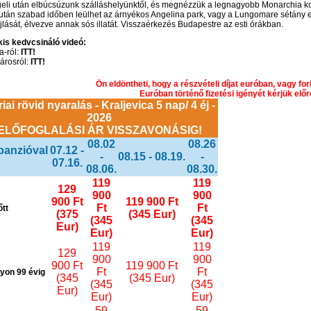
eli után elbúcsúzunk szálláshelyünktől, és megnézzük a legnagyobb Monarchia ko
után szabad időben leülhet az árnyékos Angelina park, vagy a Lungomare sétány eg
lását, élvezve annak sós illatát. Visszaérkezés Budapestre az esti órákban.
kis kedvcsináló videó:
-ról:
ITT!
árosról:
ITT!
Ön eldöntheti, hogy a részvételi díjat euróban, vagy for
Euróban történő fizetési igényét kérjük előre
iai rövid nyaralás - Kraljevica 5 nap/ 4 éj -
2026
ELŐFOGLALÁSI ÁR VISSZAVONÁSIG!
08.02
08.26
panzióval
07.12 -
-
08.15 - 08.19.
-
07.16.
08.06.
08.30.
119
119
129
900
900
900 Ft
119 900 Ft
Ft
Ft
őtt
(375
(345 Eur)
(345
(345
Eur)
Eur)
Eur)
119
119
129
900
900
900 Ft
119 900 Ft
Ft
Ft
gyon 99 évig
(345
(345 Eur)
(345
(345
Eur)
Eur)
Eur)
59
59