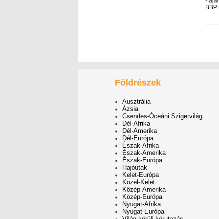
- ajá
BBP 
Földrészek
Ausztrália
Ázsia
Csendes-Óceáni Szigetvilág
Dél-Afrika
Dél-Amerika
Dél-Európa
Észak-Afrika
Észak-Amerika
Észak-Európa
Hajóutak
Kelet-Európa
Közel-Kelet
Közép-Amerika
Közép-Európa
Nyugat-Afrika
Nyugat-Európa
Világ körüli körutazás