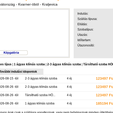
átország - Kvarner-öböl - Kraljevica
Indulás:
Szállás típusa:
Ellátás:
Szobatípus:
Utazás:
Időtartam:
Útazonosító:
es típus
|
1 ágyas klímás szoba
|
2-3 ágyas klímás szoba
|
Társítható szoba 
További indulási idopontok
123497 Ft/
026-08-15 -tól
2-3 ágyas klímás szoba
4 éj
123497 Ft/
026-08-26 -tól
2-3 ágyas klímás szoba
4 éj
123497 Ft/
026-08-26 -tól
Társítható szoba HÖ...
4 éj
185194 Ft/
026-08-26 -tól
1 ágyas klímás szoba
4 éj
nyos árak csak a szállásra vonatkoznak, vagy nem tartalmaznak minden útiköltsége