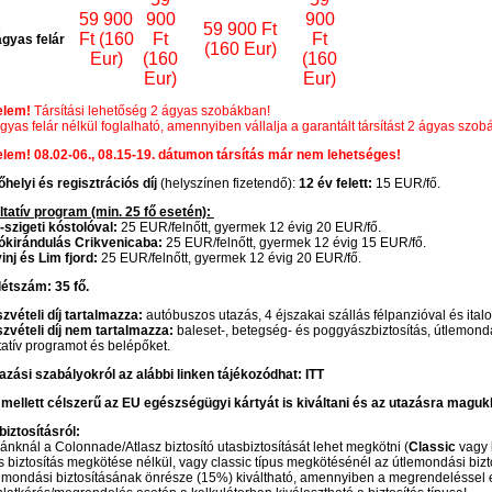
59 900
900
900
59 900 Ft
Ft (160
Ft
Ft
gyas felár
(160 Eur)
Eur)
(160
(160
Eur)
Eur)
elem!
Társítási lehetőség 2 ágyas szobákban!
yas felár nélkül foglalható, amennyiben vállalja a garantált társítást 2 ágyas szo
elem! 08.02-06., 08.15-19. dátumon társítás már nem lehetséges!
helyi és regisztrációs díj
(helyszínen fizetendő):
12 év felett:
15 EUR/fő.
ltatív program (min. 25 fő esetén):
-szigeti kóstolóval:
25 EUR/felnőtt, gyermek 12 évig 20 EUR/fő.
ókirándulás Crikvenicaba:
25 EUR/felnőtt, gyermek 12 évig 15 EUR/fő.
nj és Lim fjord:
25 EUR/felnőtt, gyermek 12 évig 20 EUR/fő.
létszám: 35 fő.
zvételi díj tartalmazza:
autóbuszos utazás, 4 éjszakai szállás félpanzióval és ita
szvételi díj nem tartalmazza:
baleset-, betegség- és poggyászbiztosítás, útlemondási
tatív programot és belépőket.
azási szabályokról az alábbi linken tájékozódhat:
ITT
mellett célszerű az EU egészségügyi kártyát is kiváltani és az utazásra magukk
biztosításról:
dánknál a Colonnade/Atlasz biztosító utasbiztosítását lehet megkötni (
Classic
vagy
s biztosítás megkötése nélkül, vagy classic típus megkötésénél az útlemondási bi
lemondási biztosításának önrésze (15%) kiváltható, amennyiben a megrendeléssel e