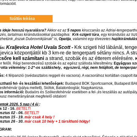
formációit.
Szállás leírása
s ideje hosszú nyaralásra?
Akkor ez az
5 napos
kiruccanás az Adriai-tengerparth
őzés, tartalmas kirándulásokkal gazdagítva:
Krk-szigeti túra
, egy kirándulás az Is
zhetünk „észak Dubrovnikjának” is,
Opatija
, valamint egy élvezetes
hajókirándulá
Kraljevica Hotel Uvala Scott -
Krk szigeti híd lábánál, teng
lás:
jevica központjától kb 3 km-re de tengerparti sétány nincs.
A st
csőre kell számítani
a strand, szobák és az étterem elérésére.
r felőli. Régi berendezésű szobák és az egész szálloda létesítmény.
Egyágyas sz
otta vélemény: 1-2*-os szálláshely, egyszerű, régi, nem felújított, de tengerpart
ás:
4 félpanzió (svédasztalos reggeli és vacsora). A vacsorához korlátlan csapolt ital i
ztható fel- és leszállási lehetőségek:
Budapest BOK Sportcsarnok, Budapest BAH-
sfehérvár (pálya mellett), Siófok, Balatonboglár, Nagykanizsa.
os információ:
Budaörs és Székesfehérvár esetében a fel-,és leszállás az autópály
busz menetirányának megfelelő oldalon!
ntok 2026. 5 nap / 4 éj
:
s 12 - 16.
BETELT!
sztus 02 - 06.
BETELT!
sztus 15 - 19.
már csak 4 hely !
sztus 26 - 30.
már csak 10 hely + 1 társítható hölgy!
GRAM: