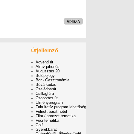
Útjellemző
Adventi út
Aktív pihenés
Augusztus 20
Belépőjegy
Bor - Gasztronómia
Búvárkodás
Családbarát
Csillagtúra
Csoportos út
Élményprogram
Fakultatív program lehetőség
Felnőtt barát hotel
Film / sorozat tematika
Foci tematika
Golf
Gyerekbarát
Gyógyfürdő - Élményfürdő -