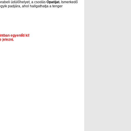
rabeli üdülőhelyet, a csodás
Opatijat.
Ismerkedő
yik padjára, ahol hallgathatja a tenger
intban egyenlíti ki!
 jelezni.