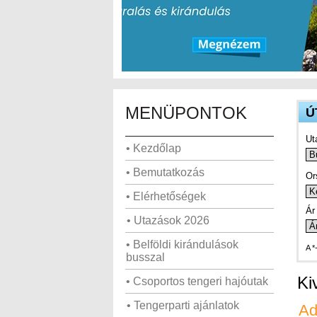
MENÜPONTOK
Ú
Ut
• Kezdőlap
• Bemutatkozás
Or
• Elérhetőségek
Ár 
• Utazások 2026
• Belföldi kirándulások
A *
busszal
Ki
• Csoportos tengeri hajóutak
• Tengerparti ajánlatok
Ad