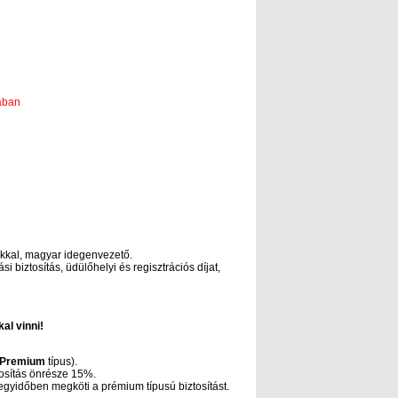
bában
lokkal, magyar idegenvezető.
 biztosítás, üdülőhelyi és regisztrációs díjat,
al vinni!
Premium
típus).
ztosítás önrésze 15%.
gyidőben megköti a prémium típusú biztosítást.