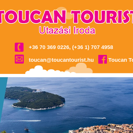
+36 70 369 0226, (+36 1) 707 4958
toucan@toucantourist.hu
Toucan T