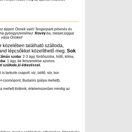
oz éppen Önnek való! Tengerparti pihenés és
ztria gyöngyszeméhez:
Rovinj
-ba, melyet joggal
s
várja Önöket!
er közelében található szálloda,
rand lépcsőkkel közelíthető meg.
Sok
Klímás szoba
: 2-3 ágy, fürdőszoba, hűtő, klíma,
oba
: 1 ágy, de felszerelése azonos.
i szálloda jó étkezéssel.
s tartozik csapolt: víz, üdítő, sör, bor.
csomópont, Budaörs (pálya mellett),
a mellett történik, értelemszerűen mindig az