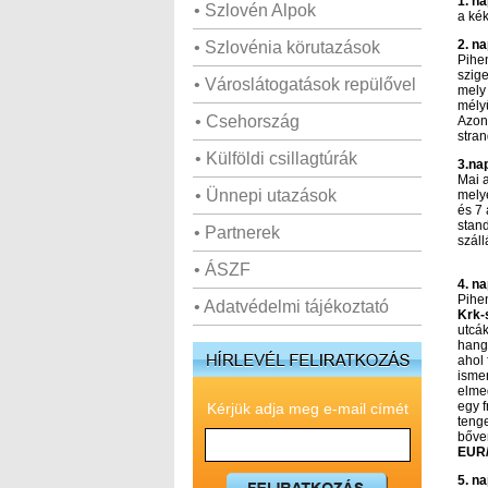
1. n
• Szlovén Alpok
a ké
2. n
• Szlovénia körutazások
Pihen
szige
• Városlátogatások repülővel
mely 
mélyü
• Csehország
Azon
stra
• Külföldi csillagtúrák
3.nap
Mai a
• Ünnepi utazások
melye
és 7 
stand
• Partnerek
száll
• ÁSZF
4. na
Pihen
• Adatvédelmi tájékoztató
Krk-
utcák
hangu
ahol
ismer
elme
egy f
Kérjük adja meg e-mail címét
tenge
bőve
EUR/
5. na