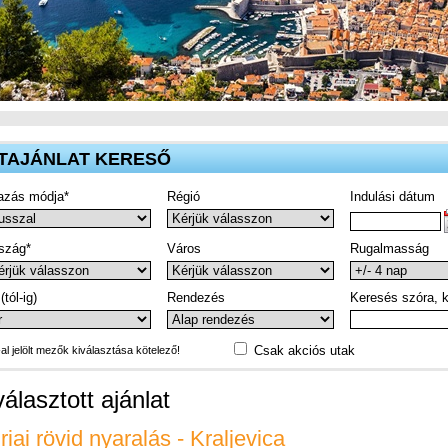
TAJÁNLAT KERESŐ
azás módja*
Régió
Indulási dátum
szág*
Város
Rugalmasság
(tól-ig)
Rendezés
Keresés szóra, k
Csak akciós utak
-al jelölt mezők kiválasztása kötelező!
választott ajánlat
riai rövid nyaralás - Kraljevica