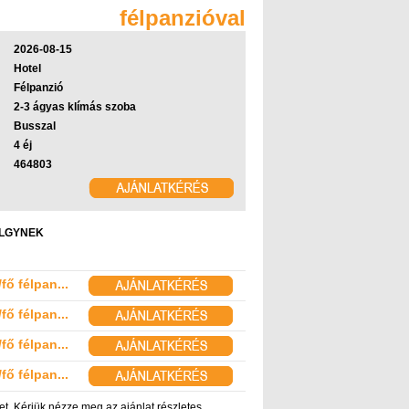
félpanzióval
2026-08-15
Hotel
Félpanzió
2-3 ágyas klímás szoba
Busszal
4 éj
464803
HÖLGYNEK
fő félpan...
fő félpan...
fő félpan...
fő félpan...
t. Kérjük nézze meg az ajánlat részletes