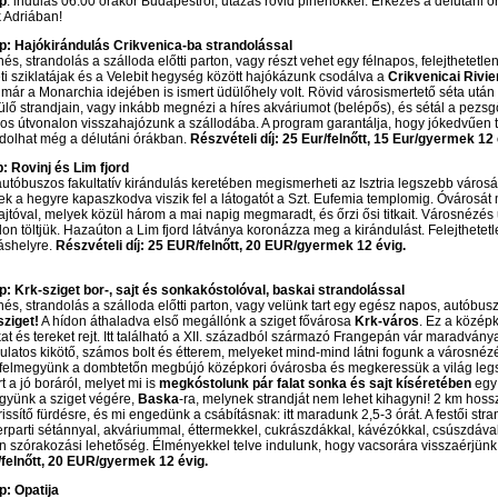
ap
: indulás 06.00 órakor Budapestről, utazás rövid pihenőkkel. Érkezés a délutáni ó
k Adriában!
ap: Hajókirándulás Crikvenica-ba strandolással
és, strandolás a szálloda előtti parton, vagy részt vehet egy félnapos, felejthetetle
ti sziklatájak és a Velebit hegység között hajókázunk csodálva a
Crikvenicai Rivie
már a Monarchia idejében is ismert üdülőhely volt. Rövid városismertető séta után
lő strandjain, vagy inkább megnézi a híres akváriumot (belépős), és sétál a pezsg
os útvonalon visszahajózunk a szállodába. A program garantálja, hogy jókedvűen t
ndolhat még a délutáni órákban.
Részvételi díj: 25 Eur/felnőtt, 15 Eur/gyermek 12
: Rovinj és Lim fjord
utóbuszos fakultatív kirándulás keretében megismerheti az Isztria legszebb városát
k a hegyre kapaszkodva viszik fel a látogatót a Szt. Eufemia templomig. Óvárosát 
ajtóval, melyek közül három a mai napig megmaradt, és őrzi ősi titkait. Városnézés 
on töltjük. Hazaúton a Lim fjord látványa koronázza meg a kirándulást. Felejthetet
áshelyre.
Részvételi díj: 25 EUR/felnőtt, 20 EUR/gyermek 12 évig.
p: Krk-sziget bor-, sajt és sonkakóstolóval, baskai strandolással
és, strandolás a szálloda előtti parton, vagy velünk tart egy egész napos, autóbuszo
sziget!
A hídon áthaladva első megállónk a sziget fővárosa
Krk-város
. Ez a középk
at és tereket rejt. Itt található a XII. századból származó Frangepán vár maradvány
latos kikötő, számos bolt és étterem, melyeket mind-mind látni fogunk a városnéz
 felmegyünk a dombtetőn megbújó középkori óvárosba és megkeressük a világ legsz
t a jó boráról, melyet mi is
megkóstolunk pár falat sonka és sajt kíséretében
egy 
gyünk a sziget végére,
Baska
-ra, melynek strandját nem lehet kihagyni! 2 km hoss
rissítő fürdésre, és mi engedünk a csábításnak: itt maradunk 2,5-3 órát. A festői stran
rparti sétánnyal, akváriummal, éttermekkel, cukrászdákkal, kávézókkal, csúszdával.
n szórakozási lehetőség. Élményekkel telve indulunk, hogy vacsorára visszaérjün
felnőtt, 20 EUR/gyermek 12 évig.
p: Opatija