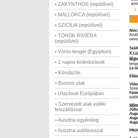
• ZAKYNTHOS (repülővel)
árin
1
• MALLORCA (repülővel)
• SZICÍLIA (repülővel)
Ninc
fürd
• TÖRÖK RIVIÉRA
neve
(repülővel)
Szál
• Vörös-tenger (Egyiptom)
Kral
lép
• 1 napos kirándulások
tenge
La Gr
• Körutazás
Ellát
• Buszos utak
Válas
Széke
Font
• Utazások Európában
autó
• Szervezett utak vidéki
Időpo
felszállással
Júliu
Augu
Augu
• Ausztria egyénileg
Augu
• Ausztria autóbusszal
PRO