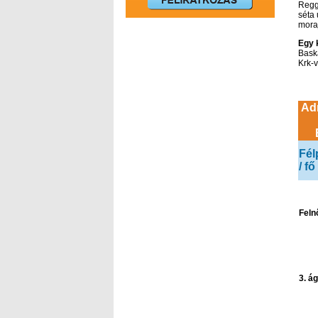
Regg
séta 
moraj
Egy 
Baska
Krk-v
Adr
Fél
/ fő
Feln
3. á