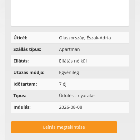
Úticél:
Olaszország, Észak-Adria
Szállás típus:
Apartman
Ellátás:
Ellátás nélkül
Utazás módja:
Egyénileg
Időtartam:
7 éj
Típus:
Üdülés - nyaralás
Indulás:
2026-08-08
Leírás megtekintése