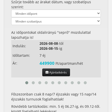
Szűrje tovább az árakat dátum, vagy szobatípus
szerint:
Az időpontokat oldalirányú "seprő" mozdulattal
lapozhatja is!
2026-08-08
-tól
Indulás:
Indul
2026-08-15
-ig
Időtartam:
7 éj
Időta
449900
Ár:
Ár:
Ft/apartman/hét
Ajánlatkérés
Főszezonban csak 8 nap/7 éjszakás vagy 15 nap/14
éjszakás turnusok foglalhatóak!
Rövidebb tartózkodás: min. 5 éj 06.27-ig, és 09.12-től.
között foglalható lekérésre!