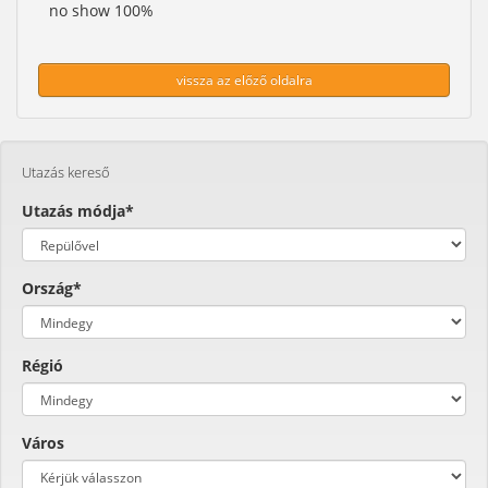
no show 100%
vissza az előző oldalra
Utazás kereső
Utazás módja*
Ország*
Régió
Város