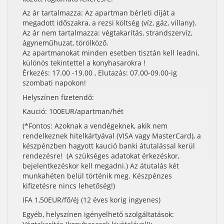
Az ár tartalmazza: Az apartman bérleti díját a
megadott időszakra, a rezsi költség (víz, gáz, villany).
Az ár nem tartalmazza: végtakarítás, strandszervíz,
ágyneműhuzat, törölköző.
Az apartmanokat minden esetben tisztán kell leadni,
különös tekintettel a konyhasarokra !
Érkezés: 17.00 -19.00 , Elutazás: 07.00-09.00-ig
szombati napokon!
Helyszínen fizetendő:
Kaució: 100EUR/apartman/hét
(*Fontos: Azoknak a vendégeknek, akik nem
rendelkeznek hitelkártyával (VISA vagy MasterCard), a
készpénzben hagyott kaució banki átutalással kerül
rendezésre! (A szükséges adatokat érkezéskor,
bejelentkezéskor kell megadni.) Az átutalás két
munkahéten belül történik meg. Készpénzes
kifizetésre nincs lehetőség!)
IFA 1,50EUR/fő/éj (12 éves korig ingyenes)
Egyéb, helyszínen igényelhető szolgáltatások: