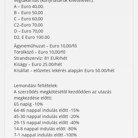
Végtakarítás (konyhasarok kivételével!):
A – Euro 40,00,
B – Euro 50,00
C – Euro 60,00
C2–Euro 70,00
D – Euro 70,00
D2, E Euro 100.00
Ágyneműhuzat – Euro 10,00/fő
Törölköző – Euro 10,00/fő
Strandszervíz: 81 EUR/hét
Kiságy – Euro 25.00/hét
Kisállat – előzetes lekérés alapján Euro 50.00/hét
Lemondási feltételek:
A szerződés megkötésétől kezdődően az utazás
megkezdése előtti:
65 napig -10%
64-46 nappal indulás előtt -15%
45-30 nappal indulás előtt -20%
29-15 nappal indulás előtt -40%
14-8 nappal indulás előtt -80%
7-1 nappal indulás előtt -100%