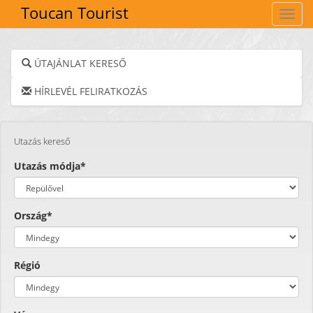
Toucan Tourist
Navig
ÚTAJÁNLAT KERESŐ
HÍRLEVÉL FELIRATKOZÁS
Utazás kereső
Utazás módja*
Ország*
Régió