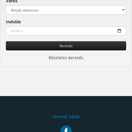
Város
Indulás
Keresés
Részletes keresés
Normál nézet